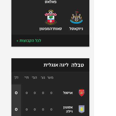
פאלאס
ניוקאסל
סאות'המפטון
לכל הקבוצות >
טבלה
ליגה אנגלית
מש׳
נצ׳
הפ׳
תי׳
נק׳
0
0
0
0
0
ארסנל
אסטון
0
0
0
0
0
וילה