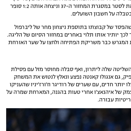
התמונה התבהרה מעט, כשצ'לסי אירחה את לסטר במסגרת המחזור ה-37 וניצחה אותה 1:2 סופר
טבלה על חשבון השועלים.
הפסד של קבוצתו בתוספת ניצחון מחר של ליברפול
ישאיר אותו מחוץ לטופ 4, ומעבר לכך יותיר אותו תלוי באחרים במחזור הסיום של הליגה.
את המגרש כבר משריקת הפתיחה ולחצו על שער האורחת
השליטה שלה ליתרון, ואף סבלה מחוסר מזל עם פסילת
פיק, גם אנגולו קאנטה נפצע ונאלץ לנטוש את המשחק
בר עלו יותר חדים, עם שערים של רודיגר וז'ורז'יניו שהעניקו
מצמק של איהנאצ'ו אחרי טעות בהגנה, המארחת שמרה על
יטיות עבורה.