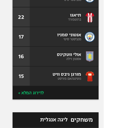
תיאגו
22
ברנטפורד
אנטוני סמניו
17
מנצ'סטר סיטי
אולי ווטקינס
16
אסטון וילה
מורגן גיבס וויט
15
נוטינגהאם פורסט
לדירוג המלא >
משחקים
ליגה אנגלית