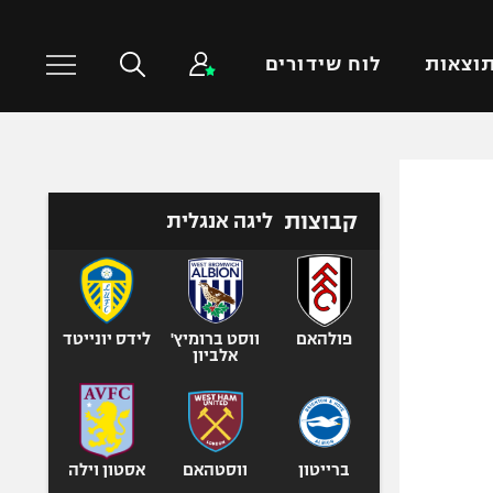
וצאות
לוח שידורים
כדורסל עולמי
ענפים נוספים
קבוצות
ליגה אנגלית
NBA
טניס
יורוליג
כדוריד
יורוקאפ
כדורעף
שחייה
פולהאם
ווסט ברומיץ'
לידס יונייטד
אלביון
ג'ודו
אגרוף
ספורט אולימפי
UFC
ברייטון
ווסטהאם
אסטון וילה