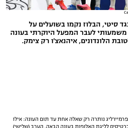
Ca
גד סיטי, הבלוז נקמו בשועלים על
משמעותי לעבר המפעל היוקרתי בעונה
לטובת הלונדונים, איהנאצ'ו רק צימק.
רמיירליג נותרה רק שאלה אחת עד תום העונה: אילו
בכרטיסים לליגת האלופות בעונה הבאה. הערב (שלישי)