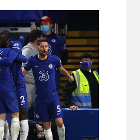
משתתפים וזוכים בפרסים
מכבי ת
הפועל 
תקנון משתתפים וזוכים בפרסים
הפועל 
תקנון עבור פעילות אלקטרה
הפועל 
תקנון עבור פעילות ספורט 1 – "מרלן"
מכבי נ
טניס
בני יהו
גיימינג E-Sports
תנאי שימוש
מדיניות פרטיות
תקנון פעילות ספורט 1
רשיון להקרנה פומבית לבית עסק
הצטרפות לחבילת הערוצים
לוח דרושים – ג'ובנט
תגיות