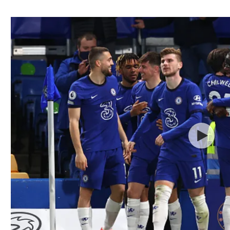
ל אביב
ליגה טורקית
תל אביב
ליגה סינית
חיפה
ליגה ברזילאית
באר שבע
ליגות נוספות
תניה
דה