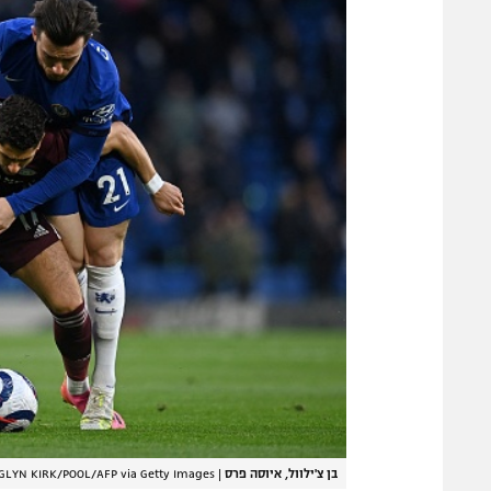
בן צ'ילוול, איוסה פרס
|
GLYN KIRK/POOL/AFP via Getty Images