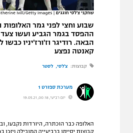
המגזין
שחקני צ'לסי חוגגים
|
therine Ivill/Getty Images
שבוע וחצי לפני גמר האלופות נ
ההפסד בגמר הגביע ועשו צעד 
הבאה. רודיגר וז'ורז'יניו כבשו 
קאנטה נפצע
קבוצות:
צ'לסי
לסטר
מערכת ספורט 1
יום רביעי, 00:18, 19.05.21
האלופה כבר הוכתרה, היורדות נקבעו, ובפ
קבוצות יסיימו ברביעייה המובילה ויזכו 