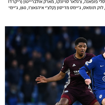
לי פופאנה, צ'גלאר סויונקו, מארק אולברייטון (ריקרדו
פריירה, 67), ווילפריד אנדידי, יורי טילמנס, לוק תומאס, ג'יימס מדיסון (קלצ'י איהנאצ'ו, 60), ג'יימי