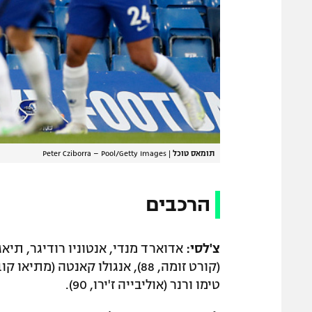
תומאס טוכל
|
Peter Cziborra – Pool/Getty Images
הרכבים
צ'לסי:
אדוארד מנדי, אנטוניו רודיגר, תיאגו
טימו ורנר (אוליבייה ז'ירו, 90).