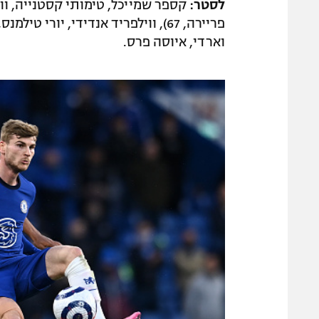
לסטר:
קספר שמייכל, טימותי קסטנייה, ווס
וארדי, איוסה פרס.