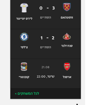
0
-
3
הסתיים
ווסטהאם
לידס יונייטד
1
-
2
סנדרלנד
הסתיים
צ'לסי
21.08
שישי, 22:00
ארסנל
קובנטרי
לכל המשחקים >