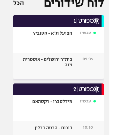
לוח שידורים
הכל
עכשיו
הפועל ת"א - קטוביץ
09:35
בית"ר ירושלים - אוסטריה
וינה
עכשיו
מידלסברו - רקסהאם
10:10
בוכום - הרטה ברלין