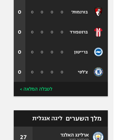
0
0
0
0
0
בורנמות׳
0
0
0
0
0
ברנטפורד
0
0
0
0
0
ברייטון
0
0
0
0
0
צ'לסי
לטבלה המלאה >
מלך השערים
ליגה אנגלית
ארלינג האלנד
27
מנצ'סטר סיטי