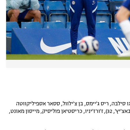
 סילבה, ריס ג'יימס, בן צ'ילוול, ססאר אספיליקווטה
(קורט זומה, 88), אנגולו קאנטה (מתיאו קובאצ'יץ', 32), ז'ורז'יניו, כריסטיאן פוליסיק, מייסון מאונט,