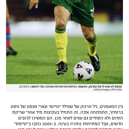
סנטוס לא שכח לו את המרפק, האשפוז, הניתוח וההיעדרות הארוכה. אנדי ג'ונסון
|
אימג'בנק
GettyImages, Phil Cole
בין המאמנים, ניל וורנוק של שפילד יונייטד וגארי מגסון של ווסט
ברומיץ', התפתחה איבה. זה התחיל בעקיצות מיד אחרי שריקת
הסיום ולא הסתיים גם שנים לאחר מכן. הם המשיכו לג'ובים
חדשים, אבל המתיחות נותרה בעינה. ב-2005 כתבו ב"טיימס"