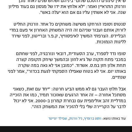
ש"אין סימנים להסכם שלום" ביניהם ושלוש שנים לאחר מכן
וורנוק התראיין ואמר: "לא אלחץ את ידו של מגסון גם בעוד מיליון
שנה. אני לא אשתין עליו גם אם הוא יעלה באש".
סנטוס וסופו הורחקו משישה משחקים כל אחד. וורנוק החליט
לזרוק אותם ועבור שניהם זה היה המשחק האחרון אי פעם במדי
הבליידס. הצרפתי המשיך לאיפסוויץ', ק.פ.ר וברייטון, לפני שירד
לליגות הנמוכות.
סופו נדד לספרד, ערב הסעודית, דובאי ונורבגיה, לפני שחתם
במכבי פתח תקוה של גיא לוזון ובהמשך שיחק תקופה קצרה
תחת אלון חזן במ.ס. אשדוד. "כמובן אני לא גאה במה שקרה
באותו יום. אני לא בטוח שאפילו הספקתי לגעת בכדור", אמר לפני
שנתיים.
אבל חלוץ העבר גם לא ממש הביע חרטה: "יחד עם זאת, כשאני
מסתכל אחורה – זה אחד הרגעים שאזכור תמיד, כמו את הזכייה
במדליית זהב אולימפית עם נבחרת קמרון ב-2000. אני לא יכול
לדבר על הקריירה שלי בלי להזכיר את המשחק הזה".
עוד באותו נושא:
ווסט ברומיץ'
,
ניל וורנוק
,
שפילד יונייטד