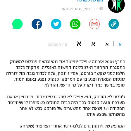
מערכת ספורט 1
"מחצית בשכונה" – פודקאסט
יום רביעי, 12:40, 16.03.22
אופניים
ספורט מוטורי
משתתפים וזוכים בפרסים
כדורמים
א
א
א
א
תקנון משתתפים וזוכים בפרסים
(גודל טקסט)
טניס
פוטבול אמריקאי NFL
תקנון עבור פעילות אלקטרה
במרץ 2001 אירחה שפילד יונייטד את נוטינגהאם פורסט למשחק
גיימינג E-Sports
במסגרת המחזור ה-37 בליגת המשנה באנגליה. 5 דקות בלבד
בייסבול MLB
תקנון עבור פעילות ספורט 1 – "מרלן"
חלפו לפני שקשר פורסט, אנדי ג'ונסון, עלה לכדור גובה מול ז'ורז'ה
סנטוס המארח ופגע בו עם המרפק. סנטוס נפגע באופן חמור,
ספורט אתגרי ואקסטרים
טופל במשך כמה דקות על כר הדשא והוחלף.
תנאי שימוש
אומנויות לחימה
ג'ונסון לא הורחק, הוא אפילו לא ספג כרטיס צהוב. מי דמיין אז את
מערכת VAR? סנטוס כבר היה בבית החולים כשסיפרו לו שיונייטד
מדיניות פרטיות
הפסידה 3:1 ושאת אחד מהשערים של פורסט כבש לא אחר
גיימינג E-Sports
מהשחקן שפצע אותו.
תקנון פעילות ספורט 1
המרפק של ג'ונסון גרם לבלם-קשר אחורי הצרפתי (ששיחק