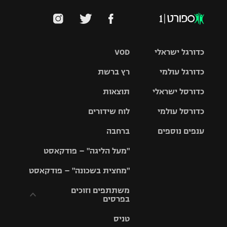
כדורגל ישראלי
VOD
כדורגל עולמי
רץ ברשת
ליגת העל
כדורסל ישראלי
תוצאות
ליגת
ליגה לאומית
האלופות
כדורסל עולמי
לוח שידורים
ליגת ווינר
סל
גביע הטוטו
ענפים נוספים
ברחבה
ליגה
NBA
אירופית
"מעל הליגה" – פודקאסט
ליגה לאומית
ליגיונרים
טניס
יורוליג
ליגה אנגלית
"מחצית בשכונה" – פודקאסט
כדורסל נשים
גביע המדינה
כדוריד
יורוקאפ
ליגה גרמנית
משתתפים וזוכים
בפרסים
מכבי תל
נבחרת
כדורעף
אביב
ישראל
ליגה
טניס
ספרדית
תקנון משתתפים