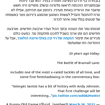
בנבחרת כף ורדה) לפציעה חמורה בפניו. הוא עבר ניתוח
שבמסגרתו הוכנסה לראשו פלטינה ובשלב מסויים היה חשש
רשיון להקרנה פומבית לבית עסק
שיאבד את הראייה באחת מעיניו. ג'ונסון אם תהיתם, אפילו לא
טרח להתנצל והגדיל לעשות כשטען שהמגע ביניהם נוצר באשמתו
הצטרפות לחבילת הערוצים
של סנטוס בגלל שזה איחר לכדור.
לוח דרושים – ג'ובנט
סנטוס גמר את העונה ובסך הכול נעדר ארבעה חודשים. וארבעה
חודשים הם זמן ארוך בשביל לתכנן מתקפת נגד. כמעט כולם
מכירים את סיפור
הנקמה של רוי קין באלף אינגה הולאנד
, אבל על
תגיות
הוונדטה הזו שמעתם?
המגזין
20 years ago today:
The Battle of Bramall Lane.
Includes one of the most x-rated tackles of all time, and
some fine foreshadowing in the commentary box:
"Georges Santos has a bit of history with Andy Johnson.
That first challenge will be
interesting…"
pic.twitter.com/wdO82HwWx1
March 16, 2022
— A Funny Old Game (@sid_lambert)