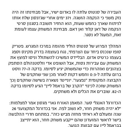
העבירה של סנטוס עלתה לו באדום ישיר, אבל מבחינתו זה היה
נזק משני כי הנקמה הושגה. 371 ימים אחרי שג'ונסון שלח אותו
לניתוח שארך כחמש שעות, הוא החזיר תשובה בסגנון סרטי
הנקמה של ז'אן קלוד ואן דאם. מבחינת המשחק עצמו לעומת
זאת, המעגל לא נסגר.
המהלך הפרוע של סנטוס הוליד מהומה במרכז המגרש. פטריק
סופו שנכנס ביחד עם הצרפתי, נגח בעוצמה בדרק מקינס וספג
בעצמו כרטיס אדום. הבליידס המשיכו להשתולל וניסו לפוצץ את
המשחק עם עבירות גסות, אבל השופט אדי וולסטנהולם הסתפק
בצהובים ואזהרות כדי שהמשחק יגיע לסיומו. בדקה ה-77 ווסט
ברום עלתה ל-0:3 וחמש דקות לאחר מכן שני שחקנים של
הקבוצה המקומית "נפצעו". יונייטד נשארה בשישה שחקנים ןכך
המשחק שזכה לכינוי "הקרב של בראמל ליין" הגיע לסיומו בדקה
ה-82. שוברים את הכלים ולא משחקים.
הכדורגל האנגלי סער. המאמן האורח גארי מגסון אמר למצלמות:
"לא יהיה משחק חוזר, לא נשוב לפה. אני בכדורגל המקצועני 26
שנה ומעולם לא ראיתי מחזה מביש כזה". במתחם חדרי ההלבשה
בישר לראשי המועדון שהם ייקבע משחק חוזר, הוא יתייצב
בבראמל ליין עם קבוצת הנוער.