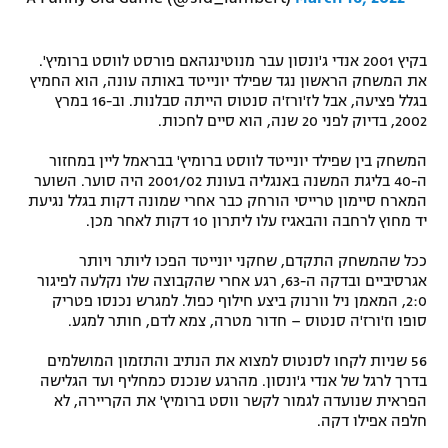
בקיץ 2001 אנדי ג'ונסון עבר מנוטינגהאם פורסט לווסט ברומיץ'.
את המשחק הראשון נגד שפילד יונייטד באותה עונה, הוא החמיץ
בגלל פציעה, אבל לז'ורז'ה סנטוס הייתה סבלנות. וב-16 במרץ
2002, בדיוק לפני 20 שנה, הוא סיים לחכות.
המשחק בין שפילד יונייטד לווסט ברומיץ' בבראמל ליין במחזור
ה-40 בליגת המשנה באנגליה בעונת 2001/02 היה סוער. השוער
המארח סיימון טרייסי הורחק כבר אחרי שמונה דקות בגלל נגיעת
יד מחוץ לרחבה והבאגיז עלו ליתרון 10 דקות לאחר מכן.
ככל שהמשחק התקדם, שחקני יונייטד הפכו ליותר ויותר
אגרסיביים ובדקה ה-63, רגע אחרי שהקבוצה שלו נקלעה לפיגור
2:0, המאמן ניל וורנוק ביצע חילוף כפול. למגרש נכנסו פטריק
סופו וז'ורז'ה סנטוס – חדור מטרה, צמא לדם, חותר למגע.
56 שניות לקחו לסנטוס למצוא את הנתיב והתזמון המושלמים
בדרך לרגל של אנדי ג'ונסון. מהרגע שנכנס כמחליף ועד הגלישה
הפראית שנועדה לגמור לקשר ווסט ברומיץ' את הקריירה, לא
חלפה אפילו דקה.