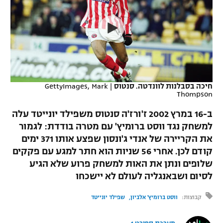
כדורסל נשים
נבחרת ישראל
יורוליג
ליגה ספרדית
טניס
VOD
מכבי תל אביב
מכבי חיפה
יורוקאפ
ליגה איטלקית
כדוריד
הפועל חולון
בית"ר ירושלים
רץ ברשת
ליגה צרפתית
כדורעף
הפועל ירושלים
מכבי תל אביב
חיכה בסבלנות לוונדטה. סנטוס
|
GettyImages, Mark
Thompson
ליגה הולנדית
שחייה
תוצאות
דני אבדיה
הפועל תל אביב
ב-16 במרץ 2002 ז'ורז'ה סנטוס משפילד יונייטד עלה
ליגה טורקית
ג'ודו
למשחק נגד ווסט ברומיץ' עם מטרה בודדת: לגמור
הפועל חיפה
לוח שידורים
את הקריירה של אנדי ג'ונסון שפצע אותו 371 ימים
ליגה סינית
אגרוף
קודם לכן. אחרי 56 שניות הוא חתר למגע עם פקקים
הפועל באר שבע
שלופים ונתן את האות למשחק פרוע שלא הגיע
ליגה ברזילאית
ברחבה
ספורט אולימפי
לסיום ושבאנגליה לעולם לא יישכחו
מכבי נתניה
ליגות נוספות
UFC
קבוצות:
ווסט ברומיץ' אלביון
שפילד יונייטד
"מעל הליגה" – פודקאסט
בני יהודה
היאבקות WWE