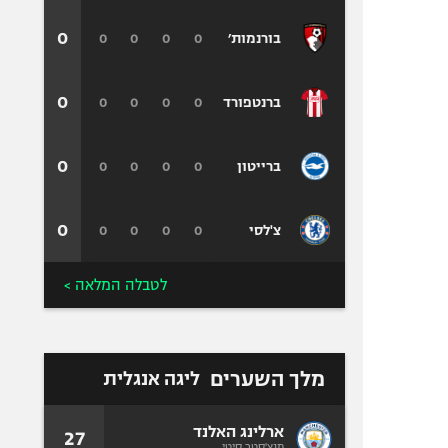
0
0
0
0
0
בורנמות׳
0
0
0
0
0
ברנטפורד
0
0
0
0
0
ברייטון
0
0
0
0
0
צ'לסי
לטבלה המלאה >
מלך השערים
ליגה אנגלית
ארלינג האלנד
27
מנצ'סטר סיטי