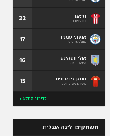
תיאגו
22
ברנטפורד
אנטוני סמניו
17
מנצ'סטר סיטי
אולי ווטקינס
16
אסטון וילה
מורגן גיבס וויט
15
נוטינגהאם פורסט
לדירוג המלא >
משחקים
ליגה אנגלית