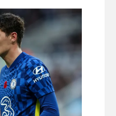
משתתפים וזוכים בפרסים
מכבי ת
הפועל 
תקנון משתתפים וזוכים בפרסים
הפועל 
תקנון עבור פעילות אלקטרה
הפועל 
תקנון עבור פעילות ספורט 1 – "מרלן"
מכבי נ
טניס
בני יהו
גיימינג E-Sports
תנאי שימוש
מדיניות פרטיות
תקנון פעילות ספורט 1
רשיון להקרנה פומבית לבית עסק
הצטרפות לחבילת הערוצים
לוח דרושים – ג'ובנט
תגיות