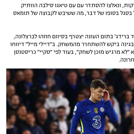
לים למייטי רדס לאחר 0:0 בתום 120 דקות, ונאלצו להסתדר עם עם טיאגו סילבה הוותיק
 בסגל בסופו של דבר, מה ששיבש לקבוצה של תומאס
ברידג' בתום העונה יצטרף בסיוום חוזהו לברצלונה,
גינה ביקש להשתחרר מהמשחק. ב"דיילי מייל" דיווחו
 "לא מרגיש מוכן לשחק", בעוד לפי "סקיי" כריסטנסן
רונה.