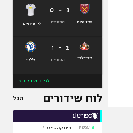
0
-
3
הסתיים
ווסטהאם
לידס יונייטד
1
-
2
סנדרלנד
הסתיים
צ'לסי
לכל המשחקים >
לוח שידורים
הכל
עכשיו
מיורקה - פ.ס.ז'