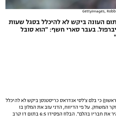
GettyImages, Robbi
תום העונה ביקש לא להיכלל בסגל שעות
ברפול. בעבר סארי חשף: "הוא סובל
שון) כי בלם צ'לסי אנדראס כריסטנסן ביקש לא להיכלל
קר המשחק. על פי הדיווח, הדני עזב את המלון בו
התאכסנה הקבוצה בבוקר המשחק ו"השאיר את חבריו בהלם". הבלוז הפסידו 6:5 בתום דו קרב