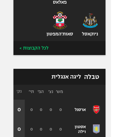
פאלאס
ניוקאסל
סאות'המפטון
לכל הקבוצות >
טבלה
ליגה אנגלית
מש׳
נצ׳
הפ׳
תי׳
נק׳
0
0
0
0
0
ארסנל
אסטון
0
0
0
0
0
וילה