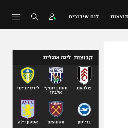
וצאות
לוח שידורים
כדורסל עולמי
ענפים נוספים
קבוצות
ליגה אנגלית
NBA
טניס
יורוליג
כדוריד
יורוקאפ
כדורעף
שחייה
פולהאם
ווסט ברומיץ'
לידס יונייטד
אלביון
ג'ודו
אגרוף
ספורט אולימפי
UFC
ברייטון
ווסטהאם
אסטון וילה