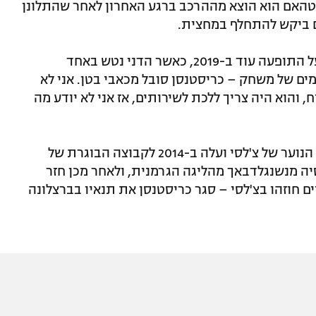
סטהאם הוא הוצא מההרכב ברגע האחרון לאחר שהתלונן
מאמן צ'לסי לשעבר מאוריציו סארי נשאל על התופעה עוד ב-2019, כאשר הדני נטש באחד
ים של משחק – כריסטנסן סובל מכאבי בטן. אני לא
 והוא היה צריך ללכת לשירותים, אז אני לא יודע מה
אנדראס כריסטנסן, בן 26, שיחק במחלקת הנוער של צ'לסי ועלה ב-2014 לקבוצה הבוגרת של
2015-2 הושאל לבורוסיה מנשנגלדבאך מהליגה הגרמנית, ולאחר מכן חזר
ם חוזהו בצ'לסי – סגר כריסטנסן את תנאיו בברצלונה