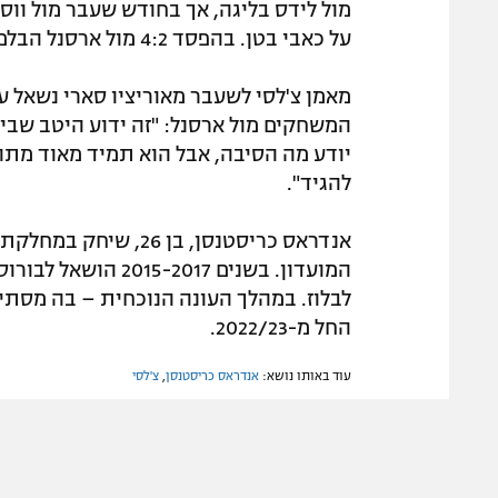
מול לידס בליגה, אך בחודש שעבר מול וו
על כאבי בטן. בהפסד 4:2 מול ארסנל הבלם ביקש להתחלף במחצית.
המשחקים מול ארסנל: "זה ידוע היטב שבימ
יודע מה הסיבה, אבל הוא תמיד מאוד מתוח,
להגיד".
המועדון. בשנים 017
לבלוז. במהלך העונה הנוכחית – בה מסתיי
החל מ-2022/23.
עוד באותו נושא:
אנדראס כריסטנסן
,
צ'לסי