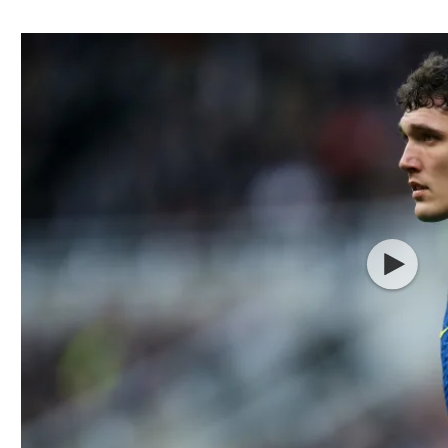
ל אביב
ליגה טורקית
תל אביב
ליגה סינית
חיפה
ליגה ברזילאית
באר שבע
ליגות נוספות
תניה
דה