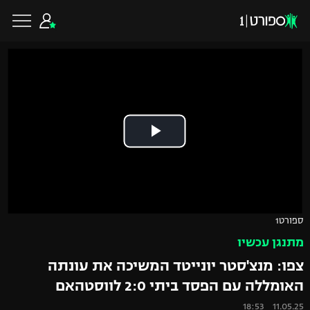
כדורגל ישראלי
ליגת העל
כדורגל עולמי
ליגה לאומית
ליגת האלופות
כדורסל ישראלי
ספורט1
גביע הטוטו
מתנגן עכשיו
ליגה אירופית
ליגת ווינר סל
ליגיונרים
כדורסל עולמי
צפו: מנצ'סטר יונייטד המשיכה את עונתה
ליגה אנגלית
האומללה עם הפסד ביתי 2:0 לווסטהאם
ליגה לאומית
גביע המדינה
NBA
11.05.25 18:53
ליגה גרמנית
ענפים נוספים