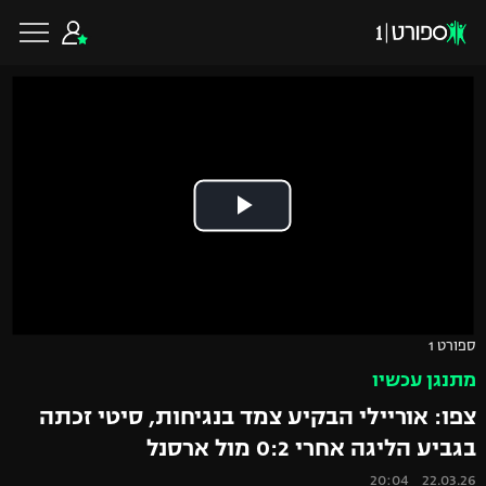
כדורגל ישראלי
ליגת העל
כדורגל עולמי
ליגה לאומית
ליגת האלופות
כדורסל ישראלי
ספורט 1
גביע הטוטו
מתנגן עכשיו
ליגה אירופית
ליגת ווינר סל
ליגיונרים
כדורסל עולמי
צפו: אוריילי הבקיע צמד בנגיחות, סיטי זכתה
ליגה אנגלית
בגביע הליגה אחרי 0:2 מול ארסנל
ליגה לאומית
גביע המדינה
NBA
22.03.26 20:04
ליגה גרמנית
ענפים נוספים