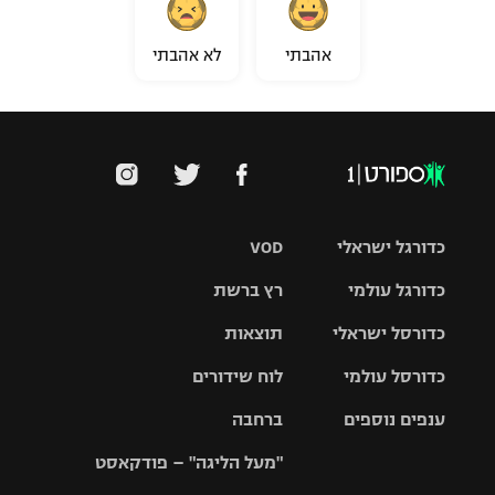
אהבתי
לא אהבתי
כדורגל ישראלי
VOD
כדורגל עולמי
רץ ברשת
ליגת העל
כדורסל ישראלי
תוצאות
ליגת
ליגה לאומית
האלופות
כדורסל עולמי
לוח שידורים
ליגת ווינר
סל
גביע הטוטו
ענפים נוספים
ברחבה
ליגה
NBA
אירופית
"מעל הליגה" – פודקאסט
ליגה לאומית
ליגיונרים
טניס
יורוליג
ליגה אנגלית