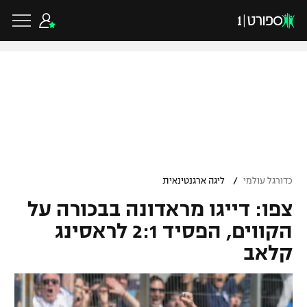
כדורגל ישראלי
ליגת העל
כדורגל עולמי
/
כדורגל עולמי
ליגה ארגנטינאית
ליגה לאומית
צפו: דייגו מראדונה בבכורה על
ליגת האלופות
כדורסל ישראלי
גביע הטוטו
הקווים, הפסיד 2:1 לראסינג
ליגה אירופית
קלאב
ליגת ווינר סל
ליגיונרים
כדורסל עולמי
ליגה אנגלית
ליגה לאומית
גביע המדינה
NBA
ליגה גרמנית
ענפים נוספים