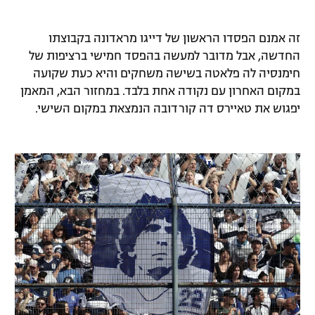
רשיון להקרנה פומבית לבית עסק
זה אמנם הפסדו הראשון של דייגו מראדונה בקבוצתו
הצטרפות לחבילת הערוצים
החדשה, אבל מדובר למעשה בהפסד חמישי ברציפות של
חימנסיה לה פלאטה בשישה משחקים והיא כעת שקועה
לוח דרושים – ג'ובנט
במקום האחרון עם נקודה אחת בלבד. במחזור הבא, המאמן
יפגוש את טאיירס דה קורדובה הנמצאת במקום השישי.
תגיות
המגזין