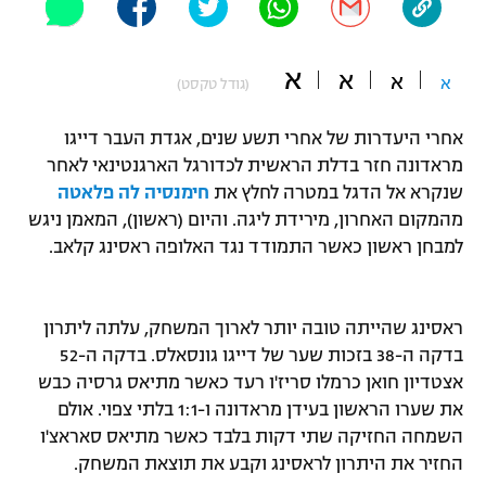
"מחצית בשכונה" – פודקאסט
אופניים
א
א
א
א
(גודל טקסט)
ספורט מוטורי
משתתפים וזוכים בפרסים
אחרי היעדרות של אחרי תשע שנים, אגדת העבר דייגו
כדורמים
מראדונה חזר בדלת הראשית לכדורגל הארגנטינאי לאחר
תקנון משתתפים וזוכים בפרסים
טניס
שנקרא אל הדגל במטרה לחלץ את
חימנסיה לה פלאטה
פוטבול אמריקאי NFL
תקנון עבור פעילות אלקטרה
מהמקום האחרון, מירידת ליגה. והיום (ראשון), המאמן ניגש
למבחן ראשון כאשר התמודד נגד האלופה ראסינג קלאב.
גיימינג E-Sports
בייסבול MLB
תקנון עבור פעילות ספורט 1 – "מרלן"
ספורט אתגרי ואקסטרים
תנאי שימוש
ראסינג שהייתה טובה יותר לארוך המשחק, עלתה ליתרון
בדקה ה-38 בזכות שער של דייגו גונסאלס. בדקה ה-52
אומנויות לחימה
אצטדיון חואן כרמלו סריז'ו רעד כאשר מתיאס גרסיה כבש
מדיניות פרטיות
גיימינג E-Sports
את שערו הראשון בעידן מראדונה ו-1:1 בלתי צפוי. אולם
השמחה החזיקה שתי דקות בלבד כאשר מתיאס סאראצ'ו
תקנון פעילות ספורט 1
החזיר את היתרון לראסינג וקבע את תוצאת המשחק.