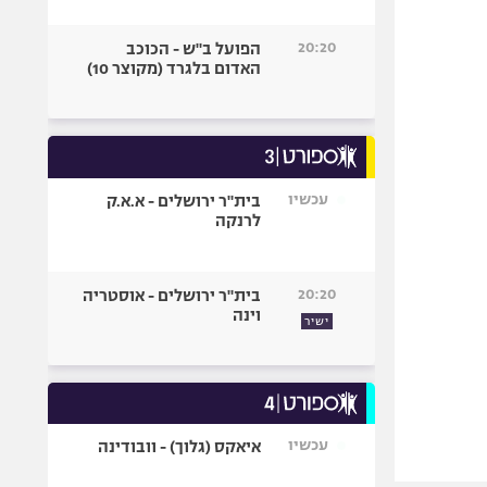
20:20
הפועל ב"ש - הכוכב
האדום בלגרד (מקוצר 10)
עכשיו
בית"ר ירושלים - א.א.ק
לרנקה
20:20
בית"ר ירושלים - אוסטריה
וינה
ישיר
עכשיו
איאקס (גלוך) - וובודינה