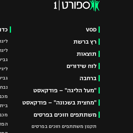
VOD
כדו
רץ ברשת
ליגת
ליגה
תוצאות
גביע
לוח שידורים
ליגי
ברחבה
גביע
נבחר
"מעל הליגה" – פודקאסט
מכבי
"מחצית בשכונה" – פודקאסט
בית"
משתתפים וזוכים בפרסים
מכבי
הפוע
תקנון משתתפים וזוכים בפרסים