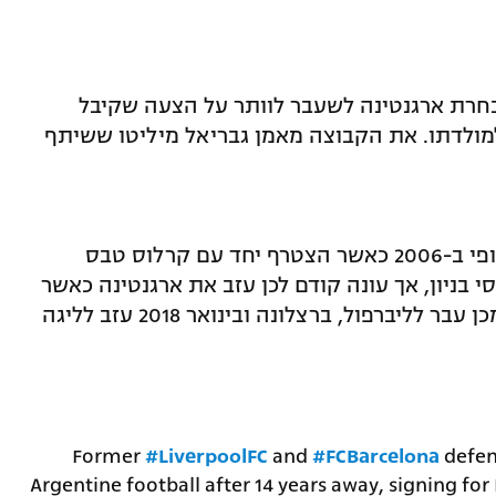
בחרת ארגנטינה לשעבר לוותר על הצעה שקיבל
M במטרה לשוב למולדתו. את הקבוצה מאמן גבריאל מיליטו ששיתף
חאבייר מסצ'ראנו הצטרף לכדורגל האירופי ב-2006 כאשר הצטרף יחד עם קרלוס טבס
 בניון, אך עונה קודם לכן עזב את ארגנטינה כאשר
עבר מריבר פלייט לקורינתיאנס. לאחר מכן עבר לליברפול, ברצלונה ובינואר 2018 עזב לליגה
Former
#LiverpoolFC
and
#FCBarcelona
defen
Argentine football after 14 years away, signing fo