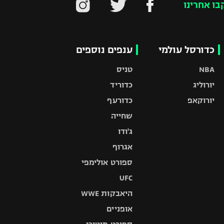
בו אחרינו
כדורסל עולמי
ענפים נוספים
NBA
טניס
יורוליג
כדוריד
יורוקאפ
כדורעף
שחייה
ג'ודו
אגרוף
ספורט אולימפי
UFC
היאבקות WWE
אופניים