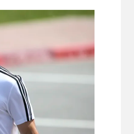
משתתפים וזוכים בפרסים
מכבי ת
הפועל 
תקנון משתתפים וזוכים בפרסים
הפועל 
תקנון עבור פעילות אלקטרה
הפועל 
תקנון עבור פעילות ספורט 1 – "מרלן"
מכבי נ
טניס
בני יהו
גיימינג E-Sports
תנאי שימוש
מדיניות פרטיות
תקנון פעילות ספורט 1
רשיון להקרנה פומבית לבית עסק
הצטרפות לחבילת הערוצים
לוח דרושים – ג'ובנט
תגיות