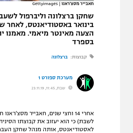
חאבייר מסצ'ראנו
|
Gettyimages
המגזין
שחקן ברצלונה וליברפול לשעבר 
בינואר באסטודיאנטס, לאחר שנ
הצעה מאינטר מיאמי. מאמנו י
בספרד
קבוצות:
ברצלונה
מערכת ספורט 1
שבת, 11:45, 23.11.19
אחרי 14 וחצי שנים, חאבייר מסצ'רא
לאסטודיאנטס, אותה מנהל שחקן העבר 