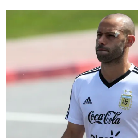
ל אביב
ליגה טורקית
תל אביב
ליגה סינית
חיפה
ליגה ברזילאית
באר שבע
ליגות נוספות
תניה
דה