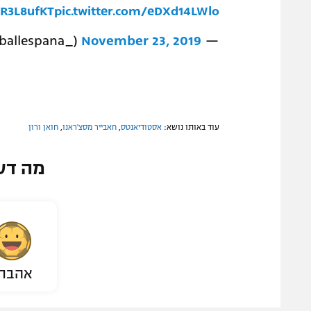
hR3L8ufKT
pic.twitter.com/eDXd14LWlo
November 23, 2019
— footballespana (@footballespana_)
עוד באותו נושא:
אסטודיאנטס
,
חאבייר מסצ'ראנו
,
חואן ורון
מה דע
אהבת