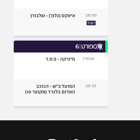
20:50
איאקס (גלוך) - שלבורן
ישיר
עכשיו
מיורקה - פ.ס.ז'
20:35
הפועל ב"ש - הכוכב
האדום בלגרד (מקוצר 10)