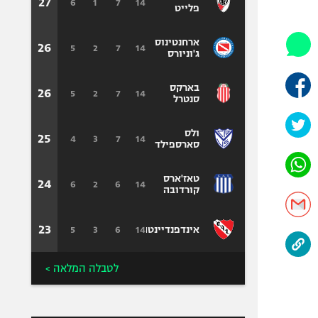
היאבקות WWE
27
6
1
7
14
פלייט
אופניים
ארחנטינוס
ספורט מוטורי
26
5
2
7
14
ג'וניורס
כדורמים
בארקס
פוטבול אמריקאי NFL
26
5
2
7
14
סנטרל
בייסבול MLB
ספורט אתגרי
ולס
25
4
3
7
14
סארספילד
ואקסטרים
אומנויות לחימה
טאז'ארס
24
6
2
6
14
גיימינג E-Sports
קורדובה
23
5
3
6
14
אינדפנדיינטה
לטבלה המלאה >