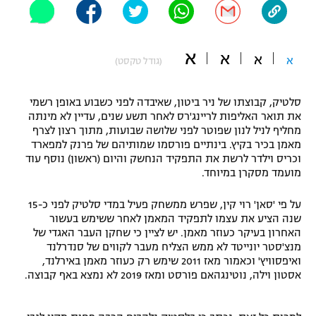
"מחצית בשכונה" – פודקאסט
אופניים
א
א
א
א
(גודל טקסט)
ספורט מוטורי
משתתפים וזוכים בפרסים
כדורמים
סלטיק, קבוצתו של ניר ביטון, שאיבדה לפני כשבוע באופן רשמי
תקנון משתתפים וזוכים בפרסים
טניס
את תואר האליפות לריינג'רס לאחר תשע שנים, עדיין לא מינתה
פוטבול אמריקאי NFL
מחליף לניל לנון שפוטר לפני שלושה שבועות, מתוך רצון לצרף
תקנון עבור פעילות אלקטרה
מאמן בכיר בקיץ. בינתיים פורסמו שמותיהם של פרנק למפארד
וכריס וילדר לרשת את התפקיד הנחשק והיום (ראשון) נוסף עוד
גיימינג E-Sports
בייסבול MLB
מועמד מסקרן במיוחד.
תקנון עבור פעילות ספורט 1 – "מרלן"
ספורט אתגרי ואקסטרים
על פי 'סאן' רוי קין, שפרש ממשחק פעיל במדי סלטיק לפני כ-15
תנאי שימוש
שנה הציע את עצמו לתפקיד המאמן לאחר ששימש בעשור
אומנויות לחימה
האחרון בעיקר כעוזר מאמן. יש לציין כי שחקן העבר האגדי של
מנצ'סטר יונייטד לא ממש הצליח מעבר לקווים של סנדרלנד
מדיניות פרטיות
ואיפסוויץ' וכאמור מאז 2011 שימש רק כעוזר מאמן באירלנד,
גיימינג E-Sports
אסטון וילה, נוטינגהאם פורסט ומאז 2019 לא נמצא באף קבוצה.
תקנון פעילות ספורט 1