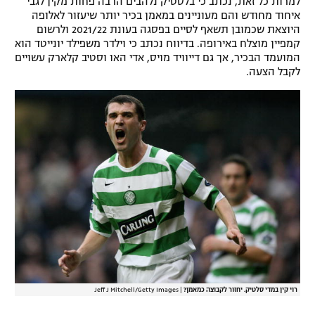
למרות כל זאת, נכתב כי בלסטיק נלהבים הרבה פחות מקין לגבי
איחוד מחודש והם מעוניינים במאמן בכיר יותר שיעזור לאלופה
רשיון להקרנה פומבית לבית עסק
היוצאת שכמובן תשאף לסיים בפסגה בעונת 2021/22 ולרשום
קמפיין מוצלח באירופה. בדיווח נכתב כי וילדר משפילד יונייטד הוא
הצטרפות לחבילת הערוצים
המועמד הבכיר, אך גם דייוויד מויס, אדי האו וסטיב קלארק עשויים
לקבל הצעה.
לוח דרושים – ג'ובנט
תגיות
המגזין
רוי קין במדי סלטיק. יחזור לקבוצה כמאמן?
|
Jeff J Mitchell/Getty Images