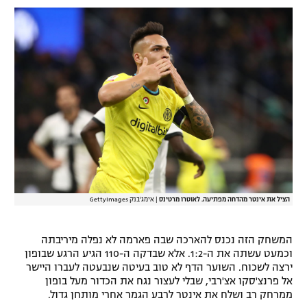
רשיון להקרנה פומבית לבית עסק
הצטרפות לחבילת הערוצים
לוח דרושים – ג'ובנט
תגיות
המגזין
הציל את אינטר מהדחה מפתיעה. לאוטרו מרטינס
|
אימג'בנק GettyImages
המשחק הזה נכנס להארכה שבה פארמה לא נפלה מיריבתה
וכמעט עשתה את ה-1:2. אלא שבדקה ה-110 הגיע הרגע שבופון
ירצה לשכוח. השוער הדף לא טוב בעיטה שנבעטה לעברו היישר
אל פרנצ'סקו אצ'רבי, שבלי לעצור נגח את הכדור מעל בופון
ממרחק רב ושלח את אינטר לרבע הגמר אחרי מותחן גדול.