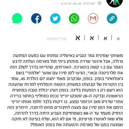
יום רביעי, 08:48, 11.01.23
"מחצית בשכונה" – פודקאסט
אופניים
ספורט מוטורי
משתתפים וזוכים בפרסים
א
א
א
א
(גודל טקסט)
כדורמים
תקנון משתתפים וזוכים בפרסים
טניס
פוטבול אמריקאי NFL
משחקי שמינית גמר הגביע באיטליה נפתחו עם כמעט הפתעה
תקנון עבור פעילות אלקטרה
גדולה, אבל אינטר שרדה מותחן ביתי מול פארמה ועלתה לרבע
גיימינג E-Sports
בייסבול MLB
הגמר עם 1:2 קשה בהארכה. האורחים, שהדיחו בדרך לשלב הזה
תקנון עבור פעילות ספורט 1 – "מרלן"
את סלרניטנה ובארי, הגיעו לסן סירו עם שוער "אלמוני" בשם
ג'אנלואיג'י בופון. בופון, שבקרוב מאוד יחגוג יום הולדת 45, עמד
ספורט אתגרי ואקסטרים
בין הקורות של קבוצתו במשחק הקשה והמלחיץ למרות שהעונה
תנאי שימוש
הוא רשם רק 3 הופעות בליגה. בופון הציג יכולת טובה במחצית
אומנויות לחימה
הראשונה ובדקה ה-26 סטנקו יוריץ' נכנס כמחליף בחוסר ברירה
אחרי שדניס מאן הרומני נפצע. 12 דקות בלבד חלפו ואותו יוריץ'
מדיניות פרטיות
הימם את הסן סירו עם פצצה לחיבורים מחוץ לרחבה. היתרון הזה
גיימינג E-Sports
החזיק מעמד עד ה-88 כשמחזיקת הגביע היתה בדרך להדחה,
אלא שאז לאוטרו מרטינס, מי אם לא הוא, שלח בעיטה לא חזקה
תקנון פעילות ספורט 1
שפגעה במגן של פארמה והטעתה את בופון האומלל.