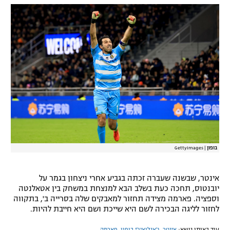
בופון
|
GettyImages
אינטר, שבשנה שעברה זכתה בגביע אחרי ניצחון בגמר על
יובנטוס, תחכה כעת בשלב הבא למנצחת במשחק בין אטאלנטה
וספציה. פארמה מצידה תחזור למאבקים שלה בסרייה ב', בתקווה
לחזור לליגה הבכירה לשם היא שייכת ושם היא חייבת להיות.
עוד באותו נושא:
אינטר
,
ג'אנלואיג'י בופון
,
פארמה