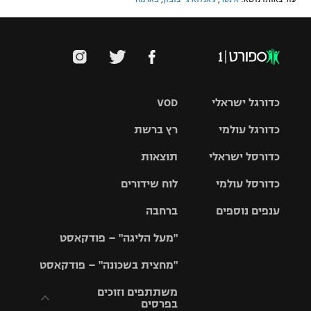
כדורגל ישראלי
VOD
כדורגל עולמי
רץ ברשת
ליגת העל
כדורסל ישראלי
תוצאות
ליגת
ליגה לאומית
האלופות
כדורסל עולמי
לוח שידורים
ליגת ווינר
סל
גביע הטוטו
ענפים נוספים
ברחבה
ליגה
NBA
אירופית
"מעל הליגה" – פודקאסט
ליגה לאומית
ליגיונרים
טניס
יורוליג
ליגה אנגלית
"מחצית בשכונה" – פודקאסט
כדורסל נשים
גביע המדינה
כדוריד
יורוקאפ
ליגה גרמנית
משתתפים וזוכים
בפרסים
מכבי תל
נבחרת