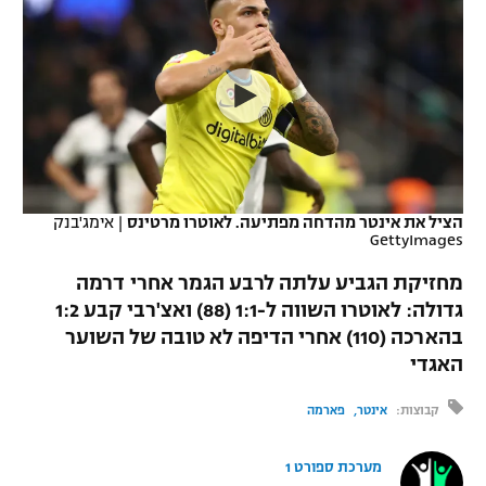
כדורסל נשים
נבחרת ישראל
יורוליג
ליגה ספרדית
טניס
VOD
מכבי תל אביב
מכבי חיפה
יורוקאפ
ליגה איטלקית
כדוריד
הפועל חולון
בית"ר ירושלים
רץ ברשת
ליגה צרפתית
כדורעף
הפועל ירושלים
מכבי תל אביב
ליגה הולנדית
שחייה
תוצאות
הציל את אינטר מהדחה מפתיעה. לאוטרו מרטינס
|
אימג'בנק
דני אבדיה
הפועל תל אביב
GettyImages
ליגה טורקית
ג'ודו
מחזיקת הגביע עלתה לרבע הגמר אחרי דרמה
הפועל חיפה
לוח שידורים
גדולה: לאוטרו השווה ל-1:1 (88) ואצ'רבי קבע 1:2
ליגה סינית
אגרוף
בהארכה (110) אחרי הדיפה לא טובה של השוער
הפועל באר שבע
ליגה ברזילאית
האגדי
ברחבה
ספורט אולימפי
מכבי נתניה
קבוצות:
אינטר
פארמה
ליגות נוספות
UFC
"מעל הליגה" – פודקאסט
בני יהודה
מערכת ספורט 1
היאבקות WWE