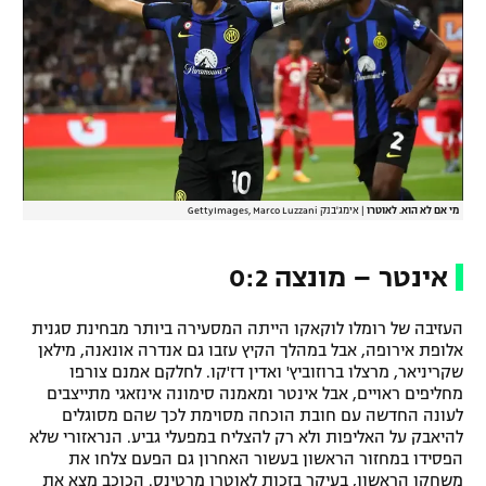
מי אם לא הוא. לאוטרו
|
אימג'בנק GettyImages, Marco Luzzani
אינטר – מונצה 0:2
העזיבה של רומלו לוקאקו הייתה המסעירה ביותר מבחינת סגנית
אלופת אירופה, אבל במהלך הקיץ עזבו גם אנדרה אונאנה, מילאן
שקריניאר, מרצלו ברוזוביץ' ואדין דז'קו. לחלקם אמנם צורפו
מחליפים ראויים, אבל אינטר ומאמנה סימונה אינזאגי מתייצבים
לעונה החדשה עם חובת הוכחה מסוימת לכך שהם מסוגלים
להיאבק על האליפות ולא רק להצליח במפעלי גביע. הנראזורי שלא
הפסידו במחזור הראשון בעשור האחרון גם הפעם צלחו את
משחקו הראשון, בעיקר בזכות לאוטרו מרטינס. הכוכב מצא את