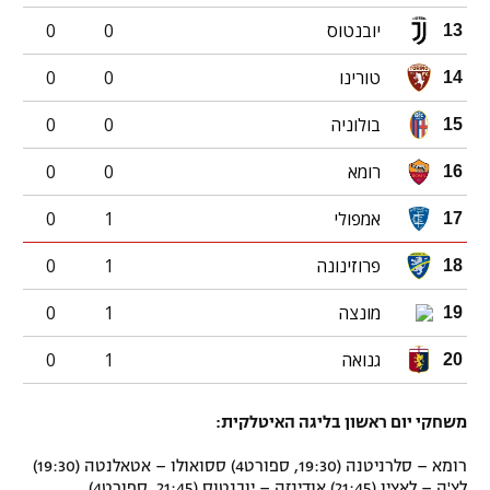
יובנטוס
0
0
13
טורינו
0
0
14
בולוניה
0
0
15
רומא
0
0
16
אמפולי
1
0
17
פרוזינונה
1
0
18
מונצה
1
0
19
גנואה
1
0
20
משחקי יום ראשון בליגה האיטלקית:
רומא – סלרניטנה (19:30, ספורט4) ססואולו – אטאלנטה (19:30)
לצ'ה – לאציו (21:45) אודינזה – יובנטוס (21:45, ספורט4)