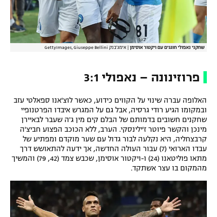
רשיון להקרנה פומבית לבית עסק
הצטרפות לחבילת הערוצים
שחקני נאפולי חוגגים עם ויקטור אוסימן
|
אימג'בנק GettyImages, Giuseppe Bellini
לוח דרושים – ג'ובנט
פרוזינונה – נאפולי 3:1
תגיות
האלופה עברה שינוי על הקווים כידוע, כאשר לוצ'אנו ספאלטי עזב
המגזין
ובמקומו הגיע רודי גרסיה, אבל גם על המגרש איבדו הפרטנופיי
שחקנים חשובים בדמותם של הבלם קים מין ג'ה שעבר לבאיירן
מינכן והקשר פיוטר ז'ילינסקי. הערב, ללא הכוכב הפצוע חביצ'ה
קרבצחליה, היא נקלעה לבור גדול עם שער מוקדם ומפתיע של
עבדו הארואי (7) עבור העולה החדשה, אך ידעה להתאושש דרך
מתאו פוליטאנו (24) ו-ויקטור אוסימן, שכבש צמד (42, 79) והמשיך
מהמקום בו עצר אשתקד.