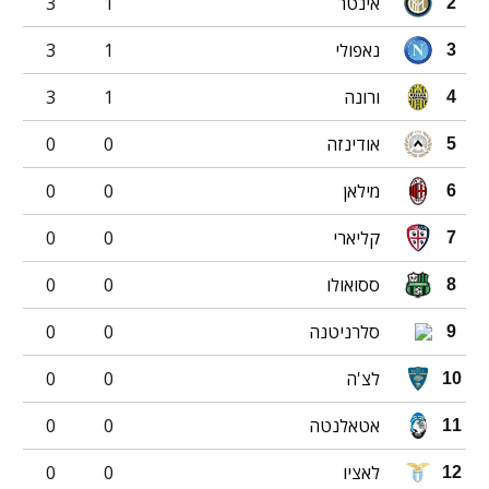
אינטר
1
3
2
נאפולי
1
3
3
ורונה
1
3
4
אודינזה
0
0
5
מילאן
0
0
6
קליארי
0
0
7
ססואולו
0
0
8
סלרניטנה
0
0
9
לצ'ה
0
0
10
אטאלנטה
0
0
11
לאציו
0
0
12