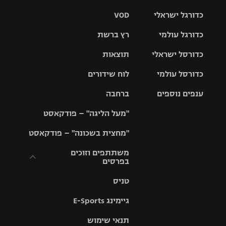
כדורגל ישראלי
VOD
כדורגל עולמי
רץ ברשת
ליגת העל
כדורסל ישראלי
תוצאות
ליגת
ליגה לאומית
האלופות
כדורסל עולמי
לוח שידורים
ליגת ווינר
סל
גביע הטוטו
ענפים נוספים
ברחבה
ליגה
NBA
אירופית
"מעל הליגה" – פודקאסט
ליגה לאומית
ליגיונרים
טניס
יורוליג
ליגה אנגלית
"מחצית בשכונה" – פודקאסט
כדורסל נשים
גביע המדינה
כדוריד
יורוקאפ
ליגה גרמנית
משתתפים וזוכים
בפרסים
מכבי תל
נבחרת
כדורעף
אביב
ישראל
ליגה
טניס
ספרדית
תקנון משתתפים
שחייה
הפועל חולון
מכבי חיפה
וזוכים בפרסים
גיימינג E-Sports
ליגה
איטלקית
ג'ודו
הפועל
בית"ר
תנאי שימוש
תקנון עבור פעילות