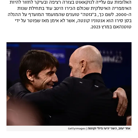
האלופות עם עלייה לנוקאאוט בצורה רציפה ובעיקר לחזור להיות
רשיון להקרנה פומבית לבית עסק
האימפריה האיטלקית שכולם הכירו היטב עוד בתחילת שנות
ה-2000. לשם כך, ב"גזטה" טוענים שהמועמד המועדף על ההנלה
בסן סירו הוא אנטוניו קונטה, אשר לא אימן מאז שפוטר על ידי
הצטרפות לחבילת הערוצים
טוטנהאם במרץ 2023.
לוח דרושים – ג'ובנט
תגיות
המגזין
אחד יעזוב, השני יגיע? פיולי וקונטה
|
GettyImages