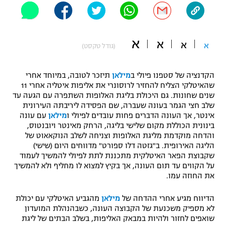
"מחצית בשכונה" – פודקאסט
אופניים
א
א
א
ספורט מוטורי
א
משתתפים וזוכים בפרסים
(גודל טקסט)
כדורמים
הקדנציה של סטפנו פיולי ב
מילאן
תיזכר לטובה, במיוחד אחרי
תקנון משתתפים וזוכים בפרסים
טניס
שהאיטלקי הצליח להחזיר לרוסונרי את אליפות איטליה אחרי 11
פוטבול אמריקאי NFL
שנים שחונות. גם היכולת בליגת האלופות השתפרה עם הגעה עד
תקנון עבור פעילות אלקטרה
שלב חצי הגמר בעונה שעברה, שם הפסידה ליריבתה העירונית
גיימינג E-Sports
אינטר, אך העונה הדברים פחות עובדים לפיולי ו
מילאן
עם עונה
בייסבול MLB
תקנון עבור פעילות ספורט 1 – "מרלן"
בינונית הכוללת מקום שלישי בליגה, הרחק מאינטר ויובנטוס,
והדחה מוקדמת מליגת האלופות וצניחה לשלב הנוקאאוט של
ספורט אתגרי ואקסטרים
הליגה האירופית. ב"גזטה דלו ספורט" מדווחים היום (שישי)
תנאי שימוש
שקבוצת הפאר האיטלקית מתכננת לתת לפיולי להמשיך לעמוד
אומנויות לחימה
על הקווים עד תום העונה, אך בקיץ למצוא לו מחליף ולא להמשיך
את החוזה עמו.
מדיניות פרטיות
גיימינג E-Sports
הדיווח מגיע אחרי ההדחה של
מילאן
מהגביע האיטלקי עם יכולת
לא מספיק משכנעת של הקבוצה העונה, כשבהנהלת המועדון
תקנון פעילות ספורט 1
שואפים לחזור ולהיות במבאק האליפות, בשלב הבתים של ליגת