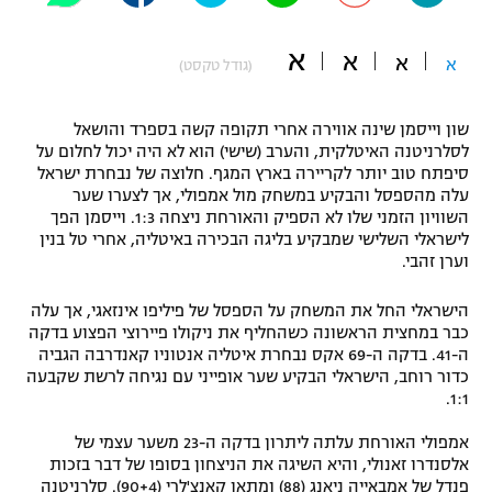
"מחצית בשכונה" – פודקאסט
אופניים
א
א
א
א
(גודל טקסט)
ספורט מוטורי
משתתפים וזוכים בפרסים
שון וייסמן שינה אווירה אחרי תקופה קשה בספרד והושאל
כדורמים
לסלרניטנה האיטלקית, והערב (שישי) הוא לא היה יכול לחלום על
תקנון משתתפים וזוכים בפרסים
סיפתח טוב יותר לקריירה בארץ המגף. חלוצה של נבחרת ישראל
טניס
עלה מהספסל והבקיע במשחק מול אמפולי, אך לצערו שער
פוטבול אמריקאי NFL
השוויון הזמני שלו לא הספיק והאורחת ניצחה 1:3. וייסמן הפך
תקנון עבור פעילות אלקטרה
לישראלי השלישי שמבקיע בליגה הבכירה באיטליה, אחרי טל בנין
גיימינג E-Sports
בייסבול MLB
וערן זהבי.
תקנון עבור פעילות ספורט 1 – "מרלן"
ספורט אתגרי ואקסטרים
הישראלי החל את המשחק על הספסל של פיליפו אינזאגי, אך עלה
תנאי שימוש
כבר במחצית הראשונה כשהחליף את ניקולו פיירוצי הפצוע בדקה
ה-41. בדקה ה-69 אקס נבחרת איטליה אנטוניו קאנדרבה הגביה
אומנויות לחימה
כדור רוחב, הישראלי הבקיע שער אופייני עם נגיחה לרשת שקבעה
1:1.
מדיניות פרטיות
גיימינג E-Sports
אמפולי האורחת עלתה ליתרון בדקה ה-23 משער עצמי של
אלסנדרו זאנולי, והיא השיגה את הניצחון בסופו של דבר בזכות
תקנון פעילות ספורט 1
פנדל של אמבאייה ניאנג (88) ומתאו קאנצ'לרי (90+4). סלרניטנה