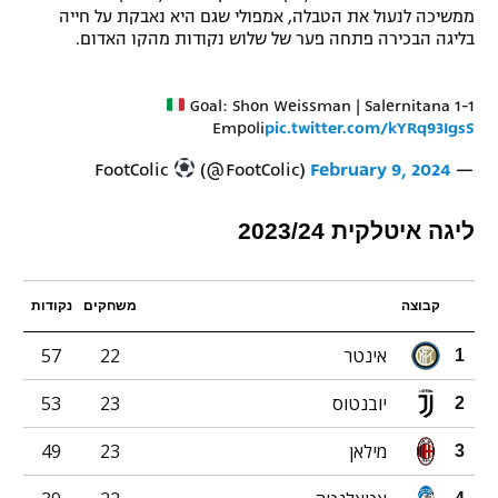
ממשיכה לנעול את הטבלה, אמפולי שגם היא נאבקת על חייה
רשיון להקרנה פומבית לבית עסק
בליגה הבכירה פתחה פער של שלוש נקודות מהקו האדום.
הצטרפות לחבילת הערוצים
Goal: Shon Weissman | Salernitana 1-1
Empoli
pic.twitter.com/kYRq93IgsS
לוח דרושים – ג'ובנט
(@FootColic)
February 9, 2024
— FootColic
תגיות
ליגה איטלקית 2023/24
המגזין
קבוצה
משחקים
נקודות
אינטר
22
57
1
יובנטוס
23
53
2
מילאן
23
49
3