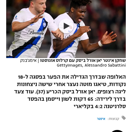
כדורסל נשים
נבחרת ישראל
יורוליג
ליגה ספרדית
טניס
VOD
מכבי תל אביב
מכבי חיפה
יורוקאפ
ליגה איטלקית
כדוריד
הפועל חולון
בית"ר ירושלים
רץ ברשת
ליגה צרפתית
כדורעף
הפועל ירושלים
מכבי תל אביב
ליגה הולנדית
שחייה
תוצאות
שחקן אינטר יאן אורל ביסק עם קרלוס אוגוסטו
|
אימג'בנק
דני אבדיה
הפועל תל אביב
GettyImages, Alessandro Sabattini
ליגה טורקית
ג'ודו
האלופה שבדרך הגדילה את הפער בפסגה ל-18
הפועל חיפה
לוח שידורים
נקודות, טיאגו מוטה נעצר אחרי שישה ניצחונות
ליגה סינית
אגרוף
ליגה רצופים. יאן אורל ביסק הכריע (37). עוד צעד
הפועל באר שבע
ליגה ברזילאית
בדרך לירידה: 65 דקות לשון וייסמן בהפסד
ברחבה
ספורט אולימפי
סלרניטנה 4:2 בקליארי
מכבי נתניה
ליגות נוספות
UFC
קבוצות:
אינטר
"מעל הליגה" – פודקאסט
בני יהודה
היאבקות WWE