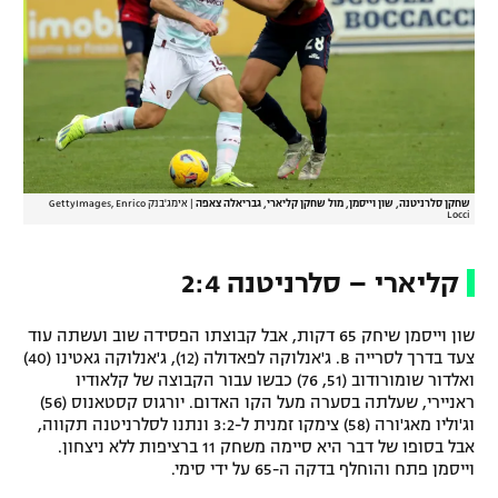
שחקן סלרניטנה, שון וייסמן, מול שחקן קליארי, גבריאלה צאפה
|
אימג'בנק GettyImages, Enrico
Locci
קליארי – סלרניטנה 2:4
שון וייסמן שיחק 65 דקות, אבל קבוצתו הפסידה שוב ועשתה עוד
צעד בדרך לסרייה B. ג'אנלוקה לפאדולה (12), ג'אנלוקה גאטינו (40)
ואלדור שומורודוב (51, 76) כבשו עבור הקבוצה של קלאודיו
ראניירי, שעלתה בסערה מעל הקו האדום. יורגוס קסטאנוס (56)
וג'וליו מאג'ורה (58) צימקו זמנית ל-3:2 ונתנו לסלרניטנה תקווה,
אבל בסופו של דבר היא סיימה משחק 11 ברציפות ללא ניצחון.
וייסמן פתח והוחלף בדקה ה-65 על ידי סימי.