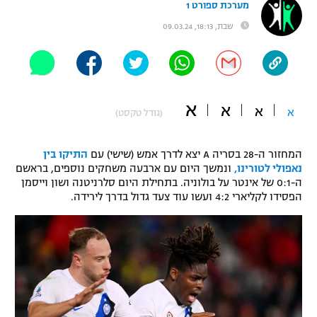
מערכת ספורט 1
"מחצית בשכונה" – פודקאסט
שבת, 18:13, 09.03.24
אופניים
ספורט מוטורי
משתתפים וזוכים בפרסים
כדורמים
א
א
תקנון משתתפים וזוכים בפרסים
א
א
טניס
(גודל טקסט)
פוטבול אמריקאי NFL
תקנון עבור פעילות אלקטרה
המחזור ה-28 בסריה A יצא לדרך אמש (שישי) עם
התיקו בין
גיימינג E-Sports
בייסבול MLB
נאפולי לטורינו,
ונמשך היום עם ארבעה משחקים נוספים, בראשם
תקנון עבור פעילות ספורט 1 – "מרלן"
ה-0:1 של אינטר על בולוניה. בתחילת היום סלרניטנה ושון וייסמן
הפסידו לקליארי 4:2 ועשו עוד צעד גדול בדרך לירידה.
ספורט אתגרי ואקסטרים
תנאי שימוש
אומנויות לחימה
מדיניות פרטיות
גיימינג E-Sports
תקנון פעילות ספורט 1