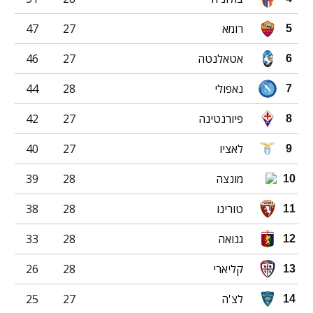
רומא
27
47
5
אטאלנטה
27
46
6
נאפולי
28
44
7
פיורנטינה
27
42
8
לאציו
27
40
9
מונצה
28
39
10
טורינו
28
38
11
גנואה
28
33
12
קליארי
28
26
13
לצ'ה
27
25
14