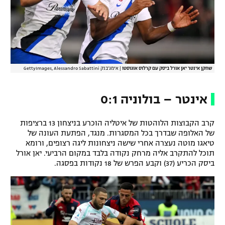
רשיון להקרנה פומבית לבית עסק
הצטרפות לחבילת הערוצים
לוח דרושים – ג'ובנט
שחקן אינטר יאן אורל ביסק עם קרלוס אוגוסטו
|
אימג'בנק GettyImages, Alessandro Sabattini
תגיות
אינטר – בולוניה 0:1
המגזין
קרב הקבוצות הלוהטות של איטליה הוכרע בניצחון 13 ברציפות
של האלופה שבדרך בכל המסגרות. מנגד, הפתעת העונה של
טיאגו מוטה נעצרה אחרי שישה ניצחונות ליגה רצופים, ורומא
תוכל להתקרב אליה מרחק נקודה בלבד במקום הרביעי. יאן אורל
ביסק הכריע (37) וקבע הפרש של 18 נקודות בפסגה.