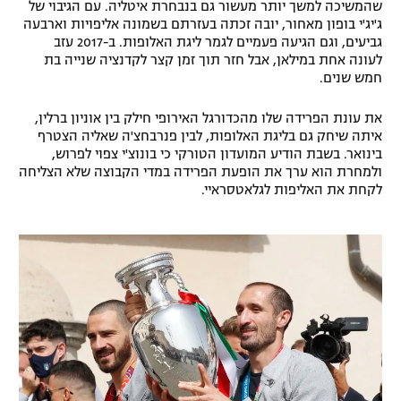
שהמשיכה למשך יותר מעשור גם בנבחרת איטליה. עם הגיבוי של
רשיון להקרנה פומבית לבית עסק
ג'יג'י בופון מאחור, יובה זכתה בעזרתם בשמונה אליפויות וארבעה
גביעים, וגם הגיעה פעמיים לגמר ליגת האלופות. ב-2017 עזב
לעונה אחת במילאן, אבל חזר תוך זמן קצר לקדנציה שנייה בת
הצטרפות לחבילת הערוצים
חמש שנים.
לוח דרושים – ג'ובנט
את עונת הפרידה שלו מהכדורגל האירופי חילק בין אוניון ברלין,
איתה שיחק גם בליגת האלופות, לבין פנרבחצ'ה שאליה הצטרף
תגיות
בינואר. בשבת הודיע המועדון הטורקי כי בונוצ'י צפוי לפרוש,
ולמחרת הוא ערך את הופעת הפרידה במדי הקבוצה שלא הצליחה
לקחת את האליפות לגלאטסראיי.
המגזין