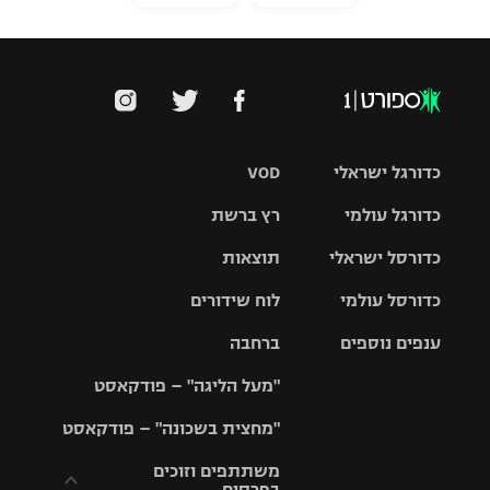
כדורגל ישראלי
VOD
כדורגל עולמי
רץ ברשת
ליגת העל
כדורסל ישראלי
תוצאות
ליגת
ליגה לאומית
האלופות
כדורסל עולמי
לוח שידורים
ליגת ווינר
סל
גביע הטוטו
ענפים נוספים
ברחבה
ליגה
NBA
אירופית
"מעל הליגה" – פודקאסט
ליגה לאומית
ליגיונרים
טניס
יורוליג
ליגה אנגלית
"מחצית בשכונה" – פודקאסט
כדורסל נשים
גביע המדינה
כדוריד
יורוקאפ
ליגה גרמנית
משתתפים וזוכים
בפרסים