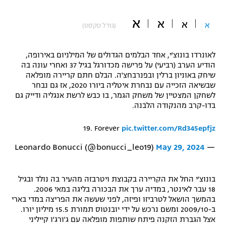
"מחצית בשכונה" – פודקאסט
א
אופניים
א
א
א
(גודל טקסט)
ספורט מוטורי
משתתפים וזוכים בפרסים
לאונרדו בונוצ'י, אחד הבלמים הגדולים של המילניום באירופה,
הודיע הערב (רביעי) על פרישה מכדורגל בגיל 37 ואחרי עונה בה
כדורמים
שיחק באוניון ברלין ובפנרבחצ'ה. הבלם חתם קריירה מופלאה
תקנון משתתפים וזוכים בפרסים
טניס
שבשיאה הזכייה עם נבחרת איטליה ביורו 2020, אז גם נבחר
פוטבול אמריקאי NFL
לשחקן המצטיין של משחק הגמר, בו כבש לרשת אנגליה ודייק גם
תקנון עבור פעילות אלקטרה
בדו-קרב מהנקודה הלבנה.
גיימינג E-Sports
בייסבול MLB
תקנון עבור פעילות ספורט 1 – "מרלן"
19.⁠ ⁠Forever
pic.twitter.com/Rd345epfjz
ספורט אתגרי ואקסטרים
May 29, 2024
— Leonardo Bonucci (@bonucci_leo19)
תנאי שימוש
אומנויות לחימה
בונוצ'י החל את הקריירה בקבוצת ויטרבזה מהעיר בה נולד ובגיל
מדיניות פרטיות
18 עבר לאינטר, במדיה ערך את הבכורה בליגה במאי 2006.
גיימינג E-Sports
בהמשך הושאל לטרביזו ופיזה, לפני שעשה את הפריצה במדי בארי
ב-2009/10 ומשם נרכש על ידי יובנטוס תמורת 15.5 מיליון יורו.
תקנון פעילות ספורט 1
אצל הגברת הזקנה פיתח שותפות מופלאה עם ג'ורג'ו קייליני