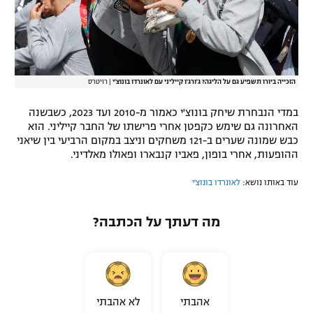
הזכייה ביורו תשפיע גם על הליגה? ג'ורג'ו קייליני עם לאונרדו בונוצ'י
|
רויטרס
במדי הנבחרת שיחק בונוצ'י כאמור מ-2010 ועד 2023, כשבשנה
האחרונה גם שימש כקפטן אחרי פרישתו של החבר קייליני. הוא
כבש שמונה שערים ב-121 משחקים וניצב במקום הרביעי בין שיאני
ההופעות, אחרי בופון, פאביו קנבארו ופאולו מאלדיני.
עוד באותו נושא:
לאונרדו בונוצ'י
מה דעתך על הכתבה?
אהבתי
לא אהבתי