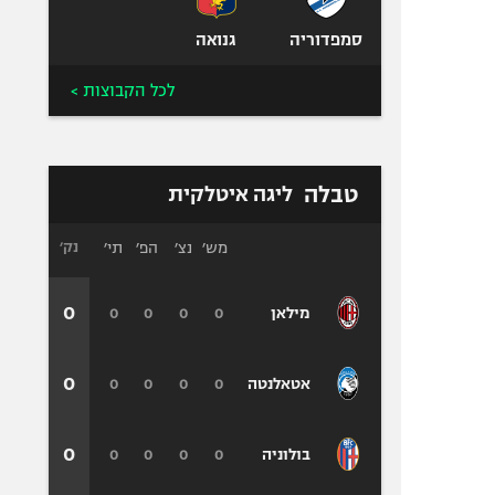
סמפדוריה
גנואה
לכל הקבוצות >
טבלה
ליגה איטלקית
מש׳
נצ׳
הפ׳
תי׳
נק׳
0
0
0
0
0
מילאן
0
0
0
0
0
אטאלנטה
0
0
0
0
0
בולוניה