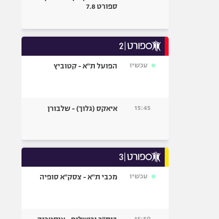
ספורט 7.8
עכשיו
הפועל ת"א - קטוביץ
15:45
איאקס (גלוך) - שלבורן
עכשיו
מכבי ת"א - צסק"א סופיה
15:50