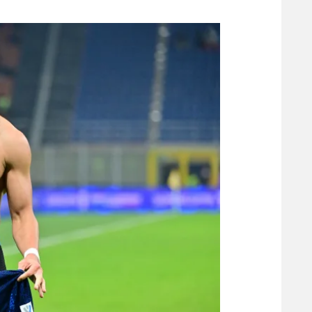
משתתפים וזוכים בפרסים
מכבי ת
הפועל 
תקנון משתתפים וזוכים בפרסים
הפועל 
תקנון עבור פעילות אלקטרה
הפועל 
תקנון עבור פעילות ספורט 1 – "מרלן"
מכבי נ
טניס
בני יהו
גיימינג E-Sports
תנאי שימוש
מדיניות פרטיות
תקנון פעילות ספורט 1
רשיון להקרנה פומבית לבית עסק
הצטרפות לחבילת הערוצים
לוח דרושים – ג'ובנט
תגיות