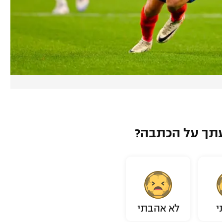
תך על הכתבה?
י
לא אהבתי