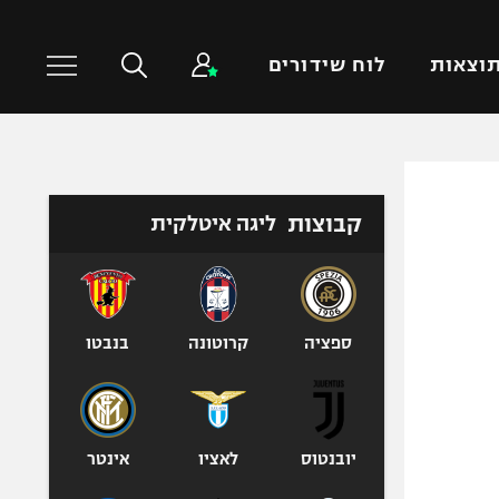
וצאות
לוח שידורים
כדורסל עולמי
ענפים נוספים
קבוצות
ליגה איטלקית
NBA
טניס
יורוליג
כדוריד
יורוקאפ
כדורעף
שחייה
ספציה
קרוטונה
בנבטו
ג'ודו
אגרוף
ספורט אולימפי
יובנטוס
לאציו
אינטר
UFC