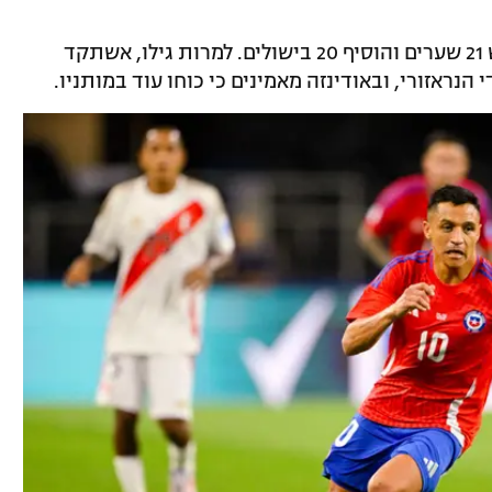
ב-112 הופעות במדי אודינזה, אלכסיס כבש 21 שערים והוסיף 20 בישולים. למרות גילו, אשתקד
ראזורי, ובאודינזה מאמינים כי כוחו עוד במותניו.