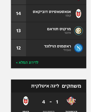
אנאסטאסיוס דוביקאס
14
קומו
מרקוס תוראם
13
אינטר
ראסמוס הוילונד
12
נאפולי
לדירוג המלא >
משחקים
ליגה איטלקית
4
-
1
הסתיים