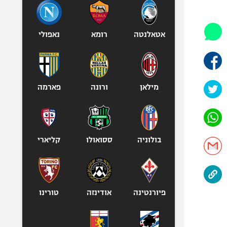
היאבקות WWE
אופניים
ספורט מוטורי
אטאלנטה
רומא
נאפולי
כדורמים
פוטבול אמריקאי NFL
בייסבול MLB
מילאן
ורונה
פארמה
ספורט אתגרי
ואקסטרים
אומנויות לחימה
גיימינג E-Sports
בולוניה
ססואולו
קליארי
פיורנטינה
אודינזה
טורינו