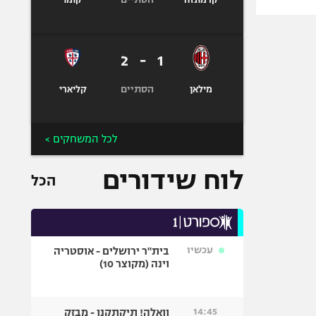
קרמונזה
קומו
2
-
1
הסתיים
מילאן
קליארי
לכל המשחקים >
לוח שידורים
הכל
עכשיו
בית"ר ירושלים - אוסטריה
וינה (מקוצר 10)
14:45
וואלה! תיקתקנו - מבזק