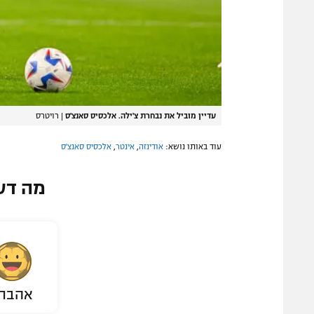
עדיין מוביל את נבחרת צ'ילה. אלכסיס סאנצ'ס
|
רויטרס
עוד באותו נושא:
אודינזה
,
אינטר
,
אלכסיס סאנצ'ס
מה דע
אהבת