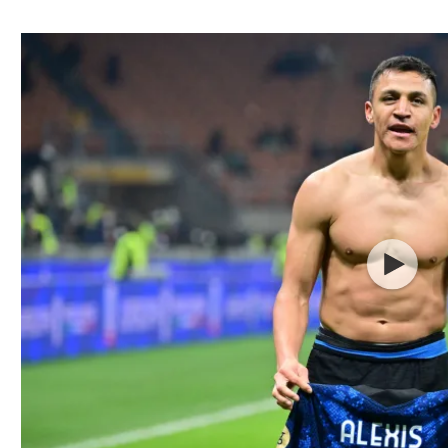
ל אביב
ליגה טורקית
תל אביב
ליגה סינית
חיפה
ליגה ברזילאית
באר שבע
ליגות נוספות
תניה
דה