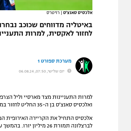
המגזין
אלכסיס סאנצ'ס
|
רויטרס
באיטליה מדווחים שכוכב נבחרת
לחזור לאקסית, למרות התעניי
מערכת ספורט 1
יום שלישי, 07:50, 06.08.24
למרות התעניינות מצד מארסיי וליל הצרפת
ואלכסיס סאנצ'ס בן ה-35 החליט לחזור במפתיע לאודינזה, לאחר שחוזהו באינטר הסתיים.
אלכסיס התחיל את הקריירה האירופית המר
לברצלונה תמורת 26 מיליון יורו. בהמשך עבר לארסנל, מנצ'סטר יונייטד, אינטר ומארסיי.