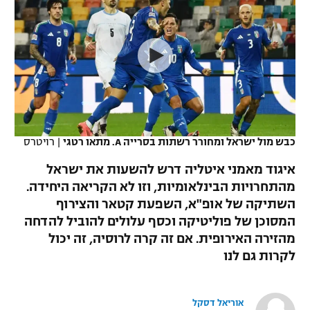
כדורסל נשים
נבחרת ישראל
יורוליג
ליגה ספרדית
טניס
VOD
מכבי תל אביב
מכבי חיפה
יורוקאפ
ליגה איטלקית
כדוריד
הפועל חולון
בית"ר ירושלים
רץ ברשת
ליגה צרפתית
כדורעף
הפועל ירושלים
מכבי תל אביב
ליגה הולנדית
שחייה
תוצאות
כבש מול ישראל ומחורר רשתות בסרייה A. מתאו רטגי
|
רויטרס
דני אבדיה
הפועל תל אביב
ליגה טורקית
איגוד מאמני איטליה דרש להשעות את ישראל
ג'ודו
הפועל חיפה
מהתחרויות הבינלאומיות, וזו לא הקריאה היחידה.
לוח שידורים
ליגה סינית
השתיקה של אופ"א, השפעת קטאר והצירוף
אגרוף
הפועל באר שבע
המסוכן של פוליטיקה וכסף עלולים להוביל להדחה
ליגה ברזילאית
ברחבה
מהזירה האירופית. אם זה קרה לרוסיה, זה יכול
ספורט אולימפי
מכבי נתניה
לקרות גם לנו
ליגות נוספות
UFC
"מעל הליגה" – פודקאסט
בני יהודה
אוריאל דסקל
היאבקות WWE