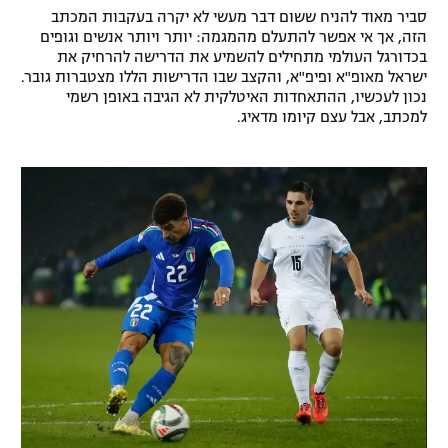
סביר מאוד להניח ששום דבר מעשי לא יקרה בעקבות המכתב
רשיון להקרנה פומבית לבית עסק
הזה, אך אי אפשר להתעלם מהמגמה: יותר ויותר אנשים וגופים
בכדורגל העולמי מתחילים להשמיע את הדרישה להרחיק את
הצטרפות לחבילת הערוצים
ישראל מאופ"א ופיפ"א, והקצב שבו הדרישות הללו מצטברות גובר.
נכון לעכשיו, ההתאחדות האיטלקית לא הגיבה באופן רשמי
למכתב, אבל עצם קיומו מדאיג.
לוח דרושים – ג'ובנט
תגיות
המגזין