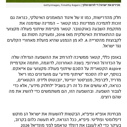
מכירים את ישראל. די לורנצו וגלוך
|
GettyImages, Timothy Rogers
חלק מהדרישות, כמו זו של איגוד המאמנים האיטלקי, כנראה גם
זוכות לתמיכה ממדינות כמו קטאר – המדינה שמימנה את
מתקפת השבעה באוקטובר. קטאר מקיימת שיתוף פעולה מקצועי
עם ההתאחדות האיטלקית מאז 2016, ומעניקה חסות גם
לקבוצות מהסרייה A. לא מן הנמנע שהיא פועלת מאחורי הקלעים
נגד ישראל.
באופן כללי, קטאר ממשיכה להרחיב את ההשפעה הגדולה שלה
על הכדורגל האירופי. בשנה האחרונה, לדוגמה, חתמה אקדמיית
Aspire הקטארית על הסכם שיתוף פעולה מקצועי עם אייאקס.
בנוסף, יש לה הסכמי "שיתוף מידע" עם מועדונים כמו ריאל
מדריד, ליברפול, מנצ'סטר יונייטד, יובנטוס ולידס. הקטארים,
כנראה, לא עושים את כל זה רק בשביל "לחלוק מידע", אלא כדי
לצבור השפעה. ובהשפעה הזו, הם משתמשים כדי להשיג את מה
שהם רוצים.
מבחינת אופ"א ופיפ"א, הבקשות להשעות את ישראל הן מוקש
דיפלומטי ופוליטי. פיפ"א, ככל הנראה, לא תעשה כלום בקרוב,
בעיקר כדי לא לעצבן את דונלד טראמפ לפני מונדיאל 2026