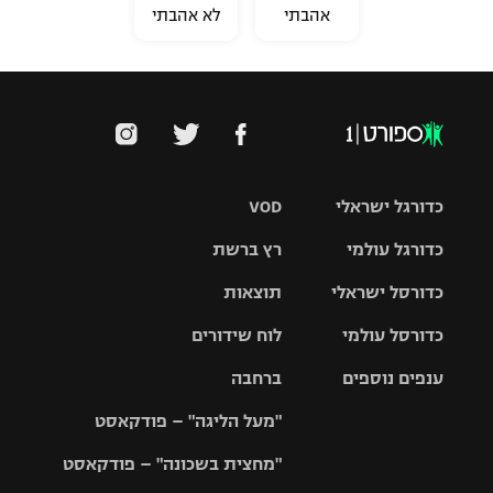
אהבתי
לא אהבתי
כדורגל ישראלי
VOD
כדורגל עולמי
רץ ברשת
ליגת העל
כדורסל ישראלי
תוצאות
ליגת
ליגה לאומית
האלופות
כדורסל עולמי
לוח שידורים
ליגת ווינר
סל
גביע הטוטו
ענפים נוספים
ברחבה
ליגה
NBA
אירופית
"מעל הליגה" – פודקאסט
ליגה לאומית
ליגיונרים
טניס
יורוליג
ליגה אנגלית
"מחצית בשכונה" – פודקאסט
כדורסל נשים
גביע המדינה
כדוריד