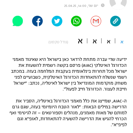
יום שני, 14:00, 25.08.25
"מחצית בשכונה" – פודקאסט
אופניים
ספורט מוטורי
משתתפים וזוכים בפרסים
א
א
כדורמים
א
א
(גודל טקסט)
תקנון משתתפים וזוכים בפרסים
טניס
פוטבול אמריקאי NFL
ידיעה שדי עברה מתחת לרדאר כאן בישראל היא שאיגוד מאמני
תקנון עבור פעילות אלקטרה
הכדורגל האיטלקי (AIAC) פרסם בקשה רשמית להשעות את
גיימינג E-Sports
בייסבול MLB
ישראל מכל תחרות בינלאומית בעקבות המלחמה בעזה. במכתב
תקנון עבור פעילות ספורט 1 – "מרלן"
רשמי שנשלח להתאחדות הכדורגל האיטלקית, כשבועיים לפני
משחק מוקדמות המונדיאל בין ישראל לאיטליה, נכתב: "ישראל
ספורט אתגרי ואקסטרים
תנאי שימוש
חייבת לעצור. הכדורגל חייב לפעול".
אומנויות לחימה
ה-AIAC, שמייצג את כלל מאמני הכדורגל באיטליה, הסביר את
הדרישה במילים הבאות: "לאור הטבח היומיומי בעזה, שגם גרם
מדיניות פרטיות
גיימינג E-Sports
למותם של מאות מאמנים, מנהלים וספורטאים – זה לגיטימי ואף
הכרחי להגיש את הדרישה להשעיה להתאחדות, לאופ"א וגם
לפיפ"א".
תקנון פעילות ספורט 1