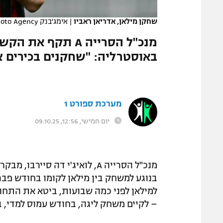
המגזין
שחקן מילאן, אדריאן ראביו
|
אימג'בנק GettyImages, Image Photo Agency
מנכ"ל הסרייה A ת
באוסטרליה: "שחקנים בכירים צ
מערכת ספורט 1
יום חמישי, 12:56, 09.10.25
מנכ"ל הסרייה A, לואיג'י דה ס
בנוגע למשחק בין מילאן לקומו בחודש פב
למילאן לפני כמה שבועות, ביטא את התחוש
– לקיים משחק ליגה, בחודש עמוס למדי, במרחק 20 שעות טיסה