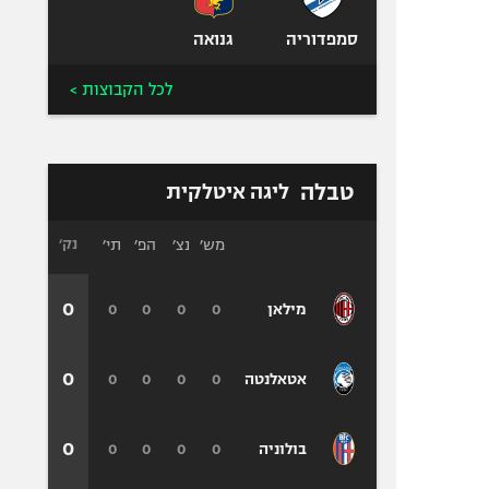
סמפדוריה
גנואה
לכל הקבוצות >
טבלה
ליגה איטלקית
מש׳
נצ׳
הפ׳
תי׳
נק׳
0
0
0
0
0
מילאן
0
0
0
0
0
אטאלנטה
0
0
0
0
0
בולוניה