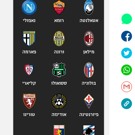
היאבקות WWE
אופניים
ספורט מוטורי
אטאלנטה
רומא
נאפולי
כדורמים
פוטבול אמריקאי NFL
בייסבול MLB
מילאן
ורונה
פארמה
ספורט אתגרי
ואקסטרים
אומנויות לחימה
גיימינג E-Sports
בולוניה
ססואולו
קליארי
פיורנטינה
אודינזה
טורינו