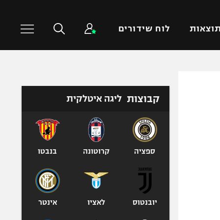
וצאות
לוח שידורים
כדורסל עולמי
ענפים נוספים
קבוצות
ליגה איטלקית
NBA
טניס
יורוליג
כדוריד
יורוקאפ
כדורעף
שחייה
ספציה
קרוטונה
בנבטו
ג'ודו
אגרוף
ספורט אולימפי
יובנטוס
לאציו
אינטר
UFC