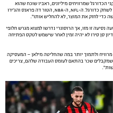
ני הכדורגל שמרוויחים מיליונים, ראביו שוכח שהוא
מקבל כסף כדי לעשות את העבודה שלו – לשחק כדורגל. ה-NFL, ה-NBA, הטור דה פראנס והג'ירו
עשה כדי לחזק את המוצר, לא להחליש אותו".
 נסיעה זו מזו, אך הרוסונרי נדרשו למצוא מגרש חלופי
שום שאצטדיון סן סירו לא יהיה זמין לאחר שישמש לטקס הפתיחה
 מרוויח ולתמוך יותר במה שהחליטה מילאן – המעסיקה
ם, שמקבלים שכר בהתאם לעומס העבודה שלהם, צריכים
שות".