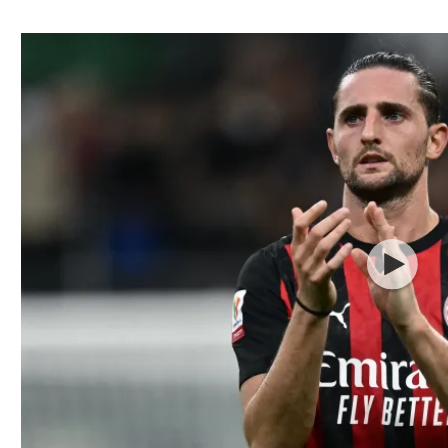
ל אביב
ליגה טורקית
תל אביב
ליגה סינית
חיפה
ליגה ברזילאית
באר שבע
ליגות נוספות
תניה
דה