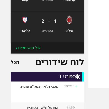
קרמונזה
קומו
2
-
1
הסתיים
מילאן
קליארי
לכל המשחקים >
לוח שידורים
הכל
עכשיו
מכבי ת"א - צסק"א סופיה
11:30
הפועל ת"א - קטוביץ