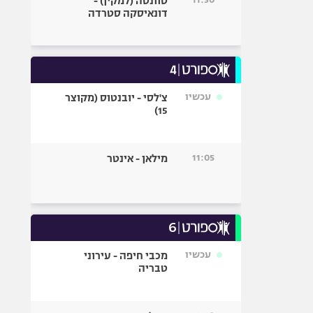
טוונטה (למקין) -
דונאיסקה סטרדה
עכשיו
צ'לסי - יובנטוס (מקוצר
15)
11:05
מילאן - אינטר
עכשיו
מכבי חיפה - עירוני
טבריה