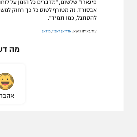
פיגארו" שלשום, "מדברים כל הזמן על לוח
אבסורד. זה מטורף לטוס כל כך רחוק למש
להסתגל, כמו תמיד".
עוד באותו נושא:
אדריאן ראביו
,
מילאן
מה דע
אהבת