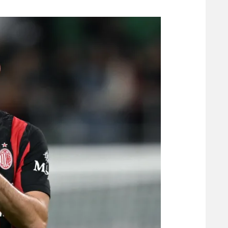
משתתפים וזוכים בפרסים
מכבי ת
הפועל 
תקנון משתתפים וזוכים בפרסים
הפועל 
תקנון עבור פעילות אלקטרה
הפועל 
תקנון עבור פעילות ספורט 1 – "מרלן"
מכבי נ
טניס
בני יהו
גיימינג E-Sports
תנאי שימוש
מדיניות פרטיות
תקנון פעילות ספורט 1
רשיון להקרנה פומבית לבית עסק
הצטרפות לחבילת הערוצים
לוח דרושים – ג'ובנט
תגיות