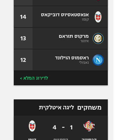
אנאסטאסיוס דוביקאס
14
קומו
מרקוס תוראם
13
אינטר
ראסמוס הוילונד
12
נאפולי
לדירוג המלא >
משחקים
ליגה איטלקית
4
-
1
הסתיים