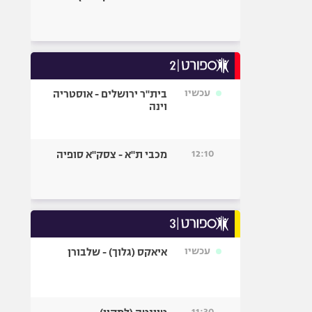
עכשיו
בית"ר ירושלים - אוסטריה
וינה
12:10
מכבי ת"א - צסק"א סופיה
עכשיו
איאקס (גלוך) - שלבורן
11:30