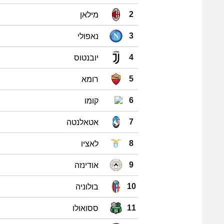
מילאן
2
נאפולי
3
יובנטוס
4
רומא
5
קומו
6
אטאלנטה
7
לאציו
8
אודינזה
9
בולוניה
10
ססואולו
11