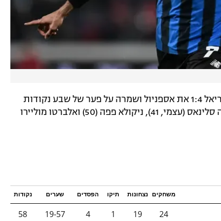
* בסיום המחזור ה-23 בספרד, הביסה ויאריאל 1:4 את אספניול ושמרה על פער של שבע נקודות
במקום הרביעי. ז'ורז' מיקוטדזה (35), חוסה סלינאס (עצמי, 41), ניקולא פפה (50) ואלברטו מוליירו
משחקים
נצחונות
תיקו
הפסדים
שערים
נקודות
58
19-57
4
1
19
24