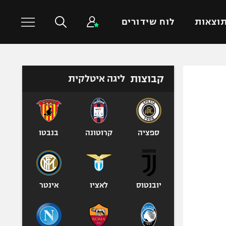
וצאות
לוח שידורים
כדורסל עולמי
ענפים נוספים
קבוצות
ליגה איטלקית
NBA
טניס
יורוליג
כדוריד
יורוקאפ
כדורעף
ספציה
קרוטונה
בנבטו
שחייה
ג'ודו
אגרוף
יובנטוס
לאציו
אינטר
ספורט אולימפי
UFC
היאבקות WWE