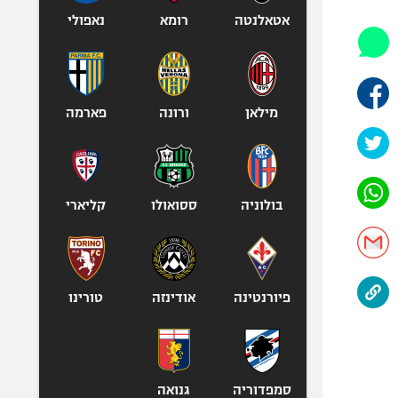
אופניים
אטאלנטה
רומא
נאפולי
ספורט מוטורי
כדורמים
פוטבול אמריקאי NFL
מילאן
ורונה
פארמה
בייסבול MLB
ספורט אתגרי
ואקסטרים
אומנויות לחימה
בולוניה
ססואולו
קליארי
גיימינג E-Sports
פיורנטינה
אודינזה
טורינו
סמפדוריה
גנואה