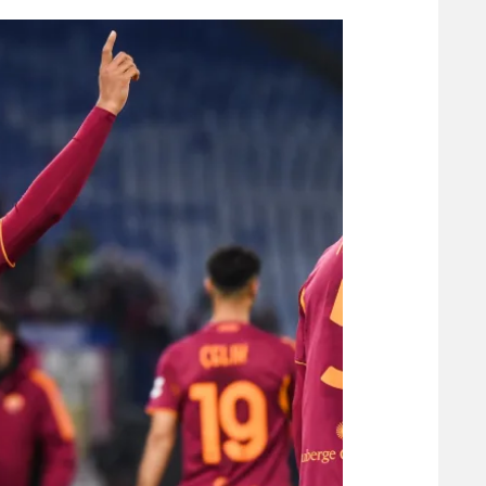
הפועל 
תקנון משתתפים וזוכים בפרסים
הפועל 
תקנון עבור פעילות אלקטרה
הפועל 
תקנון עבור פעילות ספורט 1 – "מרלן"
מכבי נ
טניס
בני יהו
גיימינג E-Sports
תנאי שימוש
מדיניות פרטיות
תקנון פעילות ספורט 1
רשיון להקרנה פומבית לבית עסק
הצטרפות לחבילת הערוצים
לוח דרושים – ג'ובנט
תגיות
המגזין