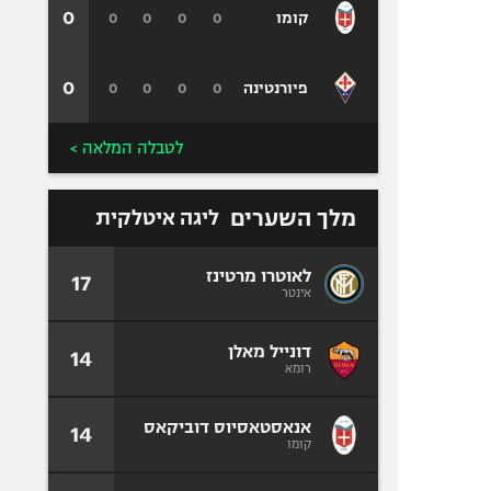
0
0
0
0
0
קומו
0
0
0
0
0
פיורנטינה
לטבלה המלאה >
מלך השערים
ליגה איטלקית
לאוטרו מרטינז
17
אינטר
דונייל מאלן
14
רומא
אנאסטאסיוס דוביקאס
14
קומו