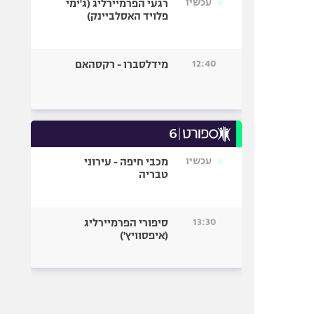
עכשיו
רגעי הפרמיירליג (ג'ימי
פלויד האסלביינק)
12:40
מידלסברו - רקסהאם
עכשיו
מכבי חיפה - עירוני
טבריה
13:30
סיפורי הפרמיירליג
(איפסוויץ')