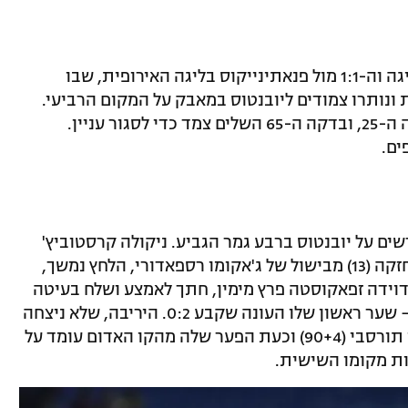
אחרי 1:1 מול מילאן וה-1:0 מול אודינזה בליגה וה-1:1 מול פנאתינייקוס בליגה האירופית, שבו
 ונותרו צמודים ליובנטוס במאבק על המקום הרביעי.
דונייל מאלן כיכב עם הקפצה נהדרת בדקה ה-25, ובדקה ה-65 השלים צמד כדי לסגור עניין.
ים.
ם החיובי נמשך, אחרי ה-0:3 המרשים על יובנטוס ברבע גמר הגביע. ניקולה קרסטוביץ'
העלה את המארחת ליתרון לאחר פתיחה חזקה (13) מבישול של ג'אקומו רספאדורי, הלחץ נמשך,
דוידה זפאקוסטה פרץ מימין, חתך לאמצע ושלח בעיטה
מסובבת ברגל שמאל לפינה הרחוקה (25) – שער ראשון שלו העונה שקבע 0:2. היריבה, שלא ניצחה
מאז תחילת דצמבר, רק צימקה דרך מורטן תורסבי (90+4) וכעת הפער שלה מהקו האדום עומד על
ת מקומו השישית.