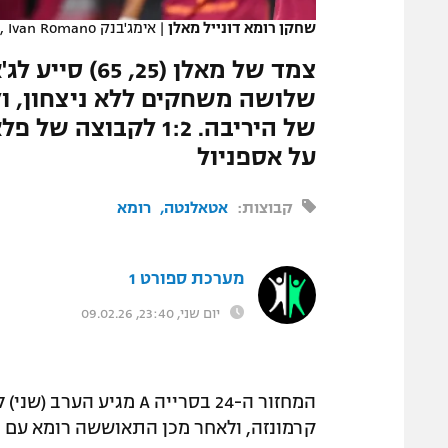
שחקן רומא דונייל מאלן
|
אימג'בנק GettyImages, Ivan Romano
שלושה משחקים ללא ניצחון, ו
על אספניול
קבוצות:
אטאלנטה
רומא
מערכת ספורט 1
יום שני, 23:40, 09.02.26
קרמונזה, ולאחר מכן התאוששה רומא עם 0:2 על קליארי.