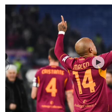
תל אביב
ליגה סינית
חיפה
ליגה ברזילאית
באר שבע
ליגות נוספות
תניה
דה