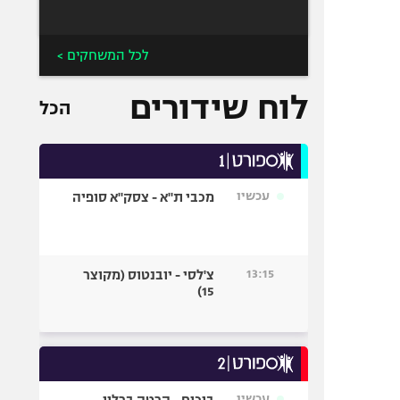
לכל המשחקים >
לוח שידורים
הכל
עכשיו
מכבי ת"א - צסק"א סופיה
13:15
צ'לסי - יובנטוס (מקוצר
15)
עכשיו