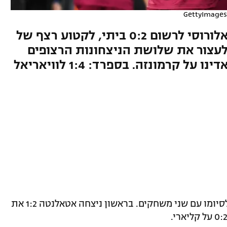
צמד של מאלן (25, 65) סייע לג'אלורוסי לרשום 0:2 ביתי, לקטוע רצף של
לעצור את שלושת הניצחונות הרצופים
של היריבה. 1:2 לקבוצה של פלאדינו על קרמונזה. בספרד: 1:4 לוויאריאל
המחזור ה-24 בסרייה A מגיע הערב (שני) לסיומו עם שני משחקים. בראשון ניצחה אטאלנטה 1:2 את