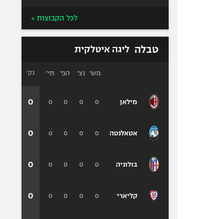
לכל הקבוצות >
טבלה
ליגה איטלקית
מש׳
נצ׳
הפ׳
תי׳
נק׳
0
0
0
0
0
מילאן
0
0
0
0
0
אטאלנטה
0
0
0
0
0
בולוניה
0
0
0
0
0
קליארי