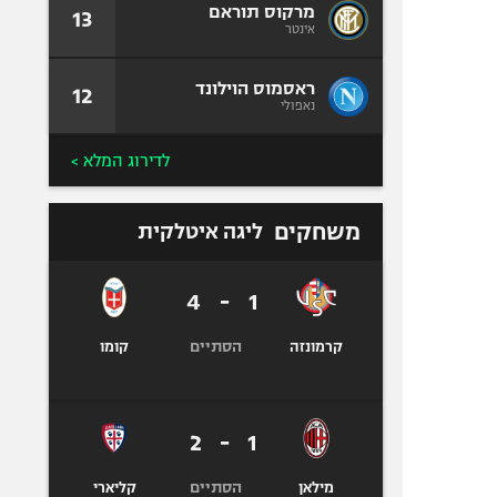
מרקוס תוראם
13
אינטר
ראסמוס הוילונד
12
נאפולי
לדירוג המלא >
משחקים
ליגה איטלקית
4
-
1
הסתיים
קרמונזה
קומו
2
-
1
הסתיים
מילאן
קליארי