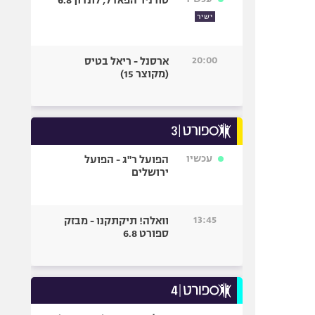
טורניר הפאדל, לונדון 6.8
ישיר
20:00
ארסנל - ריאל בטיס
(מקוצר 15)
עכשיו
הפועל ר"ג - הפועל
ירושלים
13:45
וואלה! תיקתקנו - מבזק
ספורט 6.8