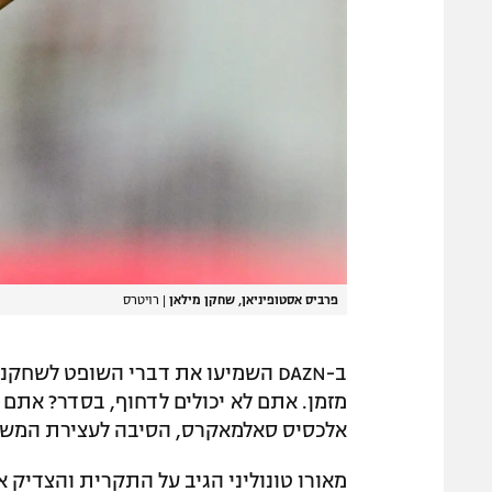
פרביס אסטופיניאן, שחקן מילאן
|
רויטרס
ב-DAZN השמיעו את דברי השופט לש
מזמן. אתם לא יכולים לדחוף, בסדר? אתם 
אלכסיס סאלמאקרס, הסיבה לעצירת המשח
מאורו טונוליני הגיב על התקרית והצדיק 