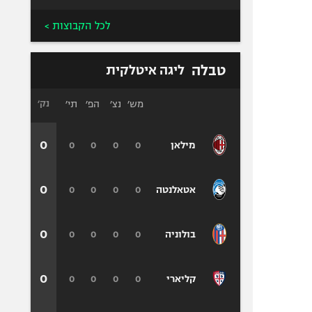
לכל הקבוצות >
טבלה
ליגה איטלקית
מש׳
נצ׳
הפ׳
תי׳
נק׳
0
0
0
0
0
מילאן
0
0
0
0
0
אטאלנטה
0
0
0
0
0
בולוניה
0
0
0
0
0
קליארי