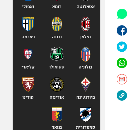
אופניים
אטאלנטה
רומא
נאפולי
ספורט מוטורי
כדורמים
פוטבול אמריקאי NFL
מילאן
ורונה
פארמה
בייסבול MLB
ספורט אתגרי
ואקסטרים
אומנויות לחימה
בולוניה
ססואולו
קליארי
גיימינג E-Sports
פיורנטינה
אודינזה
טורינו
סמפדוריה
גנואה