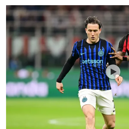
תל אביב
ליגה סינית
חיפה
ליגה ברזילאית
באר שבע
ליגות נוספות
תניה
דה