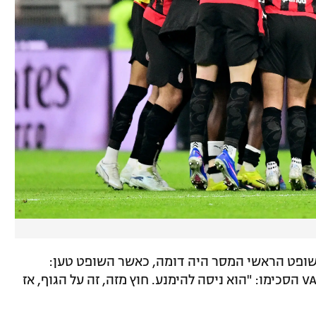
בהקלטה של השיחה בין צוות ה-VAR לשופט הראשי המסר היה דומה, כאשר השופט טען:
"כלום, כלום, כלום, הכל טבעי". בחדר ה-VAR הסכימו: "הוא ניסה להימנע. חוץ מזה, זה על הגוף, אז