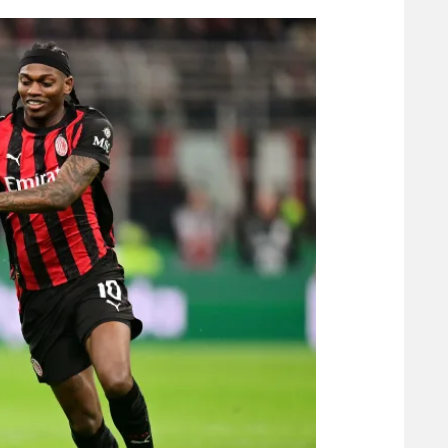
הפועל 
תקנון משתתפים וזוכים בפרסים
הפועל 
תקנון עבור פעילות אלקטרה
הפועל 
תקנון עבור פעילות ספורט 1 – "מרלן"
מכבי נ
טניס
בני יהו
גיימינג E-Sports
תנאי שימוש
מדיניות פרטיות
תקנון פעילות ספורט 1
רשיון להקרנה פומבית לבית עסק
הצטרפות לחבילת הערוצים
לוח דרושים – ג'ובנט
תגיות
המגזין