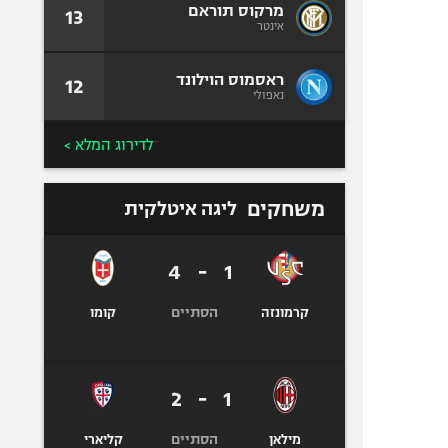
מרקוס תוראם
13
אינטר
ראסמוס הוילונד
12
נאפולי
לדירוג המלא >
משחקים
ליגה איטלקית
4
-
1
הסתיים
קרמונזה
קומו
2
-
1
הסתיים
מילאן
קליארי