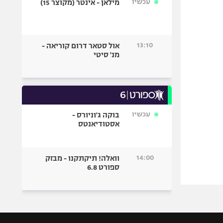
עכשיו
מילאן - אינטר (מקוצר 15)
13:10
אול סטאר דרום קוריאה -
מנ' סיטי
עכשיו
בוקה ג'וניורס -
אסטודיאנטס
14:00
וואלה! תיקתקנו - מבזק
ספורט 6.8