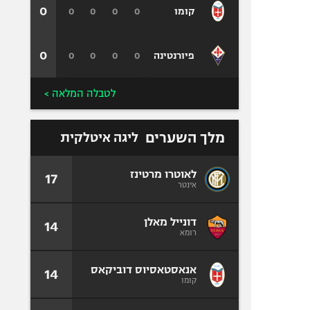
0
0
0
0
0
קומו
0
0
0
0
0
פיורנטינה
לטבלה המלאה >
מלך השערים
ליגה איטלקית
לאוטרו מרטינז
17
אינטר
דונייל מאלן
14
רומא
אנאסטאסיוס דוביקאס
14
קומו