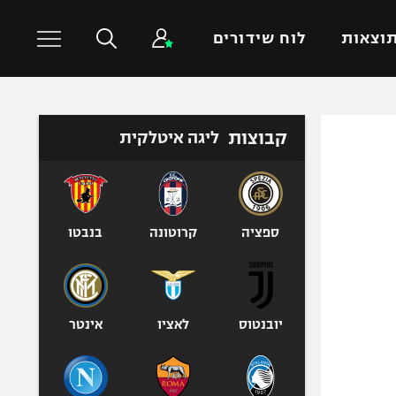
וצאות
לוח שידורים
כדורסל עולמי
ענפים נוספים
קבוצות
ליגה איטלקית
NBA
טניס
יורוליג
כדוריד
יורוקאפ
כדורעף
ספציה
קרוטונה
בנבטו
שחייה
ג'ודו
אגרוף
יובנטוס
לאציו
אינטר
ספורט אולימפי
UFC
היאבקות WWE