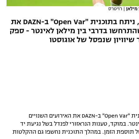
 מילאן
|
רויטרס
מאורו טונוליני, השופט לשעבר, ניתח בתוכנית "Open Var" ב-DAZN את
תרחשו בדרבי בין מילאן לאינטר - ספק
 שיוויון שנפסל של אוגוסטו
השופט לשעבר מאורו טונוליני ניתח בתוכנית "Open Var" ב-DAZN את האירועים השנויים
ר. במוקד, טענות הנראזורי לפנדל בשל נגיעת יד
ל תוספת הזמן. במהלך התוכנית נחשפו גם ההקלטות