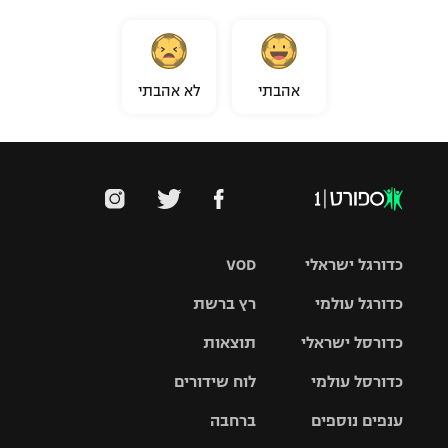
אהבתי
לא אהבתי
כדורגל ישראלי
VOD
כדורגל עולמי
רץ ברשת
ליגת העל
כדורסל ישראלי
תוצאות
ליגת
ליגה לאומית
האלופות
כדורסל עולמי
לוח שידורים
ליגת ווינר
סל
גביע הטוטו
ענפים נוספים
ברחבה
ליגה
NBA
אירופית