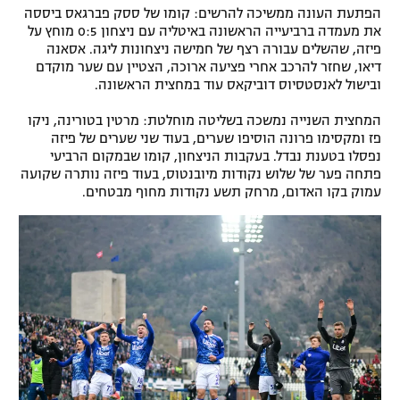
הפתעת העונה ממשיכה להרשים: קומו של ססק פברגאס ביססה
את מעמדה ברביעייה הראשונה באיטליה עם ניצחון 0:5 מוחץ על
פיזה, שהשלים עבורה רצף של חמישה ניצחונות ליגה. אסאנה
דיאו, שחזר להרכב אחרי פציעה ארוכה, הצטיין עם שער מוקדם
ובישול לאנסטסיוס דוביקאס עוד במחצית הראשונה.
המחצית השנייה נמשכה בשליטה מוחלטת: מרטין בטורינה, ניקו
פז ומקסימו פרונה הוסיפו שערים, בעוד שני שערים של פיזה
נפסלו בטענת נבדל. בעקבות הניצחון, קומו שבמקום הרביעי
פתחה פער של שלוש נקודות מיובנטוס, בעוד פיזה נותרה שקועה
עמוק בקו האדום, מרחק תשע נקודות מחוף מבטחים.