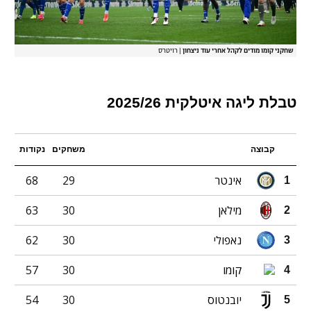
שחקני קומו מודים לקהל אחרי עוד ניצחון
|
רויטרס
טבלת ליגה איטלקית 2025/26
קבוצה
משחקים
נקודות
אינטר
29
68
1
מילאן
30
63
2
נאפולי
30
62
3
קומו
30
57
4
יובנטוס
30
54
5