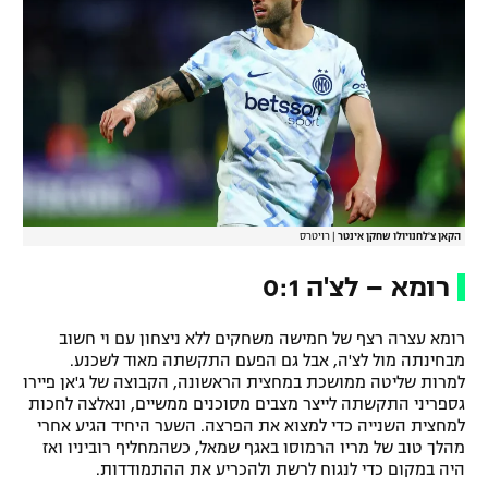
רשיון להקרנה פומבית לבית עסק
הצטרפות לחבילת הערוצים
לוח דרושים – ג'ובנט
תגיות
המגזין
הקאן צ'לחנויולו שחקן אינטר
|
רויטרס
רומא – לצ'ה 0:1
רומא עצרה רצף של חמישה משחקים ללא ניצחון עם וי חשוב
מבחינתה מול לצ'ה, אבל גם הפעם התקשתה מאוד לשכנע.
למרות שליטה ממושכת במחצית הראשונה, הקבוצה של ג'אן פיירו
גספריני התקשתה לייצר מצבים מסוכנים ממשיים, ונאלצה לחכות
למחצית השנייה כדי למצוא את הפרצה. השער היחיד הגיע אחרי
מהלך טוב של מריו הרמוסו באגף שמאל, כשהמחליף רוביניו ואז
היה במקום כדי לנגוח לרשת ולהכריע את ההתמודדות.