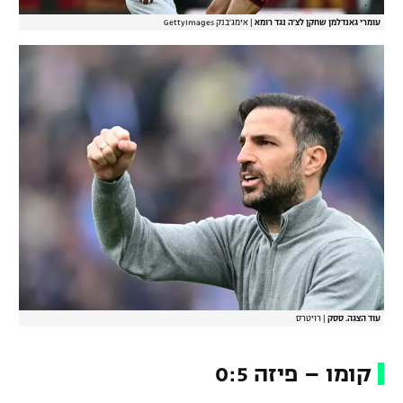
עומרי גאנדלמן שחקן לצ'ה נגד רומא
|
אימג'בנק GettyImages
עוד הצגה. ססק
|
רויטרס
קומו – פיזה 0:5