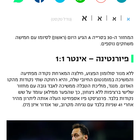
"מחצית בשכונה" – פודקאסט
אופניים
א
א
א
א
(גודל טקסט)
ספורט מוטורי
משתתפים וזוכים בפרסים
המחזור ה-30 בסרייה A הגיע היום (ראשון) לסיומו עם חמישה
כדורמים
משחקים נוספים.
תקנון משתתפים וזוכים בפרסים
טניס
פיורנטינה – אינטר 1:1
פוטבול אמריקאי NFL
תקנון עבור פעילות אלקטרה
גיימינג E-Sports
בייסבול MLB
ללא מנור סולומון הפצוע, חילצה המארחת נקודה מפתיעה
תקנון עבור פעילות ספורט 1 – "מרלן"
והמשיכה במומנטום החיובי שלה, והיא רחוקה שתי נקודות מהקו
האדום. מנגד, מוליכת הטבלה ממשיכה לאבד גובה עם מחזור
ספורט אתגרי ואקסטרים
שלישי ברציפות ללא ניצחון, כך שהפער ממילאן עומד על שש
תנאי שימוש
נקודות בלבד. פרנצ'סקו פיו אספוזיטו העלה אותה ליתרון מהיר
אומנויות לחימה
אחרי 41 שניות בלבד עם נגיחה מקרוב, שר אנדור איזן (77).
מדיניות פרטיות
גיימינג E-Sports
תקנון פעילות ספורט 1