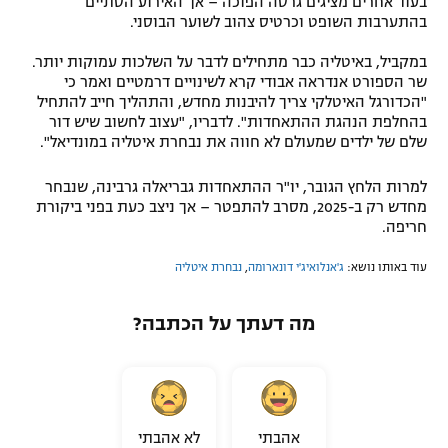
בעוד אחרים מציגים גרסה הפוכה – אך האירוע הסתיים
בהתערבות השופט וכרטיס צהוב לשוער הבוסני.
במקביל, באיטליה כבר מתחילים לדבר על השלכות עמוקות יותר.
שר הספורט אנדראה אבודי קרא לשינויים דרמטיים ואמר כי
"הכדורגל האיטלקי צריך להיבנות מחדש, והתהליך חייב להתחיל
בהחלפת הנהגת ההתאחדות". לדבריו, "עצוב לחשוב שיש דור
שלם של ילדים שמעולם לא חווה את נבחרת איטליה במונדיאל".
למרות הלחץ הגובר, יו"ר ההתאחדות גבריאלה גרבינה, שנבחר
מחדש רק ב-2025, מסרב להתפטר – אך ניצב כעת בפני ביקורת
חריפה.
עוד באותו נושא:
ג'אנלואיג'י דונארומה
,
נבחרת איטליה
מה דעתך על הכתבה?
אהבתי
לא אהבתי