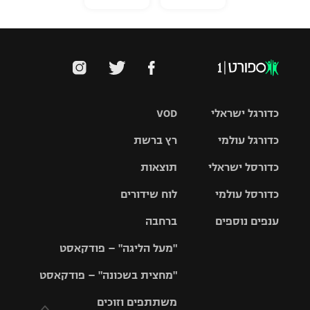
כדורגל ישראלי
VOD
כדורגל עולמי
רץ ברשת
ליגת העל
כדורסל ישראלי
תוצאות
ליגת
ליגה לאומית
האלופות
כדורסל עולמי
לוח שידורים
ליגת ווינר
סל
גביע הטוטו
ענפים נוספים
ברחבה
ליגה
NBA
אירופית
"מעל הליגה" – פודקאסט
ליגה לאומית
ליגיונרים
טניס
יורוליג
ליגה אנגלית
"מחצית בשכונה" – פודקאסט
כדורסל נשים
גביע המדינה
כדוריד
יורוקאפ
ליגה גרמנית
משתתפים וזוכים