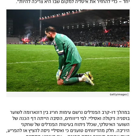
יחד – כדי להחזיר את איטליה למקום שבו היא צריכה להיות".
רשיון להקרנה פומבית לבית עסק
הצטרפות לחבילת הערוצים
לוח דרושים – ג'ובנט
תגיות
המגזין
GettyImages
|
במהלך דו-קרב הפנדלים נרשם עימות חריג בין דונארומה לשוער
בוסניה ניקולה ואסיליי. לפי דיווחים, הסיבה הייתה דף הכנה של
השוער האיטלקי, שכלל ניתוח בעיטות הפנדלים של שחקני
היריבה. חלק מהדיווחים טוענים כי ואסיליי ניסה להציץ או להפריע,