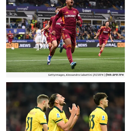
איזה סיום. מאלן
|
אימג'בנק GettyImages, Alessandro Sabattini