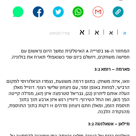
"מחצית בשכונה" – פודקאסט
אופניים
ספורט מוטורי
משתתפים וזוכים בפרסים
א
א
א
א
(גודל טקסט)
כדורמים
תקנון משתתפים וזוכים בפרסים
טניס
המחזור ה-36 בסרייה A האיטלקית נמשך היום (ראשון) עם
פוטבול אמריקאי NFL
חמישה משחקים, ויושלם ביום שני כשנאפולי תארח את בולוניה.
תקנון עבור פעילות אלקטרה
פארמה – רומא 3:2
גיימינג E-Sports
בייסבול MLB
תקנון עבור פעילות ספורט 1 – "מרלן"
וואו, איזה משחק: בתום דרמה משוגעת, נצמדו הג'אלורוסי למקום
ספורט אתגרי ואקסטרים
הרביעי, לפחות באופן זמני, עם ניצחון שלישי רצוף. דונייל מאלן
תנאי שימוש
העלה אותם ליתרון (22), גבריאל סטרפצה איזן (47), מנדלה קייטה
הפך (87), ואז החל הטירוף: דיוויין רנש איזן ארבע תוך בתוך
אומנויות לחימה
תוספת הזמן, ומאלן חתם ניצחון מדהים 11 דקות בתוך התוספת,
מדיניות פרטיות
מהנקודה הלבנה.
גיימינג E-Sports
מילאן – אטאלנטה 3:2
תקנון פעילות ספורט 1