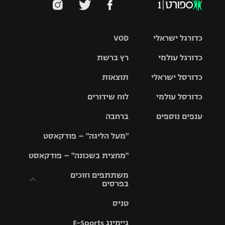
כדורגל ישראלי
VOD
כדורגל עולמי
רץ ברשת
ליגת העל
כדורסל ישראלי
תוצאות
ליגת
ליגה לאומית
האלופות
כדורסל עולמי
לוח שידורים
ליגת ווינר
סל
גביע הטוטו
ענפים נוספים
ברחבה
ליגה
NBA
אירופית
"מעל הליגה" – פודקאסט
ליגה לאומית
ליגיונרים
טניס
יורוליג
ליגה אנגלית
"מחצית בשכונה" – פודקאסט
כדורסל נשים
גביע המדינה
כדוריד
יורוקאפ
ליגה גרמנית
משתתפים וזוכים
בפרסים
מכבי תל
נבחרת
כדורעף
אביב
ישראל
ליגה
טניס
ספרדית
תקנון משתתפים
שחייה
הפועל חולון
מכבי חיפה
וזוכים בפרסים
גיימינג E-Sports