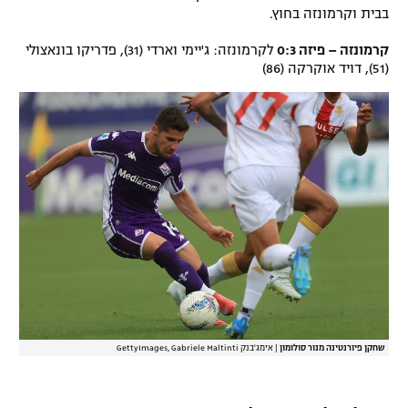
בבית וקרמונזה בחוץ.
קרמונזה – פיזה 0:3
לקרמונזה: ג'יימי וארדי (31), פדריקו בונאצולי
(51), דויד אוקרקה (86)
שחקן פיורנטינה מנור סולומון
|
אימג'בנק GettyImages, Gabriele Maltinti