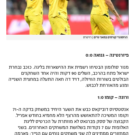
הרוסונרי קורסים במאני טיים
|
רויטרס
פיורנטינה – גנואה 0:0
מנור סולומון הבטיחו רשמית את ההישארות בליגה. כוכב נבחרת
ישראל פתח בהרכב, השלים 90 דקות והיה אחד השחקנים
הבולטים בשורות הוויולה, דויד דה חאה התעלה במחצית השנייה
ומנע מהאורחת לכבוש.
ורונה – קומו 1:0
אנסטסיוס דוביקאס כבש את השער היחיד במשחק בדקה ה-71
וקומו המשיכה להתאושש מהרצף הלא מחמיא בחודש אפריל.
הקבוצה של ססק פברגאס לא מוותרת על הכרטיס לליגת
האלופות עם 7 נקודות בשלושת המשחקים האחרונים. בשני
המחזורים ממתינים לה שני משחקים נוחים עם הנייר: פארמה