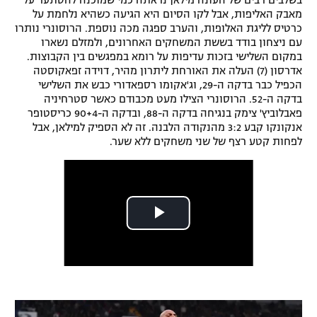
בשלבים רבים של העונה מילאן נראתה כמי שמוכנה להסתער על
מאבק האליפות, אבל לקו הסיום היא הגיעה כשהיא נלחמת על
רשיון להקרנה פומבית לבית עסק
כרטיס לליגת האלופות, והערב ספגה מכה נוספת. הרוסונרי נותרו
עם ניצחון בודד בששת המשחקים האחרונים, ולמזלם נשארו
הצטרפות לחבילת הערוצים
במקום השלישי בזכות עדיפות על רומא במפגשים בין הקבוצות.
אדרסון (7) העלה את האורחת ליתרון מהיר, דוידה זפאקוסטה
הכפיל כבר בדקה ה-29, וג'אקומו רספאדורי כבש את השלישי
לוח דרושים – ג'ובנט
בדקה ה-52. הרוסונרי הצילו מעט מכבודם כאשר סטרחיניה
פאבלוביץ' צימק בנגיחה בדקה ה-88, ובדקה ה-90+4 כריסטופר
תגיות
אנקונקו קבע 3:2 מהנקודה הלבנה. זה לא הספיק למילאן, אבל
לפחות קטע רצף של שני משחקים ללא שער.
המגזין