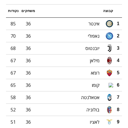
קבוצה
משחקים
נקודות
אינטר
36
85
1
נאפולי
36
70
2
יובנטוס
36
68
3
מילאן
36
67
4
רומא
36
67
5
קומו
36
65
6
אטאלנטה
36
58
7
בולוניה
36
52
8
לאציו
36
51
9