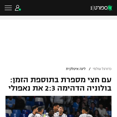
כדורגל ישראלי
ליגת העל
כדורגל עולמי
/
כדורגל עולמי
ליגה איטלקית
ליגה לאומית
עם חצי מספרת בתוספת הזמן:
ליגת האלופות
כדורסל ישראלי
גביע הטוטו
בולוניה הדהימה 2:3 את נאפולי
ליגה אירופית
ליגת ווינר סל
ליגיונרים
כדורסל עולמי
ליגה אנגלית
ליגה לאומית
גביע המדינה
NBA
ליגה גרמנית
ענפים נוספים