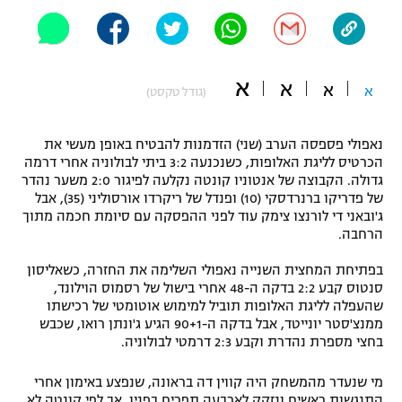
"מחצית בשכונה" – פודקאסט
אופניים
ספורט מוטורי
א
משתתפים וזוכים בפרסים
א
א
א
(גודל טקסט)
כדורמים
תקנון משתתפים וזוכים בפרסים
טניס
נאפולי פספסה הערב (שני) הזדמנות להבטיח באופן מעשי את
הכרטיס לליגת האלופות, כשנכנעה 3:2 ביתי לבולוניה אחרי דרמה
פוטבול אמריקאי NFL
תקנון עבור פעילות אלקטרה
גדולה. הקבוצה של אנטוניו קונטה נקלעה לפיגור 2:0 משער נהדר
של פדריקו ברנרדסקי (10) ופנדל של ריקרדו אורסוליני (35), אבל
גיימינג E-Sports
בייסבול MLB
ג'ובאני די לורנצו צימק עוד לפני ההפסקה עם סיומת חכמה מתוך
תקנון עבור פעילות ספורט 1 – "מרלן"
הרחבה.
ספורט אתגרי ואקסטרים
תנאי שימוש
בפתיחת המחצית השנייה נאפולי השלימה את החזרה, כשאליסון
סנטוס קבע 2:2 בדקה ה-48 אחרי בישול של רסמוס הוילונד,
אומנויות לחימה
שהעפלה לליגת האלופות תוביל למימוש אוטומטי של רכישתו
ממנצ'סטר יונייטד, אבל בדקה ה-90+1 הגיע ג'ונתן רואו, שכבש
מדיניות פרטיות
גיימינג E-Sports
בחצי מספרת נהדרת וקבע 2:3 דרמטי לבולוניה.
תקנון פעילות ספורט 1
מי שנעדר מהמשחק היה קווין דה בראונה, שנפצע באימון אחרי
התנגשות ראשים ונזקק לארבעה תפרים בפניו, אך לפי קונטה לא