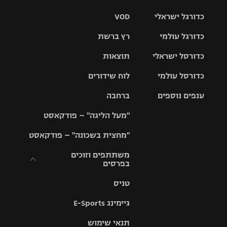
כדורגל ישראלי
VOD
כדורגל עולמי
רץ ברשת
ליגת העל
כדורסל ישראלי
תוצאות
ליגת
ליגה לאומית
האלופות
כדורסל עולמי
לוח שידורים
ליגת ווינר
סל
גביע הטוטו
ענפים נוספים
ברחבה
ליגה
NBA
אירופית
"מעל הליגה" – פודקאסט
ליגה לאומית
ליגיונרים
טניס
יורוליג
ליגה אנגלית
"מחצית בשכונה" – פודקאסט
כדורסל נשים
גביע המדינה
כדוריד
יורוקאפ
ליגה גרמנית
משתתפים וזוכים
בפרסים
מכבי תל
נבחרת
כדורעף
אביב
ישראל
ליגה
טניס
ספרדית
תקנון משתתפים
שחייה
הפועל חולון
מכבי חיפה
וזוכים בפרסים
גיימינג E-Sports
ליגה
איטלקית
ג'ודו
הפועל
בית"ר
תנאי שימוש
תקנון עבור פעילות