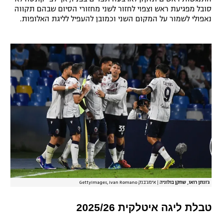
סובל מפגיעת ראש וצפוי לחזור לשני מחזורי הסיום שבהם תקווה
רשיון להקרנה פומבית לבית עסק
נאפולי לשמור על המקום השני וכמובן להעפיל לליגת האלופות.
הצטרפות לחבילת הערוצים
לוח דרושים – ג'ובנט
תגיות
המגזין
ג'ונתן רואו, שחקן בולוניה
|
אימג'בנק GettyImages, Ivan Romano
טבלת ליגה איטלקית 2025/26