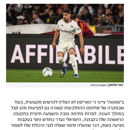
רשיון להקרנה פומבית לבית עסק
הצטרפות לחבילת הערוצים
לוח דרושים – ג'ובנט
תגיות
המגזין
מנור סולומון
|
GettyImages
ב"גאזטה" ציינו כי האריסון לא הצליח להרשים מקצועית, בעוד
שבמקרה של סולומון ההתלבטות קשורה גם לפציעות מהן סבל
במהלך העונה. למרות פתיחה טובה והשפעה חיובית בתקופה
הראשונה שלו בקבוצה, הישראלי נעדר כחודש וחצי בעקבות
פציעה בשוק, דבר שהעלה סימני שאלה לגבי היכולת שלו לשמור