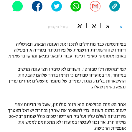
"מחצית בשכונה" – פודקאסט
אופניים
א
א
א
ספורט מוטורי
א
משתתפים וזוכים בפרסים
(גודל טקסט)
כדורמים
בפיורנטינה כבר מתחילים לתכנן את העונה הבאה, ובאיטליה
תקנון משתתפים וזוכים בפרסים
טניס
דיווחו שההישארות הרשמית של פיורנטינה בסרייה A הפעילה
פוטבול אמריקאי NFL
באופן אוטומטי סעיפי רכישה עבור ג'ובאני פביאן ומרקו ברשאניני.
תקנון עבור פעילות אלקטרה
גיימינג E-Sports
בייסבול MLB
לפי "גאזטה דלו ספורט", השניים לא סיפקו חצי עונה מרשים
תקנון עבור פעילות ספורט 1 – "מרלן"
במיוחד, אך במועדון סבורים כי תרמו בדרך שלהם להבטחת
ההישארות בליגה. מנגד, עתידם של מספר מושאלים אחרים עדיין
ספורט אתגרי ואקסטרים
נמצא בסימן שאלה.
תנאי שימוש
אומנויות לחימה
אחד השמות הבולטים הוא מנור סולומון, שעל פי הדיווח צפוי
מדיניות פרטיות
לעזוב בתום העונה. כדי להשאיר את שחקן נבחרת ישראל תצטרך
גיימינג E-Sports
פיורנטינה לשלם עליו ועל ג'ק האריסון סכום כולל שמתקרב ל-20
מיליון יורו, אך נכון לעכשיו במועדון לא מתכוונים לממש את
תקנון פעילות ספורט 1
אופציית הרכישה.