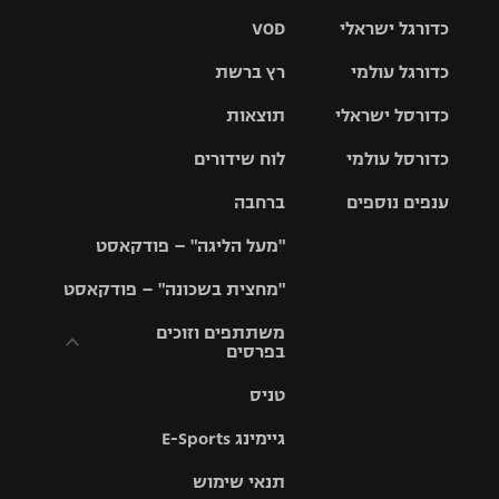
כדורגל ישראלי
VOD
כדורגל עולמי
רץ ברשת
ליגת העל
כדורסל ישראלי
תוצאות
ליגת
ליגה לאומית
האלופות
כדורסל עולמי
לוח שידורים
ליגת ווינר
סל
גביע הטוטו
ענפים נוספים
ברחבה
ליגה
NBA
אירופית
"מעל הליגה" – פודקאסט
ליגה לאומית
ליגיונרים
טניס
יורוליג
ליגה אנגלית
"מחצית בשכונה" – פודקאסט
כדורסל נשים
גביע המדינה
כדוריד
יורוקאפ
ליגה גרמנית
משתתפים וזוכים
בפרסים
מכבי תל
נבחרת
כדורעף
אביב
ישראל
ליגה
טניס
ספרדית
תקנון משתתפים
שחייה
הפועל חולון
מכבי חיפה
וזוכים בפרסים
גיימינג E-Sports
ליגה
איטלקית
ג'ודו
הפועל
בית"ר
תנאי שימוש
תקנון עבור פעילות