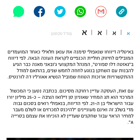
"מחצית בשכונה" – פודקאסט
אופניים
ספורט מוטורי
משתתפים וזוכים בפרסים
א
א
א
א
(גודל טקסט)
כדורמים
תקנון משתתפים וזוכים בפרסים
טניס
באיטליה דיווחו שנאפולי סימנה את ענאן חלאילי כאחד המועמדים
פוטבול אמריקאי NFL
המובילים לחיזוק חוליית הכנפיים לקראת העונה הבאה. לפי דיווח
תקנון עבור פעילות אלקטרה
ב"גאזטה דלו ספורט", המנהל המקצועי ג'ובאני מאנה כבר הגיע
להבנות עם השחקן בנוגע לחוזה לחמש שנים, בהתאם למודל
גיימינג E-Sports
בייסבול MLB
ההתקשרויות ארוכות הטווח שמוביל הנשיא אאורליו דה לורנטיס.
תקנון עבור פעילות ספורט 1 – "מרלן"
ספורט אתגרי ואקסטרים
עם זאת, העסקה עדיין רחוקה מסיכום. בכתבה נטען כי המכשול
תנאי שימוש
המרכזי הוא תג המחיר שאוניון סן ז'ילואז הציבה – כ-25 מיליון יורו
אומנויות לחימה
עבור הישראלי בן ה-21. לפי הדיווח, בנאפולי רואים בסכום גבוה
מדי בשלב זה ואינם מעוניינים "להיכנס למכרזים או לשלם מעבר
מדיניות פרטיות
למחיר הראוי עבור שחקנים שעדיין לא הוכיחו את עצמם בסרייה
גיימינג E-Sports
A".
תקנון פעילות ספורט 1