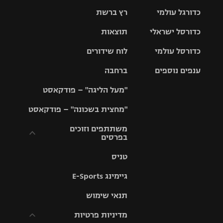
כדורגל עולמי
רץ ברשת
ליגת העל
כדורסל ישראלי
תוצאות
ליגת
ליגה לאומית
האלופות
כדורסל עולמי
לוח שידורים
ליגת ווינר
סל
גביע הטוטו
ענפים נוספים
ברחבה
ליגה
NBA
אירופית
"מעל הליגה" – פודקאסט
ליגה לאומית
ליגיונרים
טניס
יורוליג
ליגה אנגלית
"מחצית בשכונה" – פודקאסט
כדורסל נשים
גביע המדינה
כדוריד
יורוקאפ
ליגה גרמנית
משתתפים וזוכים
בפרסים
מכבי תל
נבחרת
כדורעף
אביב
ישראל
ליגה
טניס
ספרדית
תקנון משתתפים
שחייה
הפועל חולון
מכבי חיפה
וזוכים בפרסים
גיימינג E-Sports
ליגה
איטלקית
ג'ודו
הפועל
בית"ר
תנאי שימוש
תקנון עבור פעילות
ירושלים
ירושלים
אלקטרה
מדיניות פרטיות
ליגה
אגרוף