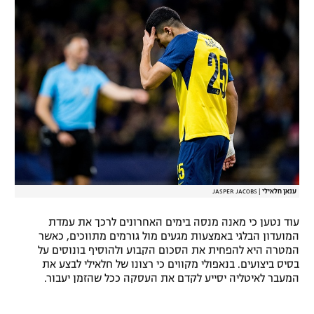
רשיון להקרנה פומבית לבית עסק
הצטרפות לחבילת הערוצים
לוח דרושים – ג'ובנט
תגיות
המגזין
ענאן חלאילי
|
JASPER JACOBS
עוד נטען כי מאנה מנסה בימים האחרונים לרכך את עמדת
המועדון הבלגי באמצעות מגעים מול גורמים מתווכים, כאשר
המטרה היא להפחית את הסכום הקבוע ולהוסיף בונוסים על
בסיס ביצועים. בנאפולי מקווים כי רצונו של חלאילי לבצע את
המעבר לאיטליה יסייע לקדם את העסקה ככל שהזמן יעבור.