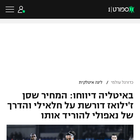
כדורגל ישראלי
ליגת העל
כדורגל עולמי
/
כדורגל עולמי
ליגה איטלקית
ליגה לאומית
באיטליה דיווחו: המחיר שסן
ליגת האלופות
כדורסל ישראלי
גביע הטוטו
ז'ילואז דורשת על חלאילי והדרך
ליגה אירופית
של נאפולי להוריד אותו
ליגת ווינר סל
ליגיונרים
כדורסל עולמי
ליגה אנגלית
ליגה לאומית
גביע המדינה
NBA
ליגה גרמנית
ענפים נוספים