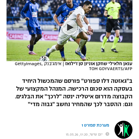
כדורסל נשים
נבחרת ישראל
יורוליג
ליגה ספרדית
טניס
VOD
מכבי תל אביב
מכבי חיפה
יורוקאפ
ליגה איטלקית
כדוריד
הפועל חולון
בית"ר ירושלים
רץ ברשת
ליגה צרפתית
כדורעף
הפועל ירושלים
מכבי תל אביב
ליגה הולנדית
שחייה
תוצאות
ענאן חלאילי שחקן אוניון סן ז'ילואז
|
אימג'בנק GettyImages,
דני אבדיה
הפועל תל אביב
TOM GOYVAERTS/AFP
ליגה טורקית
ג'ודו
ב"גאזטה דלו ספורט" פורסם שהמכשול היחיד
הפועל חיפה
לוח שידורים
בעסקה הוא סכום הרכישה. המנהל המקצועי של
ליגה סינית
אגרוף
הקבוצה מדרום איטליה ינסה "לרכך" את הבלגים.
הפועל באר שבע
ליגה ברזילאית
וגם: ההסבר לכך שהמחיר נחשב "גבוה מדי"
ברחבה
ספורט אולימפי
מכבי נתניה
ליגות נוספות
UFC
מערכת ספורט 1
"מעל הליגה" – פודקאסט
בני יהודה
יום שישי, 17:20, 15.05.26
היאבקות WWE