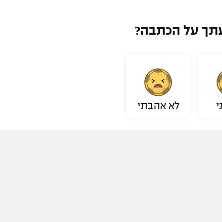
תך על הכתבה?
י
לא אהבתי