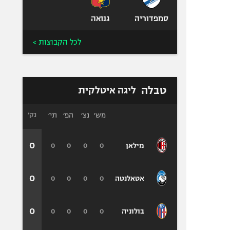
סמפדוריה
גנואה
לכל הקבוצות >
טבלה
ליגה איטלקית
מש׳
נצ׳
הפ׳
תי׳
נק׳
0
0
0
0
0
מילאן
0
0
0
0
0
אטאלנטה
0
0
0
0
0
בולוניה