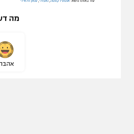
עוד באותו נושא:
אנטוניו קונטה
,
נאפולי
,
ענאן חלאילי
מה דע
אהבת