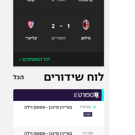
קרמונזה
קומו
2
-
1
הסתיים
מילאן
קליארי
לכל המשחקים >
לוח שידורים
הכל
עכשיו
באיירן מינכן - אסטון וילה
ישיר
17:00
באיירן מינכן - אסטון וילה