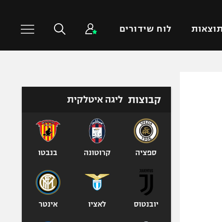
וצאות
לוח שידורים
כדורסל עולמי
ענפים נוספים
קבוצות
ליגה איטלקית
NBA
טניס
יורוליג
כדוריד
יורוקאפ
כדורעף
שחייה
ספציה
קרוטונה
בנבטו
ג'ודו
אגרוף
ספורט אולימפי
יובנטוס
לאציו
אינטר
UFC