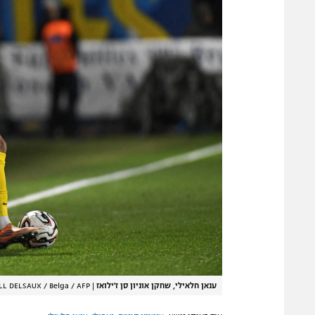
ענאן חלאילי, שחקן אוניון סן ז'ילואז
|
LL DELSAUX / Belga / AFP