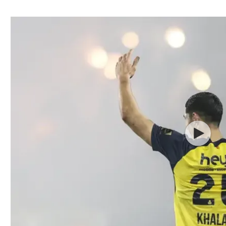
ל אביב
ליגה טורקית
תל אביב
ליגה סינית
חיפה
ליגה ברזילאית
באר שבע
ליגות נוספות
תניה
דה