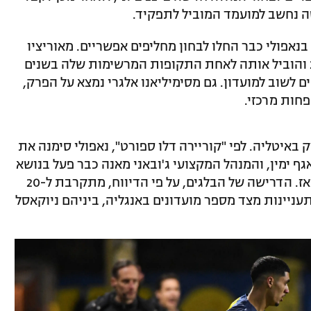
ה נחשב למועמד המוביל לתפקיד.
נאפולי כבר החלו לבחון מחליפים אפשריים. מאוריציו
סארי, שאימן את הקבוצה בין 2015 ל-2018 והוביל אותה לאחת התקופות המרשימות שלה בשנים
לשוב למועדון. גם מסימיליאנו אלגרי נמצא על הפרק,
פחות מרכזי.
באיטליה. לפי "קוריירה דלו ספורט", נאפולי סימנה את
ף ימין, והמנהל המקצועי ג'ובאני מאנה כבר פעל בנושא
מול סביבתו של השחקן ומול אוניון סן ז'ילואז. הדרישה של הבלגים, על פי הדיווח, מתקרבת ל-20
התעניינות מצד מספר מועדונים באנגליה, ביניהם ניוקאסל