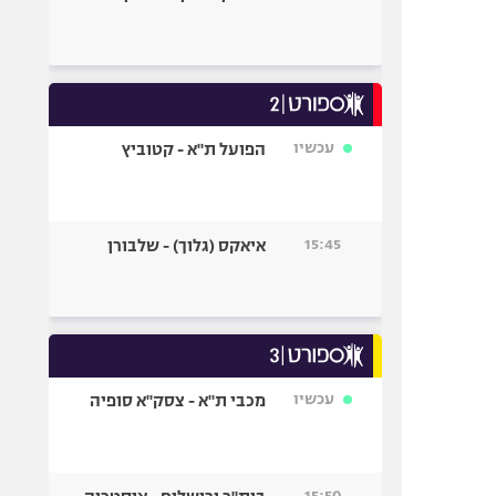
עכשיו
הפועל ת"א - קטוביץ
15:45
איאקס (גלוך) - שלבורן
עכשיו
מכבי ת"א - צסק"א סופיה
15:50