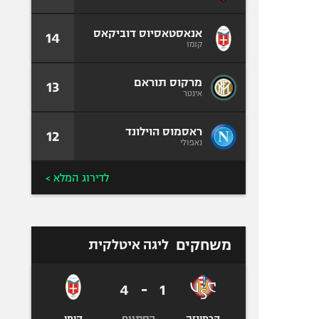
אנאסטאסיוס דוביקאס
14
קומו
מרקוס תוראם
13
אינטר
ראסמוס הוילונד
12
נאפולי
לדירוג המלא >
משחקים
ליגה איטלקית
4
-
1
הסתיים