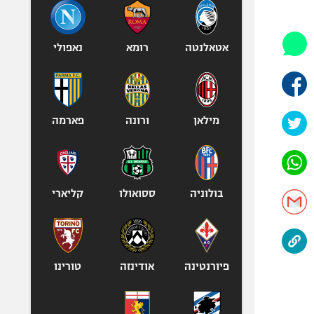
היאבקות WWE
אופניים
ספורט מוטורי
אטאלנטה
רומא
נאפולי
כדורמים
פוטבול אמריקאי NFL
בייסבול MLB
מילאן
ורונה
פארמה
ספורט אתגרי
ואקסטרים
אומנויות לחימה
גיימינג E-Sports
בולוניה
ססואולו
קליארי
פיורנטינה
אודינזה
טורינו