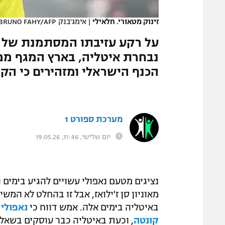
המגזין
זינוק מטאורי. חלאילי
|
אימג'בנק GettyImages, BRUNO FAHY/AFP
על רקע עזיבתו המסתמנת של א
נבחרת איטליה, בארץ המגף ממ
הכנף הישראלי ומזהירים כי הק
מערכת ספורט 1
יום שלישי, 11:46, 19.05.26
נציגים מטעם נאפולי עשויים להגיע בימים
מאוניון סן ז'ילואז, אבל זו בהחלט לא ה
באיטליה בימים אלה. אמש דווח כי
נאפולי 
קונטה
, וכעת באיטליה כבר עוסקים בשאלה