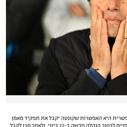
אפשרית היא האפשרות שקונטה יקבל את תפקיד מאמן
נבחרת איטליה. בהתאחדות האיטלקית צפויים לבחור הנהלה חדשה ב-22 ביוני, ולאחר מכן לקבל