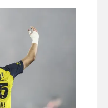
משתתפים וזוכים בפרסים
מכבי ת
הפועל 
תקנון משתתפים וזוכים בפרסים
הפועל 
תקנון עבור פעילות אלקטרה
הפועל 
תקנון עבור פעילות ספורט 1 – "מרלן"
מכבי נ
טניס
בני יהו
גיימינג E-Sports
תנאי שימוש
מדיניות פרטיות
תקנון פעילות ספורט 1
רשיון להקרנה פומבית לבית עסק
הצטרפות לחבילת הערוצים
לוח דרושים – ג'ובנט
תגיות