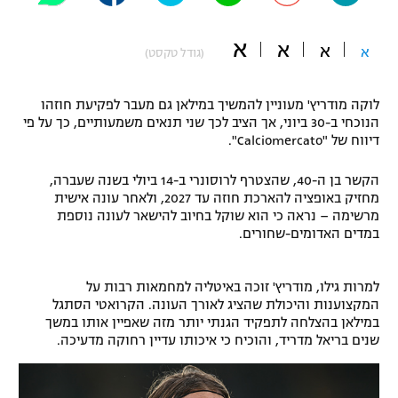
"מחצית בשכונה" – פודקאסט
אופניים
א
א
א
א
(גודל טקסט)
ספורט מוטורי
משתתפים וזוכים בפרסים
לוקה מודריץ' מעוניין להמשיך במילאן גם מעבר לפקיעת חוזהו
כדורמים
הנוכחי ב-30 ביוני, אך הציב לכך שני תנאים משמעותיים, כך על פי
תקנון משתתפים וזוכים בפרסים
דיווח של "Calciomercato".
טניס
פוטבול אמריקאי NFL
תקנון עבור פעילות אלקטרה
הקשר בן ה-40, שהצטרף לרוסונרי ב-14 ביולי בשנה שעברה,
מחזיק באופציה להארכת חוזה עד 2027, ולאחר עונה אישית
גיימינג E-Sports
בייסבול MLB
מרשימה – נראה כי הוא שוקל בחיוב להישאר לעונה נוספת
תקנון עבור פעילות ספורט 1 – "מרלן"
במדים האדומים-שחורים.
ספורט אתגרי ואקסטרים
תנאי שימוש
למרות גילו, מודריץ' זוכה באיטליה למחמאות רבות על
אומנויות לחימה
המקצוענות והיכולת שהציג לאורך העונה. הקרואטי הסתגל
במילאן בהצלחה לתפקיד הגנתי יותר מזה שאפיין אותו במשך
מדיניות פרטיות
גיימינג E-Sports
שנים בריאל מדריד, והוכיח כי איכותו עדיין רחוקה מדעיכה.
תקנון פעילות ספורט 1