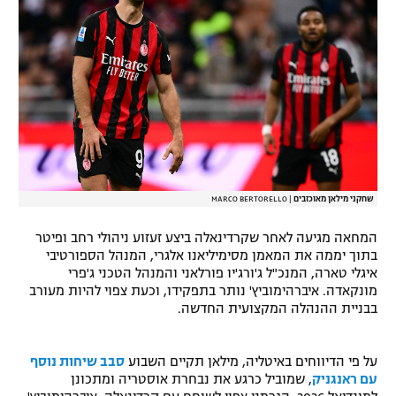
רשיון להקרנה פומבית לבית עסק
הצטרפות לחבילת הערוצים
לוח דרושים – ג'ובנט
תגיות
המגזין
שחקני מילאן מאוכזבים
|
MARCO BERTORELLO
המחאה מגיעה לאחר שקרדינאלה ביצע זעזוע ניהולי רחב ופיטר
בתוך יממה את המאמן מסימיליאנו אלגרי, המנהל הספורטיבי
איגלי טארה, המנכ"ל ג'ורג'יו פורלאני והמנהל הטכני ג'פרי
מונקאדה. איברהימוביץ' נותר בתפקידו, וכעת צפוי להיות מעורב
בבניית ההנהלה המקצועית החדשה.
על פי הדיווחים באיטליה, מילאן תקיים השבוע
סבב שיחות נוסף
עם ראנגניק
, שמוביל כרגע את נבחרת אוסטריה ומתכונן