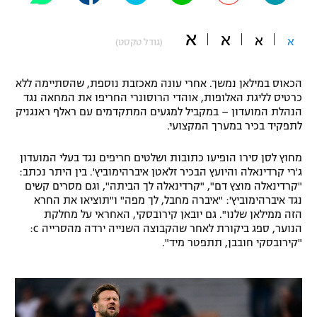
"מחצית בשכונה" – פודקאסט
אופניים
א
א
א
א
(גודל טקסט)
ספורט מוטורי
משתתפים וזוכים בפרסים
הכאוס במילאן נמשך. אחרי עונה מאכזבת נוספת, שהסתיימה ללא
כדורמים
כרטיס לליגת האלופות, אוהדי הרוסונרי החריפו את המחאה נגד
תקנון משתתפים וזוכים בפרסים
הנהלת המועדון – במקביל למגעים המתקדמים עם ראלף ראנגניק
טניס
לתפקיד בכיר במערך המקצועי.
פוטבול אמריקאי NFL
תקנון עבור פעילות אלקטרה
מחוץ לסן סירו הופיעו כתובות ושלטים חריפים נגד בעלי המועדון
גיימינג E-Sports
בייסבול MLB
ג'רי קרדינאלה והיועץ הבכיר זלאטן איברהימוביץ'. בין היתר נכתב:
תקנון עבור פעילות ספורט 1 – "מרלן"
"קרדינאלה מוצץ דם", "קרדינאלה לך הביתה", וגם מסרים קשים
ספורט אתגרי ואקסטרים
נגד איברהימוביץ': "איברה מחבל, לך מפה" ו"תוציאו את החרא
תנאי שימוש
הזה ממילאן שלנו". גם יובאן קירובסקי, האחראי על מחלקת
הנוער, ספג ביקורת לאחר שהקבוצה השנייה ירדה מהסרייה C:
אומנויות לחימה
"קירובסקי חובבן, תתפטר מיד".
מדיניות פרטיות
גיימינג E-Sports
תקנון פעילות ספורט 1