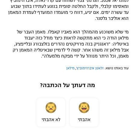
למונדיאל 2026. הגרמני צפוי לשוחח עם קרדינאלה, איברהימוביץ'
ומאסימו קלבלי, ולקבל החלטה סופית בנוגע לעתידו בתוך שבוע
עד עשרה ימים. אם יגיע, דווח כי מועמדו המועדף לעמדת המאמן
הוא אוליבר גלסנר.
מי שלא משוכנע מהמהלך הוא פאביו קאפלו. מאמן העבר של
מילאן הודה כי הוא מתקשה לראות כיצד מודל כזה יעבוד
באיטליה: "ראנגניק בנה פרויקטים נהדרים בזלצבורג ובלייפציג,
אבל מילאן זה משהו אחר. קשה לי לדמיין שבאיטליה המאמן רק
מאמן, וכל היתר מנוהל על ידי מפקח מלמעלה".
עוד באותו נושא:
זלאטן איברהימוביץ'
,
מילאן
מה דעתך על הכתבה?
אהבתי
לא אהבתי