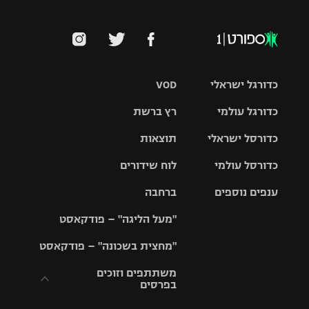
כדורגל ישראלי
VOD
כדורגל עולמי
רץ ברשת
ליגת העל
כדורסל ישראלי
תוצאות
ליגת
ליגה לאומית
האלופות
כדורסל עולמי
לוח שידורים
ליגת ווינר
סל
גביע הטוטו
ענפים נוספים
ברחבה
ליגה
NBA
אירופית
"מעל הליגה" – פודקאסט
ליגה לאומית
ליגיונרים
טניס
יורוליג
ליגה אנגלית
"מחצית בשכונה" – פודקאסט
כדורסל נשים
גביע המדינה
כדוריד
יורוקאפ
ליגה גרמנית
משתתפים וזוכים
בפרסים
מכבי תל
נבחרת
כדורעף
אביב
ישראל
ליגה