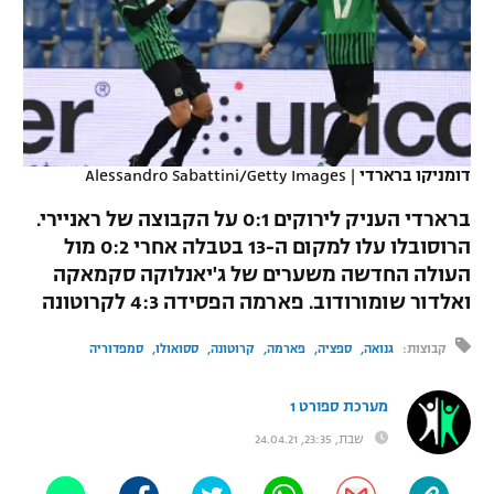
כדורסל נשים
נבחרת ישראל
יורוליג
ליגה ספרדית
טניס
VOD
מכבי תל אביב
מכבי חיפה
יורוקאפ
ליגה איטלקית
כדוריד
הפועל חולון
בית"ר ירושלים
רץ ברשת
ליגה צרפתית
כדורעף
דומניקו ברארדי
|
Alessandro Sabattini/Getty Images
הפועל ירושלים
מכבי תל אביב
ליגה הולנדית
ברארדי העניק לירוקים 0:1 על הקבוצה של ראניירי.
שחייה
תוצאות
דני אבדיה
הפועל תל אביב
הרוסובלו עלו למקום ה-13 בטבלה אחרי 0:2 מול
ליגה טורקית
העולה החדשה משערים של ג'יאנלוקה סקמאקה
ג'ודו
הפועל חיפה
לוח שידורים
ואלדור שומורודוב. פארמה הפסידה 4:3 לקרוטונה
ליגה סינית
אגרוף
הפועל באר שבע
קבוצות:
גנואה
ספציה
פארמה
קרוטונה
ססואולו
סמפדוריה
ליגה ברזילאית
ברחבה
ספורט אולימפי
מכבי נתניה
מערכת ספורט 1
ליגות נוספות
UFC
שבת, 23:35, 24.04.21
"מעל הליגה" – פודקאסט
בני יהודה
היאבקות WWE