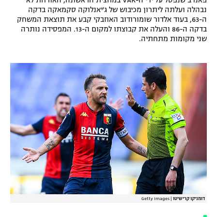
פאנדב שנפסל על ידי ה-VAR במחצית הראשונה, האורחת לא
נבהלה ועלתה ליתרון מכיבוש של ג'יאנלוקה סקמאקה בדקה
ה-63, בעוד אלדור שומורודוב האוזבקי קבע את תוצאת המשחק
בדקה ה-86 והעלה את קבוצתו למקום ה-13. המפסידה נותרה
שני מקומות מתחתיה.
דומניקו קרישיטו
|
Getty Images