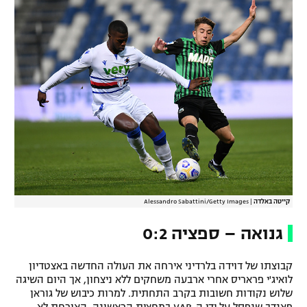
רשיון להקרנה פומבית לבית עסק
הצטרפות לחבילת הערוצים
לוח דרושים – ג'ובנט
תגיות
המגזין
קייטה באלדה
|
Alessandro Sabattini/Getty Images
גנואה – ספציה 0:2
קבוצתו של דוידה בלרדיני אירחה את העולה החדשה באצטדיון
לואיג'י פראריס אחרי ארבעה משחקים ללא ניצחון, אך היום השיגה
שלוש נקודות חשובות בקרב התחתית. למרות כיבוש של גוראן