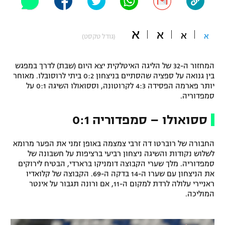
"מחצית בשכונה" – פודקאסט
אופניים
א
א
א
א
(גודל טקסט)
ספורט מוטורי
משתתפים וזוכים בפרסים
המחזור ה-32 של הליגה האיטלקית יצא היום (שבת) לדרך במפגש
כדורמים
בין גנואה על ספציה שהסתיים בניצחון 0:2 ביתי לרוסובלו. מאוחר
תקנון משתתפים וזוכים בפרסים
טניס
יותר פארמה הפסידה 4:3 לקרוטונה, וססואולו השיגה 0:1 על
פוטבול אמריקאי NFL
סמפדוריה.
תקנון עבור פעילות אלקטרה
גיימינג E-Sports
בייסבול MLB
ססואולו – סמפדוריה 0:1
תקנון עבור פעילות ספורט 1 – "מרלן"
ספורט אתגרי ואקסטרים
החבורה של רוברטו דה זרבי צמצמה באופן זמני את הפער מרומא
תנאי שימוש
לשלוש נקודות והשיגה ניצחון רביעי ברציפות על חשבונה של
סמפדוריה. מלך שערי הקבוצה דומניקו ברארדי, הבטיח לירוקים
אומנויות לחימה
את הניצחון עם שערו ה-14 בדקה ה-69. הקבוצה של קלואדיו
מדיניות פרטיות
ראניירי עלולה לרדת למקום ה-11, אם ורונה תגבור על אינטר
גיימינג E-Sports
המוליכה.
תקנון פעילות ספורט 1