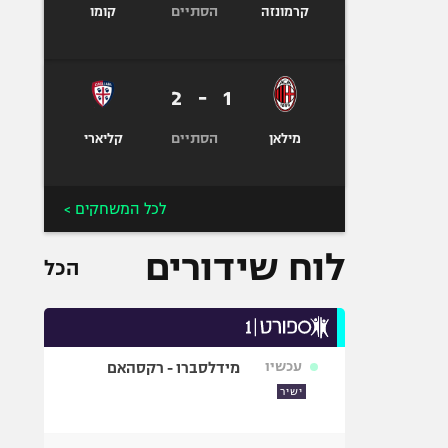
הסתיים
קרמונזה
קומו
2
-
1
הסתיים
מילאן
קליארי
לכל המשחקים >
לוח שידורים
הכל
עכשיו
מידלסברו - רקסהאם
ישיר