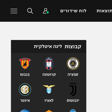
וצאות
לוח שידורים
כדורסל עולמי
ענפים נוספים
קבוצות
ליגה איטלקית
NBA
טניס
יורוליג
כדוריד
יורוקאפ
כדורעף
שחייה
ספציה
קרוטונה
בנבטו
ג'ודו
אגרוף
ספורט אולימפי
יובנטוס
לאציו
אינטר
UFC
היאבקות WWE