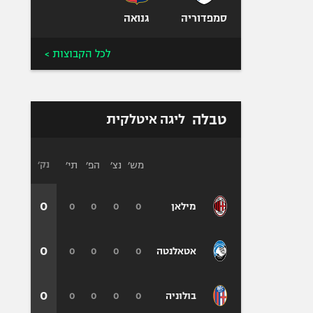
סמפדוריה
גנואה
לכל הקבוצות >
טבלה
ליגה איטלקית
מש׳
נצ׳
הפ׳
תי׳
נק׳
0
0
0
0
0
מילאן
0
0
0
0
0
אטאלנטה
0
0
0
0
0
בולוניה