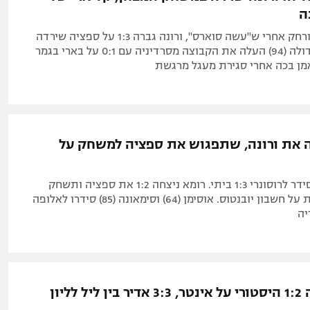
ה
פראוני כבש והורחק אחרי ש"עשה סוארס", ורונה גברה 1:3 על ספציה שירדה
לסרייה B. לפאדולה (94) העלה את הקבוצה מסרדיניה עם 0:1 על בארי בגמר
מן בכה אחרי סגירת מעגל מרגשת
ה את ורונה, שתפגוש את ספציה למשחק על
צמד של לאאו סידר לרוסונרי 1:3 ביתי. רומא ניצחה 1:2 את ספציה ותשחק
בליגה האירופית על חשבון יובנטוס. אוסימן (64) וסימאונה (85) סידרו לאלופה
לליון