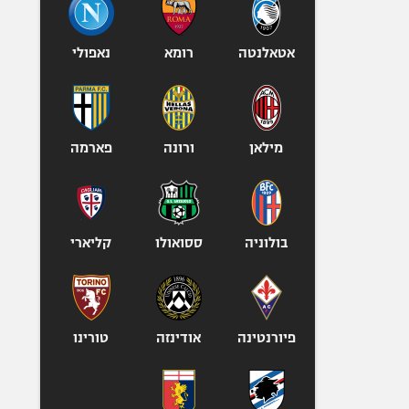
אופניים
ספורט מוטורי
אטאלנטה
רומא
נאפולי
כדורמים
פוטבול אמריקאי NFL
בייסבול MLB
מילאן
ורונה
פארמה
ספורט אתגרי
ואקסטרים
אומנויות לחימה
גיימינג E-Sports
בולוניה
ססואולו
קליארי
פיורנטינה
אודינזה
טורינו