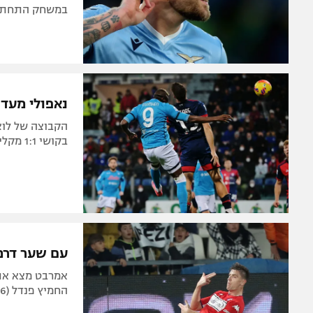
במשחק התחתית 
נאפולי מעד
הקבוצה של לוצ
בקושי 1:1 מקליארי מהתחתית ונותרה במקום השלישי באיטליה
עם שער דרמטי: פיו
החמיץ פנדל (16) וגם כבש (42). מאיורקה ניצחה 2:3 את בילבאו