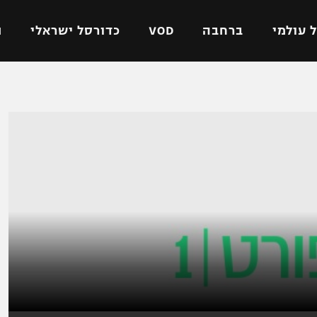
 עולמי
ברחבה
VOD
כדורסל ישראלי
ת
ל ישראלי
כדורגל עולמי
כדורסל ישראלי
על
ליגת האלופות
ליגת ווינר סל
אומית
ליגה אירופית
ליגה לאומית
וטו
ליגה אנגלית
כדורסל נשים
ים
ליגה גרמנית
מכבי תל אביב
מדינה
ליגה ספרדית
הפועל חולון
ישראל
ליגה איטלקית
הפועל ירושלים
יפה
ליגה צרפתית
דני אבדיה
רושלים
ליגה הולנדית
ל אביב
ליגה טורקית