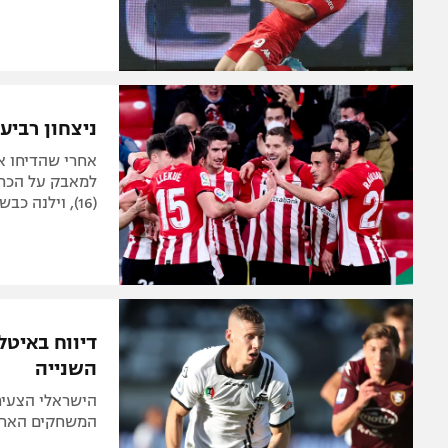
ניצחון רביעי ברציפות: 1:2 
אחרי שהדיחו א
(16), וילנה כבש למפסידה (3). באיטליה: 2:2 בין סלרניטנה לספציה
דיווח באיטל
השנייה
הישראלי הצעיר
המשחקים האחרו