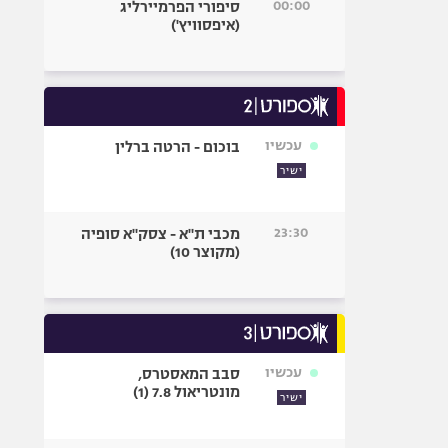
00:00
סיפורי הפרמיירליג
(איפסוויץ')
עכשיו
בוכום - הרטה ברלין
ישיר
23:30
מכבי ת"א - צסק"א סופיה
(מקוצר 10)
עכשיו
סבב המאסטרס,
מונטריאול 7.8 (1)
ישיר