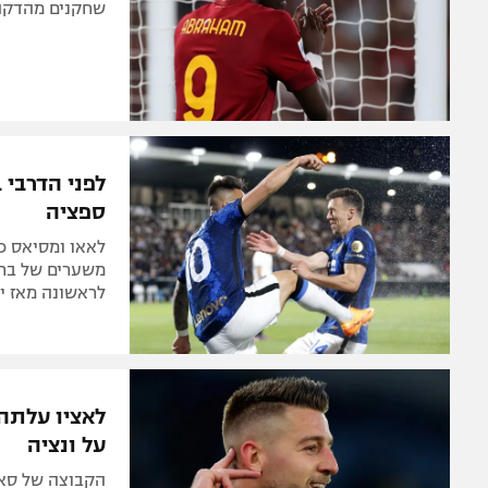
שחקנים מהדקה ה-32. סלרניטנה ואמפולי נ
ספציה
משערים של ברוז
לראשונה מאז ינ
על ונציה