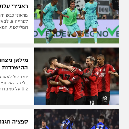
ראניירי עלת
הפלייאוף, המא
מילאן ניצח
ההישרדות
0:2 על סמפדוריה
ספציה חגגה 1:2 היסטורי על אינטר, 3:3 אדיר בין ליל 