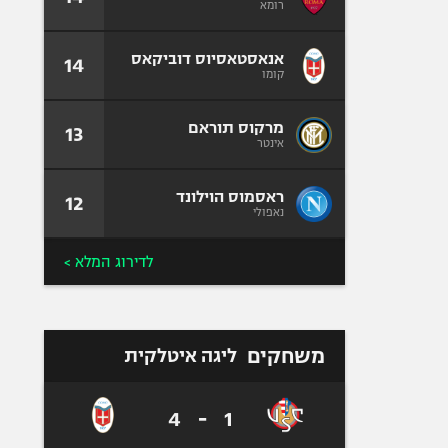
רומא
אנאסטאסיוס דוביקאס
14
קומו
מרקוס תוראם
13
אינטר
ראסמוס הוילונד
12
נאפולי
לדירוג המלא >
משחקים
ליגה איטלקית
4
-
1