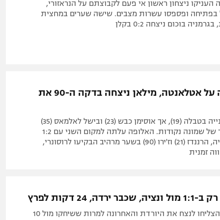
ה העניקו ניצחון ראשון אי פעם לקבוצתם על הנראזורי,
 בפתיחה ופספסו עשרות מצבים. שישה שערים במחצית
מניה בוכום ניצחה 0:2 בקלן
נאפולי גברה על אטלאנטה, מילאן ניצחה בדקה ה-90 את
לוקמן כבש לשנייה בטבלה (19), אך אוסימן כבש (23) ובישל לאלמאס (35)
שקבע 1:2 ופער של שמונה נקודות. האלופה עלתה למקום השני עם 1:2
דרמטי על ספציה, הרננדז (21) וז'ירו (90) בשער מרהיב הבקיעו לרוסונרי,
ירדה, 24 דקות לפרץ
הג'אלורוסי לא הצליחו לנצח את היורדת והאחרונה למרות ששיחקו מול 10