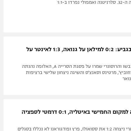
פרדו ב-1:1
לפני הדרבי בגביע: 0:2 למילאן על גנואה, 1:3 לאינטר על
לאאו ומסיאס כבשו והרוסונרי שמרו על פסגת הסרייה A, האלופה נהנתה
וביץ', מרטינס וסאנצ'ס והשיגה ניצחון שלישי ברציפות
ואר
לאציו עלתה למקום החמישי באיטליה, 0:1 דרמטי לספציה
הקבוצה של סארי ניצחה 1:2 את ססואולו, פרץ ופודגוראנו לא נכללו בסגלים