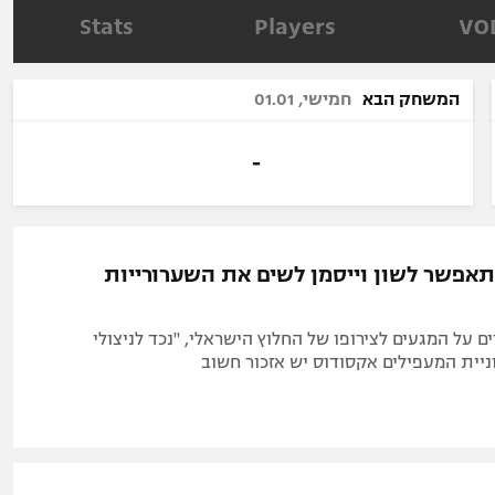
תל אביב
ליגה סינית
Stats
Players
VO
חיפה
ליגה ברזילאית
באר שבע
ליגות נוספות
המשחק הבא
חמישי, 01.01
תניה
דה
-
אפשר לשון וייסמן לשים את השערורייות
 על המגעים לצירופו של החלוץ הישראלי, "נכד לניצולי
ניית המעפילים אקסודוס יש אזכור חשוב