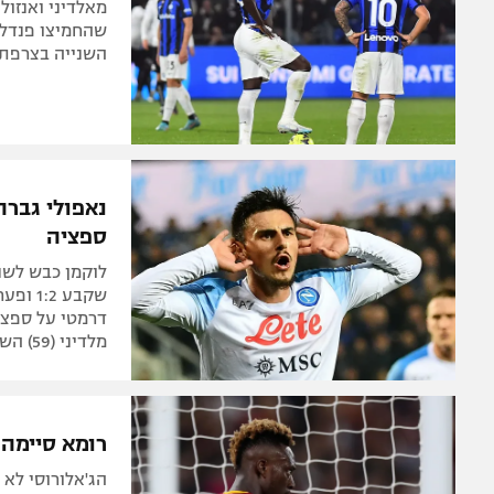
מאלדיני ואנזול
שהחמיצו פנדל
השנייה בצרפת, בגר
ספציה
מלדיני (59) השווה זמנית
רומא סיימה רק ב-1:1 מול ונציה, שכבר 