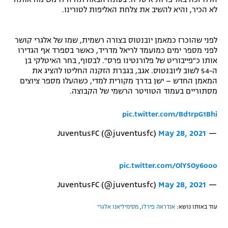
לא הכיר, והיא להשיב את צלחת האליפות לטורינו.
רשיון להקרנה פומבית לבית עסק
הצטרפות לחבילת הערוצים
לפני שהוכרז כמאמן יובנטוס בצורה רשמית, שמו של אלגרי קושר
לפני מספר ימים כמועמד לריאל מדריד, כאשר בספרד אף הגדירו
אותו כ"פייבוריט של פלורנטינו פרס". לבסוף, בחר האיטלקי בן
לוח דרושים – ג'ובנט
ה-54 לשוב ליובנטוס. אגב, בגברת הזקנה החליטו להציג את
המאמן החדש – ישן בדרך מקורית למדי, כשהעלו מספר ציוצים
תגיות
מסתוריים בעמוד הטוויטר הרשמי של הקבוצה.
המגזין
pic.twitter.com/Bd1rpG1Bhi
May 28, 2021
— JuventusFC (@juventusfc)
pic.twitter.com/OlYSOy6ooo
May 28, 2021
— JuventusFC (@juventusfc)
עוד באותו נושא:
אנדראה פירלו
,
מסימיליאנו אלגרי