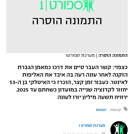
כדורסל נשים
נבחרת ישראל
יורוליג
ליגה ספרדית
טניס
VOD
מכבי תל אביב
מכבי חיפה
יורוקאפ
ליגה איטלקית
כדוריד
הפועל חולון
בית"ר ירושלים
רץ ברשת
ליגה צרפתית
כדורעף
הפועל ירושלים
מכבי תל אביב
התמונה הוסרה
|
מערכת ספורט1
ליגה הולנדית
שחייה
תוצאות
דני אבדיה
הפועל תל אביב
כצפוי: קשר העבר סיים את דרכו כמאמן הגברת
ליגה טורקית
הזקנה לאחר עונה רעה בה איבד את האליפות
ג'ודו
הפועל חיפה
לוח שידורים
לאינטר. כעבור זמן קצר, הוכרז כי האיטלקי בן ה-53
ליגה סינית
אגרוף
יחזור לקדנציה שנייה במועדון כשחתם עד 2025.
הפועל באר שבע
ירוויח תשעה מיליון יורו לעונה
ליגה ברזילאית
ברחבה
ספורט אולימפי
מכבי נתניה
קבוצות:
יובנטוס
ליגות נוספות
UFC
"מעל הליגה" – פודקאסט
בני יהודה
מערכת ספורט 1
היאבקות WWE