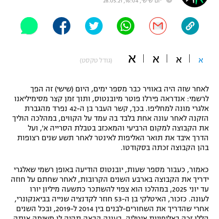
יום שישי, 16:04, 28.05.21
"מחצית בשכונה" – פודקאסט
אופניים
ספורט מוטורי
משתתפים וזוכים בפרסים
א
א
א
א
(גודל טקסט)
כדורמים
תקנון משתתפים וזוכים בפרסים
טניס
לאחר שזה היה באוויר כבר מספר ימים, היום (שישי) זה הפך
פוטבול אמריקאי NFL
תקנון עבור פעילות אלקטרה
לרשמי: אנדראה פירלו פוטר מיובנטוס, ותוך זמן קצר מסימיליאנו
אלגרי מונה למחליפו. בכך, קשר העבר בן ה-42 נפרד מהגברת
גיימינג E-Sports
בייסבול MLB
הזקנה לאחר עונה אחת בלבד בה עמד על הקווים, במהלכה הוליך
תקנון עבור פעילות ספורט 1 – "מרלן"
את הקבוצה למקום הרביעי והמאכזב בטבלת הסרייה א', ועל
ספורט אתגרי ואקסטרים
הדרך איבד את תואר האליפות לאינטר לאחר תשע שנים רצופות
תנאי שימוש
בהן הקבוצה זכתה בסקודטו.
אומנויות לחימה
כאמור, כעבור מספר שעות, יובנטוס הודיעה באופן רשמי שאלגרי
מדיניות פרטיות
ידריך את הקבוצה בארבע השנים הקרובות, לאחר שחתם על חוזה
גיימינג E-Sports
עד יוני 2025, במהלכו הוא צפוי להשתכר כתשעה מיליון יורו
לעונה. כזכור, האיטלקי בן ה-53 חוזר לקדנציה שנייה בביאנקונרי,
תקנון פעילות ספורט 1
אחרי שהדריך את השחורים-לבנים בין 2014 ל-2019, ובכל השנים
הללו זכה באליפויות איטליה. בעונה הבאה תהיה לו משימה אותה