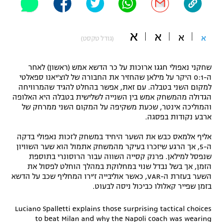
"מחצית בשכונה" – פודקאסט
אופניים
א
א
א
א
(גודל טקסט)
ספורט מוטורי
משתתפים וזוכים בפרסים
שחקני נאפולי חגגו ארוכות על כר הדשא אמש (ראשון) לאחר
כדורמים
תקנון משתתפים וזוכים בפרסים
ה-0:1 היקר על מילאן שהחזיר את החבורה של לוצ'יאנו ספאלטי
טניס
למקום השני בטבלה. עם זאת, אפשר בהחלט להגיד שהמרוויחה
פוטבול אמריקאי NFL
הגדולה מהמשחק אמש בין השנייה לשלישית בטבלה היא האלופה
תקנון עבור פעילות אלקטרה
והמוליכה אינטר, שכעת משקיפה על המקום השני ממרחק של
גיימינג E-Sports
בייסבול MLB
ארבע נקודות בפסגה.
תקנון עבור פעילות ספורט 1 – "מרלן"
אליף אלמאס כבש את השער היחיד במשחק לזכות נאפולי בדקה
ספורט אתגרי ואקסטרים
ה-5, אך הרגע שיזכרו בעיקר מהמשחק אתמול הוא שער השוויון
תנאי שימוש
שנפסל למילאן. פרנק קסייה השווה עבור הרוסונרי בתוספת
אומנויות לחימה
הזמן, אך בשל נבדל שנוי במחלוקת במהלך הוחלט לפסול את
השער בעזרת ה-VAR, כאשר אוליבייה ז'ירו המחליף שכב על הדשא
מדיניות פרטיות
בזמן שפייר קאלולו כביכול ניסה לבעוט.
גיימינג E-Sports
Luciano Spalletti explains those surprising tactical choices
תקנון פעילות ספורט 1
to beat Milan and why the Napoli coach was wearing