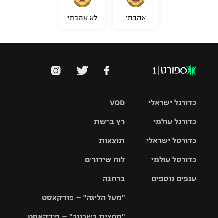
אהבתי
לא אהבתי
כדורגל ישראלי
VOD
כדורגל עולמי
רץ ברשת
ליגת העל
כדורסל ישראלי
תוצאות
ליגת
ליגה לאומית
האלופות
כדורסל עולמי
לוח שידורים
ליגת ווינר
סל
גביע הטוטו
ענפים נוספים
ברחבה
ליגה
NBA
אירופית
"מעל הליגה" – פודקאסט
ליגה לאומית
ליגיונרים
טניס
יורוליג
ליגה אנגלית
"מחצית בשכונה" – פודקאסט