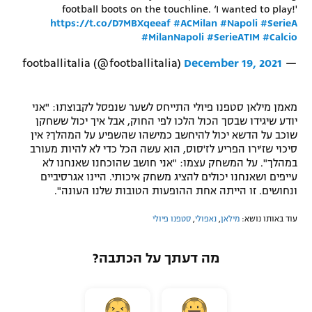
football boots on the touchline. ‘I wanted to play!'
רשיון להקרנה פומבית לבית עסק
https://t.co/D7MBXqeeaf
#ACMilan
#Napoli
#SerieA
#MilanNapoli
#SerieATIM
#Calcio
הצטרפות לחבילת הערוצים
December 19, 2021
— footballitalia (@footballitalia)
לוח דרושים – ג'ובנט
מאמן מילאן סטפנו פיולי התייחס לשער שנפסל לקבוצתו: "אני
תגיות
יודע שיגידו שבסך הכול הלכו לפי החוק, אבל איך יכול ששחקן
שוכב על הדשא יכול להיחשב כמישהו שהשפיע על המהלך? אין
סיכוי שז'ירו הפריע לז'סוס, הוא עשה הכל כדי לא להיות מעורב
המגזין
במהלך". על המשחק עצמו: "אני חושב שהוכחנו שאנחנו לא
עייפים ושאנחנו יכולים להציג משחק איכותי. היינו אגרסיביים
ונחושים. זו הייתה אחת ההופעות הטובות שלנו העונה".
עוד באותו נושא:
מילאן
,
נאפולי
,
סטפנו פיולי
מה דעתך על הכתבה?