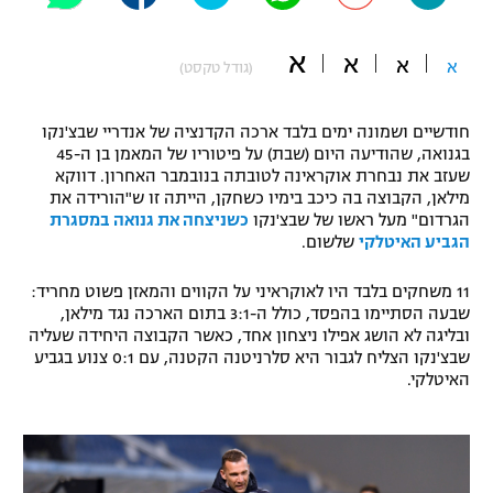
"מחצית בשכונה" – פודקאסט
אופניים
א
א
א
א
(גודל טקסט)
ספורט מוטורי
משתתפים וזוכים בפרסים
חודשיים ושמונה ימים בלבד ארכה הקדנציה של אנדריי שבצ'נקו
כדורמים
בגנואה, שהודיעה היום (שבת) על פיטוריו של המאמן בן ה-45
תקנון משתתפים וזוכים בפרסים
שעזב את נבחרת אוקראינה לטובתה בנובמבר האחרון. דווקא
טניס
מילאן, הקבוצה בה כיכב בימיו כשחקן, הייתה זו ש"הורידה את
פוטבול אמריקאי NFL
הגרדום" מעל ראשו של שבצ'נקו
כשניצחה את גנואה במסגרת
תקנון עבור פעילות אלקטרה
הגביע האיטלקי
שלשום.
גיימינג E-Sports
בייסבול MLB
תקנון עבור פעילות ספורט 1 – "מרלן"
11 משחקים בלבד היו לאוקראיני על הקווים והמאזן פשוט מחריד:
ספורט אתגרי ואקסטרים
שבעה הסתיימו בהפסד, כולל ה-3:1 בתום הארכה נגד מילאן,
תנאי שימוש
ובליגה לא הושג אפילו ניצחון אחד, כאשר הקבוצה היחידה שעליה
שבצ'נקו הצליח לגבור היא סלרניטנה הקטנה, עם 0:1 צנוע בגביע
אומנויות לחימה
האיטלקי.
מדיניות פרטיות
גיימינג E-Sports
תקנון פעילות ספורט 1