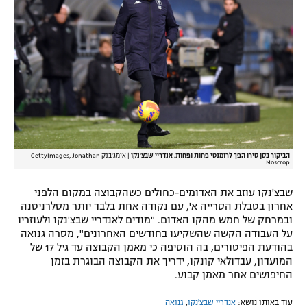
רשיון להקרנה פומבית לבית עסק
הצטרפות לחבילת הערוצים
לוח דרושים – ג'ובנט
תגיות
המגזין
הביקור בסן סירו הפך לרומנטי פחות ופחות. אנדריי שבצ'נקו
|
אימג'בנק GettyImages, Jonathan
Moscrop
שבצ'נקו עוזב את האדומים-כחולים כשהקבוצה במקום הלפני
אחרון בטבלת הסרייה א', עם נקודה אחת בלבד יותר מסלרניטנה
ובמרחק של חמש מהקו האדום. "מודים לאנדריי שבצ'נקו ולעוזריו
על העבודה הקשה שהשקיעו בחודשים האחרונים", מסרה גנואה
בהודעת הפיטורים, בה הוסיפה כי מאמן הקבוצה עד גיל 17 של
המועדון, עבדולאי קונקו, ידריך את הקבוצה הבוגרת בזמן
החיפושים אחר מאמן קבוע.
עוד באותו נושא:
אנדריי שבצ'נקו
,
גנואה