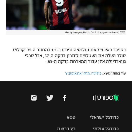
רשיון להקרנה פומבית לבית עסק
הצטרפות לחבילת הערוצים
צמד
|
GettyImages, Mario Carlini / Iguana Press
לוח דרושים – ג'ובנט
תגיות
בספרד ראיו וייקאנו ו-ולנסיה נפרדו ב-1:1 במחזור ה-31. קרלוס
סולר העלה את העטלפים ליתרון בדקה ה-57, אבל סרג'י
גווארדיולה איזן עבור המארחת בדקה ה-83.
המגזין
עוד באותו נושא:
בולוניה
,
מרקו ארנאוטוביץ'
כדורגל ישראלי
VOD
כדורגל עולמי
רץ ברשת