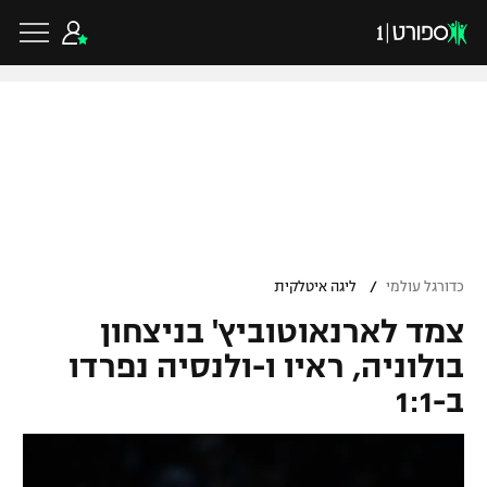
כדורגל ישראלי
ליגת העל
כדורגל עולמי
/
כדורגל עולמי
ליגה איטלקית
ליגה לאומית
צמד לארנאוטוביץ' בניצחון
ליגת האלופות
כדורסל ישראלי
גביע הטוטו
בולוניה, ראיו ו-ולנסיה נפרדו
ליגה אירופית
ב-1:1
ליגת ווינר סל
ליגיונרים
כדורסל עולמי
ליגה אנגלית
ליגה לאומית
גביע המדינה
NBA
ליגה גרמנית
ענפים נוספים