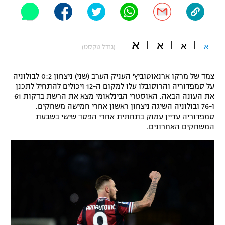
"מחצית בשכונה" – פודקאסט
אופניים
א
א
ספורט מוטורי
א
א
משתתפים וזוכים בפרסים
(גודל טקסט)
כדורמים
צמד של מרקו ארנאוטוביץ' העניק הערב (שני) ניצחון 0:2 לבולוניה
תקנון משתתפים וזוכים בפרסים
טניס
על סמפדוריה והרוסובלו עלו למקום ה-12 ויכולים להתחיל לתכנן
פוטבול אמריקאי NFL
את העונה הבאה. האוסטרי הבינלאומי מצא את הרשת בדקות 61
תקנון עבור פעילות אלקטרה
ו-76 ובולוניה השיגה ניצחון ראשון אחרי חמישה משחקים.
גיימינג E-Sports
סמפדוריה עדיין עמוק בתחתית אחרי הפסד שישי בשבעת
בייסבול MLB
תקנון עבור פעילות ספורט 1 – "מרלן"
המשחקים האחרונים.
ספורט אתגרי ואקסטרים
תנאי שימוש
אומנויות לחימה
מדיניות פרטיות
גיימינג E-Sports
תקנון פעילות ספורט 1