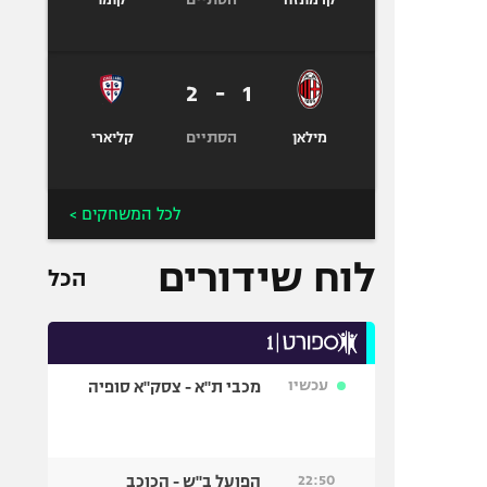
קרמונזה
קומו
2
-
1
הסתיים
מילאן
קליארי
לכל המשחקים >
לוח שידורים
הכל
עכשיו
מכבי ת"א - צסק"א סופיה
22:50
הפועל ב"ש - הכוכב