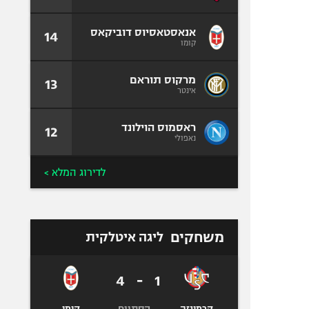
אנאסטאסיוס דוביקאס
14
קומו
מרקוס תוראם
13
אינטר
ראסמוס הוילונד
12
נאפולי
לדירוג המלא >
משחקים
ליגה איטלקית
4
-
1
הסתיים