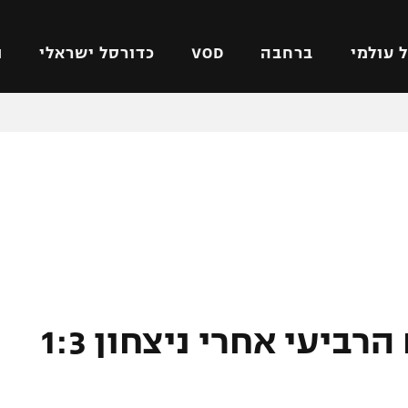
 עולמי
ברחבה
VOD
כדורסל ישראלי
ת
ל ישראלי
כדורגל עולמי
כדורסל ישראלי
על
ליגת האלופות
ליגת ווינר סל
אומית
ליגה אירופית
ליגה לאומית
וטו
ליגה אנגלית
כדורסל נשים
ים
ליגה גרמנית
מכבי תל אביב
מדינה
ליגה ספרדית
הפועל חולון
ישראל
ליגה איטלקית
הפועל ירושלים
רומא עלתה למקום הרביעי אחרי ניצחון 1:3
יפה
ליגה צרפתית
דני אבדיה
רושלים
ליגה הולנדית