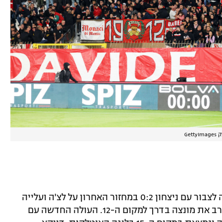
Getty
בולוניה המשיכה בכושר הטוב שהיא החלה לצבור עם ניצחון 0:2 במחזור האחרון על לצ'ה ועלייה
לשלב הבא בגביע האיטלקי, וניצחה גם הערב את מונצה בדרך למקום ה-12. העולה החדשה עם