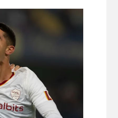
משתתפים וזוכים בפרסים
מכבי ת
הפועל 
תקנון משתתפים וזוכים בפרסים
הפועל 
תקנון עבור פעילות אלקטרה
הפועל 
תקנון עבור פעילות ספורט 1 – "מרלן"
מכבי נ
טניס
בני יהו
גיימינג E-Sports
תנאי שימוש
מדיניות פרטיות
תקנון פעילות ספורט 1
רשיון להקרנה פומבית לבית עסק
הצטרפות לחבילת הערוצים
לוח דרושים – ג'ובנט
תגיות