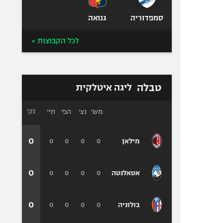
סמפדוריה
גנואה
לכל הקבוצות >
טבלה
ליגה איטלקית
מש׳
נצ׳
הפ׳
תי׳
נק׳
0
0
0
0
0
מילאן
0
0
0
0
0
אטאלנטה
0
0
0
0
0
בולוניה