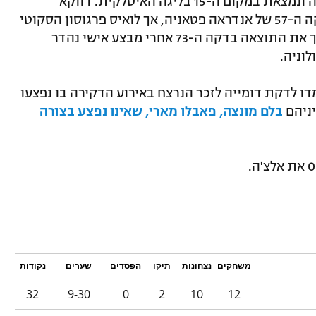
הפסד שלישי ברציפות המשיכה לאבד גובה ונמצאת במקום ה-15 בליגה האיטלקית. דווקא
המארחת עלתה ליתרון מפנדל מוצלח בדקה ה-57 של אנדראה פטאניה, אך לואיס פרגוסון הסקוטי
השווה בדקה ה-60 וריקרדו אורסוליני הפך את התוצאה בדקה ה-73 אחרי מבצע אישי נהדר
וניה.
 לדקת דומייה לזכר הנרצח באירוע הדקירה בו נפצעו
יניהם
בלם מונצה, פאבלו מארי, שאינו נפצע בצורה
משחקים
נצחונות
תיקו
הפסדים
שערים
נקודות
32
9-30
0
2
10
12