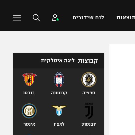
וצאות
לוח שידורים
כדורסל עולמי
ענפים נוספים
קבוצות
ליגה איטלקית
NBA
טניס
יורוליג
כדוריד
יורוקאפ
כדורעף
שחייה
ספציה
קרוטונה
בנבטו
ג'ודו
אגרוף
ספורט אולימפי
יובנטוס
לאציו
אינטר
UFC