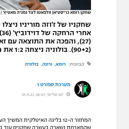
המגזין
שחקן רומא כריסטיאן וולפאטו לצד נמניה מאטיץ'
|
שחקניו של ז'וזה מוריניו ניצל
א
(90+2). בולוניה ניצחה 1:2 את מונצה
קבוצות:
רומא
ורונה
בולוניה
מערכת ספורט 1
יום שלישי, 18:07, 01.11.22
המחזור ה-12 בליגה האיטלקית המשיך הערב (שני) עם ניצחון 1:3 דרמטי של
שהמארחת נשארה בעשרה שחקנים עוד במ