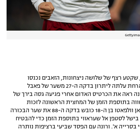
ור הקודם, שקטע רצף של שלושה ניצחונות, הזאבים נכנסו
לרביעייה הראשונה עם חשוב בורונה. המארחת עלתה ליתרון בדקה ה-27 משער של פאבל
ונה ראה את הכרטיס האדום אחרי פגיעה גסה בירך של
השווה בתוספת הזמן של המחצית הראשונה לזכות
הקבוצה מבירת איטליה, וראה את כרסיטיאן וולפאטו בן ה-18 כובש בדקה ה-88 את שער הבכורה
 בישל לסטפן אל שעראווי בתוספת הזמן כדי להבטיח
בסרייה א'. ורונה עם הפסד שביעי ברציפות נותרה