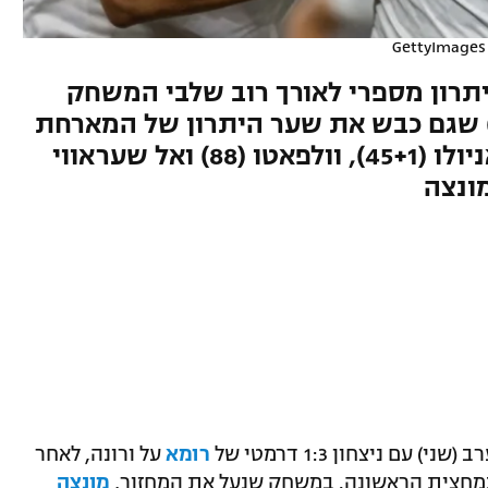
GettyImages
ו יתרון מספרי לאורך רוב שלבי המשחק
חרי הרחקה של דוידוביץ' (36) שגם כבש את שער היתרון של המארחת
(27), והפכה את התוצאה עם זאניולו (45+1), וולפאטו (88) ואל שעראווי
רומא
על ורונה, לאחר
חצית הראשונה. במשחק שנעל את המחזור,
מונצה