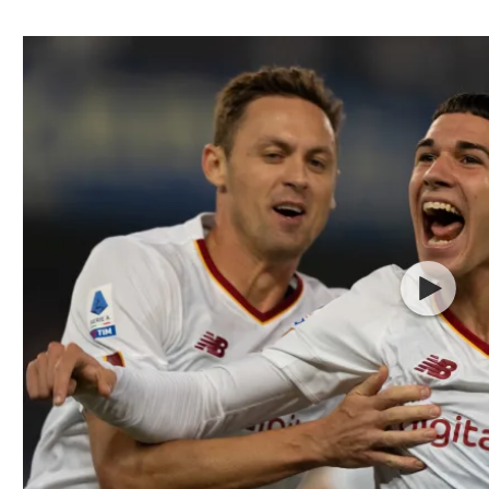
ל אביב
ליגה טורקית
תל אביב
ליגה סינית
חיפה
ליגה ברזילאית
באר שבע
ליגות נוספות
תניה
דה