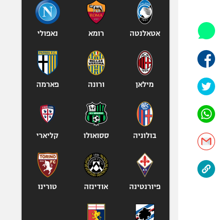
היאבקות WWE
אופניים
ספורט מוטורי
אטאלנטה
רומא
נאפולי
כדורמים
פוטבול אמריקאי NFL
בייסבול MLB
מילאן
ורונה
פארמה
ספורט אתגרי
ואקסטרים
אומנויות לחימה
גיימינג E-Sports
בולוניה
ססואולו
קליארי
פיורנטינה
אודינזה
טורינו