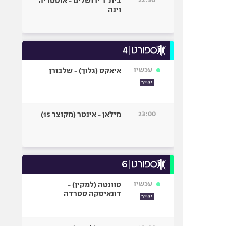
בית"ר ירושלים - אוסטריה
וינה
עכשיו
איאקס (גלוך) - שלבורן
ישיר
23:00
מילאן - אינטר (מקוצר 15)
עכשיו
טוונטה (למקין) -
דונאיסקה סטרדה
ישיר