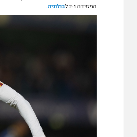
הפסידה 2:1 ל
בולוניה
.