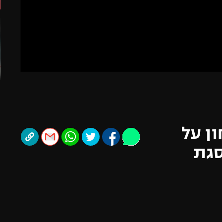
תל אביב
ליגה סינית
חיפה
ליגה ברזילאית
באר שבע
ליגות נוספות
תניה
דה
ון על
סגת