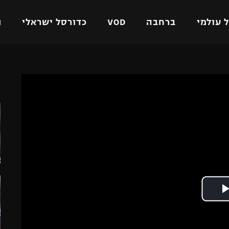
 עולמי
ברחבה
VOD
כדורסל ישראלי
ת
ל ישראלי
כדורגל עולמי
כדורסל ישראלי
ה
על
ליגת האלופות
ליגת ווינר סל
אומית
ליגה אירופית
ליגה לאומית
וטו
ליגה אנגלית
כדורסל נשים
ים
ליגה גרמנית
מכבי תל אביב
מדינה
ליגה ספרדית
הפועל חולון
ישראל
ליגה איטלקית
הפועל ירושלים
יפה
ליגה צרפתית
דני אבדיה
רושלים
ליגה הולנדית
ל אביב
ליגה טורקית