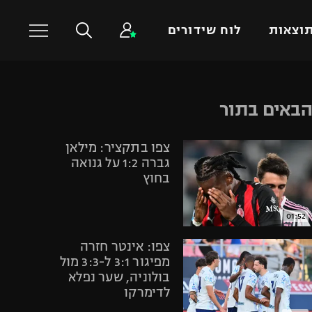
וצאות
לוח שידורים
כדורסל עולמי
ענפים נוספים
באים בתור
NBA
טניס
צפו בתקציר: מילאן
יורוליג
כדוריד
גברה 1:2 על גנואה
יורוקאפ
כדורעף
בחוץ
שחייה
ג'ודו
01:52
אגרוף
צפו: אינטר חזרה
ספורט אולימפי
מפיגור 3:1 ל-3:3 מול
בולוניה, שער נפלא
UFC
לדימרקו
היאבקות WWE