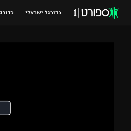
כדורגל ישראלי
כדורגל
VOD
כדורג
רץ ברשת
ליגת ה
ליגה ל
תוצאות
גביע הט
לוח שידורים
ליגיונר
ברחבה
גביע ה
נבחרת 
"מעל הליגה" – פודקאסט
מכבי ח
"מחצית בשכונה" – פודקאסט
בית"ר י
משתתפים וזוכים בפרסים
מכבי ת