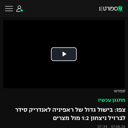
כדורגל ישראלי
ליגת העל
כדורגל עולמי
ליגה לאומית
ליגת האלופות
כדורסל ישראלי
ספורט1
גביע הטוטו
מתנגן עכשיו
ליגה אירופית
ליגת ווינר סל
ליגיונרים
כדורסל עולמי
צפו: בישול גדול של ראפיניה לאנדריק סידר
ליגה אנגלית
לברזיל ניצחון 1:2 מול מצרים
ליגה לאומית
גביע המדינה
NBA
07.06.26 07:34
ליגה גרמנית
ענפים נוספים