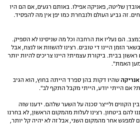
ובדן שליטה, פאניקה אפילו. באותם רגעים, אם הם היו
ים. זה גביע העולם ולנבחרת כמו יפן אין מה להפסיד.
צב. הם נעליו את הרחבה וכל מה שניסינו לא הספיק.
אר הזמן היינו די טובים. רצינו להשוות או לנצח, אבל
 ראשון בבית. ביקורת עצמית? היינו צריכים להיות יותר
למען האמת".
אנריקה
שהיו דקות בהן ספרד הייתה בחוץ, הוא הגיב
 אם הייתי יודע, הייתי מקבל התקף לב".
בין הקווים ולייצר סכנה על השער שלהם. ידענו שזה
ו להם ביטחון. רצינו לעלות מהמקום הראשון, לא בחרנו
כים למפגש אחר מהמקום השני, אבל זה לא יהיה קל יותר,