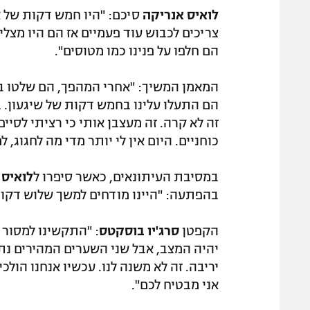
לואיס אנריקה
סיכם: "היו חמש דקות של א
צריכים לכבוש עוד פעמיים אז הם היו מצליח
הם חלפו על פנינו כמו מטוסים".
המאמן המשיך: "אחרי המהפך, הם שלטו במ
הם התעלו עלינו בחמש דקות של שיגעון. בש
זה לא קרה. זה מעצבן אותי כי רציתי לסיים
כוחניים. היום אין לי יותר מדי מה לחגוג, 
במסיבת העיתונאים, כאשר סיפרו ל
לואיס 
בהפתעה: "היינו מודחים למשך שלוש דקות?
הקפטן
סרג'יו בוסקטס
: "התקשינו למסור 
יהיה המצב, אבל שני השערים המהירים נתנ
יריבה. זה לא משנה לנו. עכשיו אנחנו הול
אני מבטיח לכם".