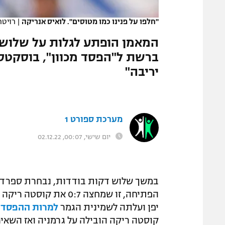
המגזין
"חלפו על פנינו כמו מטוסים". לואיס אנריקה
|
רויטר
המאמן הופתע לגלות על שלוש 
ברשת ל"הפסד מכוון", בוסקטס ה
יריבה"
מערכת ספורט 1
יום שישי, 00:07, 02.12.22
במשך שלוש דקות בודדות, נבחרת ספרד ה
הפתיחה, זו שמחצה 0:7
יפן ועלתה לשמינית הגמר
למרות ההפסד 2:1
קוסטה ריקה הובילה על גרמניה ואז השאיר