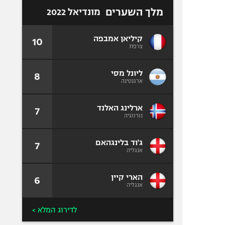
מלך השערים
מונדיאל 2022
קיליאן אמבפה
10
צרפת
ליונל מסי
8
ארגנטינה
ארלינג האלנד
7
נורווגיה
ג'וד בלינגהאם
7
אנגליה
הארי קיין
6
אנגליה
לדירוג המלא >