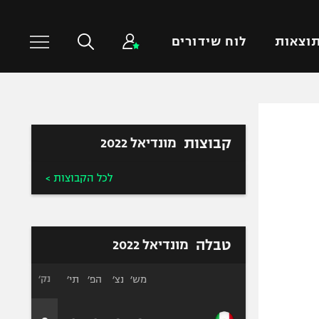
וצאות
לוח שידורים
כדורסל עולמי
ענפים נוספים
קבוצות
מונדיאל 2022
NBA
טניס
יורוליג
כדוריד
לכל הקבוצות >
יורוקאפ
כדורעף
שחייה
ג'ודו
טבלה
מונדיאל 2022
אגרוף
ספורט אולימפי
מש׳
נצ׳
הפ׳
תי׳
נק׳
UFC