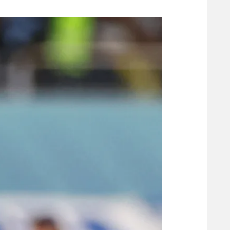
משתתפים וזוכים בפרסים
מכבי ת
הפועל 
תקנון משתתפים וזוכים בפרסים
הפועל 
תקנון עבור פעילות אלקטרה
הפועל 
תקנון עבור פעילות ספורט 1 – "מרלן"
מכבי נ
טניס
בני יהו
גיימינג E-Sports
תנאי שימוש
מדיניות פרטיות
תקנון פעילות ספורט 1
רשיון להקרנה פומבית לבית עסק
הצטרפות לחבילת הערוצים
לוח דרושים – ג'ובנט
תגיות