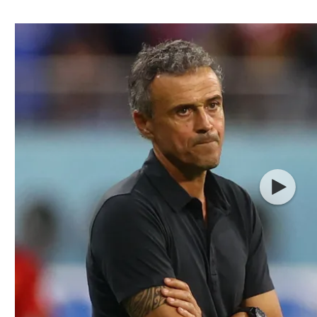
ל אביב
ליגה טורקית
תל אביב
ליגה סינית
חיפה
ליגה ברזילאית
באר שבע
ליגות נוספות
תניה
דה