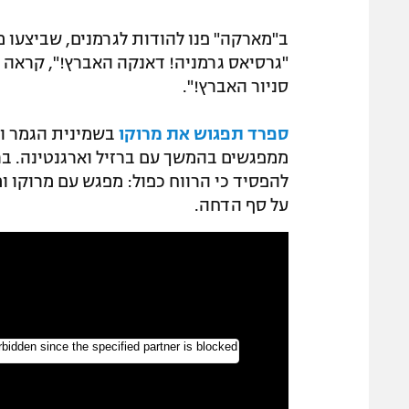
ב"מארקה" פנו להודות לגרמנים, שביצעו 
"גרסיאס גרמניה! דאנקה האברץ!", קראה ה
סניור האברץ!".
ספרד תפגוש את מרוקו
בשמינית הגמר וא
ממפגשים בהמשך עם ברזיל וארגנטינה. בר
להפסיד כי הרווח כפול: מפגש עם מרוקו ו
על סף הדחה.