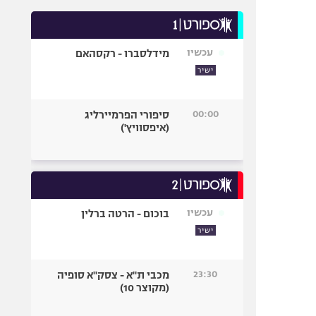
עכשיו
מידלסברו - רקסהאם
ישיר
00:00
סיפורי הפרמיירליג
(איפסוויץ')
עכשיו
בוכום - הרטה ברלין
ישיר
23:30
מכבי ת"א - צסק"א סופיה
(מקוצר 10)