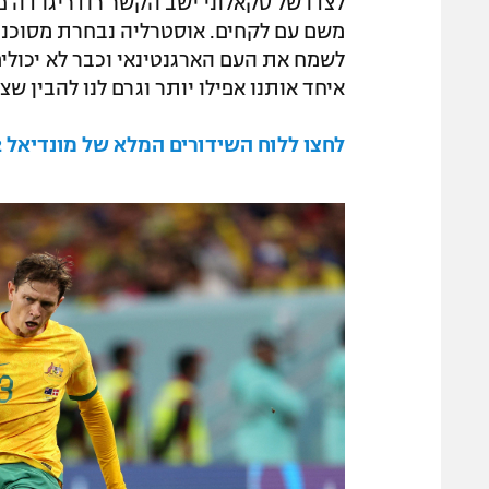
לצדו של סקאלוני ישב הקשר רודריגו דה פו
משם עם לקחים. אוסטרליה נבחרת מסוכנת ב
לשמח את העם הארגנטינאי וכבר לא יכולי
איחד אותנו אפילו יותר וגרם לנו להבין ש
לחצו ללוח השידורים המלא של מונדיאל 2022