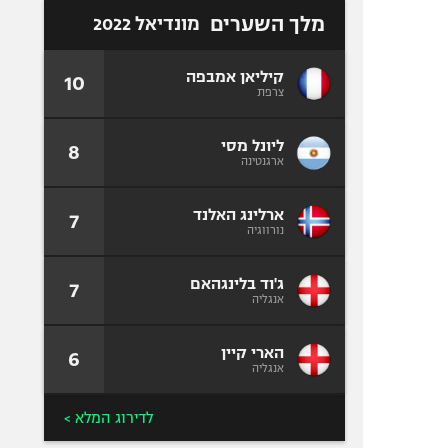
מלך השערים
מונדיאל 2022
קיליאן אמבפה
10
צרפת
ליונל מסי
8
ארגנטינה
ארלינג האלנד
7
נורווגיה
ג'וד בלינגהאם
7
אנגליה
הארי קיין
6
אנגליה
לדירוג המלא >