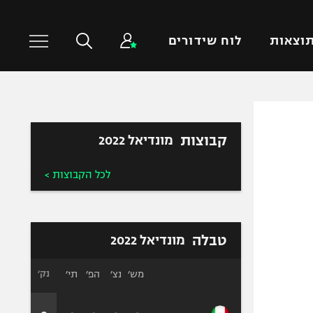
וצאות
לוח שידורים
כדורסל עולמי
ענפים נוספים
קבוצות
מונדיאל 2022
NBA
טניס
יורוליג
כדוריד
לכל הקבוצות >
יורוקאפ
כדורעף
שחייה
ג'ודו
טבלה
מונדיאל 2022
אגרוף
ספורט אולימפי
מש׳
נצ׳
הפ׳
תי׳
נק׳
UFC