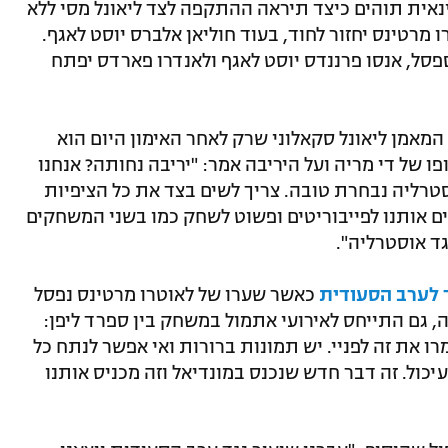
ית תוהים כיצד תיראה ההתקפה לצד ליאונל מסי ללא
מרטינס יחזור לחוד, בעוד חוליאן אלברס יוסט לאגף.
ספסל, אנסו פרננדס יוסט לאגף ולאנדרו פארדס יפתח
אמן ליאונל סקאלוני שרק לאחר האימון היום הוא
ו של די מריה ועל היריבה אמר: "יריבה נחותה? אנחנו
 לראות שאוסטרליה נבחרת טובה. צריך לשים בצד את כל הציפיות
 אותנו לפייבוריטים ופשוט לשחק כמו בשני המשחקים
גד אוסטרליה".
לערב הסעודית
כאשר שערו של לאוטרו מרטינס נפסל
ה שנראה כמו בדיקת VAR שגויה, גם התייחס לאירועי אתמול במשחק בין ספרד ליפן:
ו את זה לפניי. יש תמונות ברורות ואי אפשר לנתח כל
יכול. זה דבר חדש שנכנס במונדיאל וזה מכניס אותנו