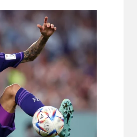
משתתפים וזוכים בפרסים
מכבי ת
הפועל 
תקנון משתתפים וזוכים בפרסים
הפועל 
תקנון עבור פעילות אלקטרה
הפועל 
תקנון עבור פעילות ספורט 1 – "מרלן"
מכבי נ
טניס
בני יהו
גיימינג E-Sports
תנאי שימוש
מדיניות פרטיות
תקנון פעילות ספורט 1
רשיון להקרנה פומבית לבית עסק
הצטרפות לחבילת הערוצים
לוח דרושים – ג'ובנט
תגיות