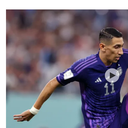
ל אביב
ליגה טורקית
תל אביב
ליגה סינית
חיפה
ליגה ברזילאית
באר שבע
ליגות נוספות
תניה
דה