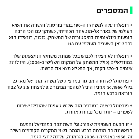
המספרים
* רונאלדו עלה למשחקו ה-196 במדי פורטוגל והשווה את השיא
העולמי של באדר אל-מוטאווה הכווייתי, כשחקן עם הכי הרבה
הופעות בינלאומיות בהיסטוריה של המשחק. כזכור, רונאלדו הוא
כבר שיאן השערים העולמי עם 118.
* רונאלדו לא הצליח לכבוש בכל שמונת משחקי הנוקאאוט שלו
במונדיאלים (כולל המשחק על המקום השלישי ב-2006). היו לו 27
איומים ב-570 דקות, אך הוא לא מצא את הרשת.
* פורטוגל לא חזרה מפיגור במחצית של משחק מונדיאל מאז 23
ביולי 1966, אז אוזביו הוביל למהפך מפיגור 3:2 לניצחון 3:5 על צפון
קוריאה ברבע הגמר.
* פורטוגל ביצעה בטורניר הזה שלוש טעויות שהובילו ישירות
לשערים – יותר מכל נבחרת אחרת.
* זו הפעם השמינית שפורטוגל השתתפה במונדיאל והפעם
הראשונה בה הודחה ברבע הגמר. בשני המקרים הקודמים בשלב
זה, 1966 באנגליה ו-2006 בגרמניה, עלתה לחצי הגמר.