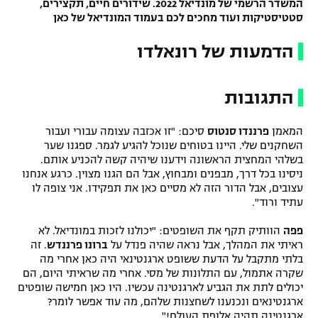
המשדר הרשמי של מונדיאל 2022. שידורים חיים, תקצירים,
סטטיסטיקות ועוד מחכים לכם בעמוד המונדיאל של כאן
הדמעות של רונאלדו
התגובות
המאמן
פרננדו סנטוס
סיכם: "זו אכזבה עצומה עבורי ועבור
השחקנים שלי. היינו בטוחים שנוכל להגיע לגמר. ספגנו שער
בשלהי המחצית הראשונה וידענו שיהיה קשה להכניע אותם.
ניסינו בכל דרך, מבפנים ומבחוץ, אבל הם הגנו מצוין. כרגע אנחנו
עצובים, אבל הדור הזה לא מסיים כאן את תפקידו. אני צופה לו
עתיד ורוד".
פפה
הוותיק תקף את השופטים: "יכולנו לזכות במונדיאל. לא
ראיתי את המהלך, אבל נראה שהיה פנדל על
ברונו פרננדש
. זה
בלתי מתקבל על הדעת ששופט ארגנטינאי היה כאן אחרי מה
שקרה אתמול, עם התלונות של מסי. אחרי מה שראיתי היום, הם
יכולים לתת את הגביע לארגנטינה עכשיו. היו כאן חמישה שופטים
ארגנטינאים ונכנענו לשחצנות שלהם, מה עוד אפשר לומר?
ארגנטינה תהיה אלופת העולם!".