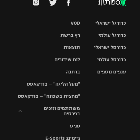
כדורגל ישראלי
VOD
כדורגל עולמי
רץ ברשת
ליגת העל
כדורסל ישראלי
תוצאות
ליגת
ליגה לאומית
האלופות
כדורסל עולמי
לוח שידורים
ליגת ווינר
סל
גביע הטוטו
ענפים נוספים
ברחבה
ליגה
NBA
אירופית
"מעל הליגה" – פודקאסט
ליגה לאומית
ליגיונרים
טניס
יורוליג
ליגה אנגלית
"מחצית בשכונה" – פודקאסט
כדורסל נשים
גביע המדינה
כדוריד
יורוקאפ
ליגה גרמנית
משתתפים וזוכים
בפרסים
מכבי תל
נבחרת
כדורעף
אביב
ישראל
ליגה
טניס
ספרדית
תקנון משתתפים
שחייה
הפועל חולון
מכבי חיפה
וזוכים בפרסים
גיימינג E-Sports