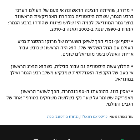
* מרוקו, שהייתה הנציגה הראשונה אי פעם של העולם הערבי
ברבע הגמר, עשתה היסטוריה כנבחרת האפריקאית הראשונה
בחצי גמר המונדיאל. לפניה היו שלוש נציגות שהודחו ברבע הגמר:
קמרון ב-1990, סנגל ב-2002 וגאנה ב-2010.
* יוסף אן-נסרי הפך לשיאן השערים של מרוקו במסגרת גביע
העולם עם הגול השלישי שלו. הוא היה הראשון שכובש עבור
אריות האטלס בשני מונדיאלים שונים.
* החלוץ עשה היסטוריה גם עבור סביליה, כשהוא הנציג הראשון
אי פעם של הקבוצה האנדלוסית שמבקיע משלב רבע הגמר ואילך
במונדיאל.
* יאסין בונו, בהופעתו ה-50 בנבחרת, הפך לשוער הראשון
מאפריקה ששומר על שער נקי בשלושה משחקים בטורניר אחד של
הגביע העולמי.
עוד באותו נושא:
כריסטיאנו רונאלדו
,
נבחרת פורטוגל
,
פפה