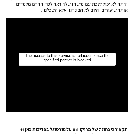
ואתה לא יכול ללכת עם מישהו שלא ראוי לכך. החיים מלמדים
רשיון להקרנה פומבית לבית עסק
אותך שיעורים. היום לא הפסדנו, אלא השכלנו".
הצטרפות לחבילת הערוצים
לוח דרושים – ג'ובנט
תגיות
המגזין
תקציר ניצחונה של מרוקו 0:1 על פורטוגל באדיבות כאן 11 –