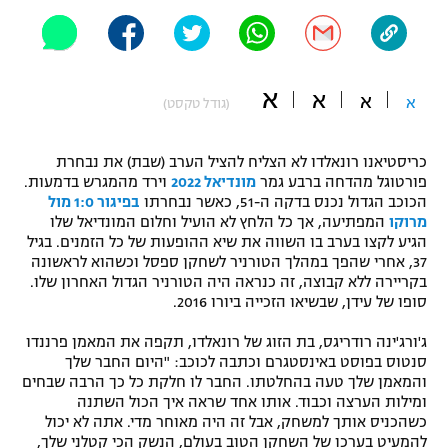
"מחצית בשכונה" – פודקאסט
אופניים
ספורט מוטורי
משתתפים וזוכים בפרסים
א
א
א
א
(גודל טקסט)
כדורמים
תקנון משתתפים וזוכים בפרסים
טניס
כריסטיאנו רונאלדו לא הצליח להציל הערב (שבת) את נבחרת
פורטוגל מהדחה ברבע גמר
מונדיאל 2022
וירד מהמגרש בדמעות.
פוטבול אמריקאי NFL
תקנון עבור פעילות אלקטרה
הכוכב הגדול נכנס בדקה ה-51, כאשר נבחרתו
בפיגור 1:0 מול
מרוקו
המפתיעה, אך כל הלחץ לא הועיל וחלום המונדיאל שלו
גיימינג E-Sports
בייסבול MLB
הגיע לקצו בערב בו השווה את שיא ההופעות של כל הזמנים. בגיל
תקנון עבור פעילות ספורט 1 – "מרלן"
37, אחרי שהפך במהלך הטורניר לשחקן ספסל וכשהוא לראשונה
ספורט אתגרי ואקסטרים
בקריירה ללא קבוצה, זה כנראה היה הטורניר הגדול האחרון שלו.
תנאי שימוש
סופו של עידן, שבשיאו הזכייה ביורו 2016.
אומנויות לחימה
ג'ורג'ינה רודריגס, בת הזוג של רונאלדו, תקפה את המאמן פרננדו
סנטוס בפוסט באינסטגרם וכתבה לכוכב: "היום החבר שלך
מדיניות פרטיות
גיימינג E-Sports
והמאמן שלך טעה בהחלטתו. החבר לו חלקת כל כך הרבה שבחים
ומילות הערצה וכבוד. אותו אחד שראה איך הכול השתנה
כשהכניס אותך למשחק, אבל זה היה מאוחר מדי. אתה לא יכול
תקנון פעילות ספורט 1
להמעיט בערכו של השחקן הטוב בעולם, הנשק הכי קטלני שלך,