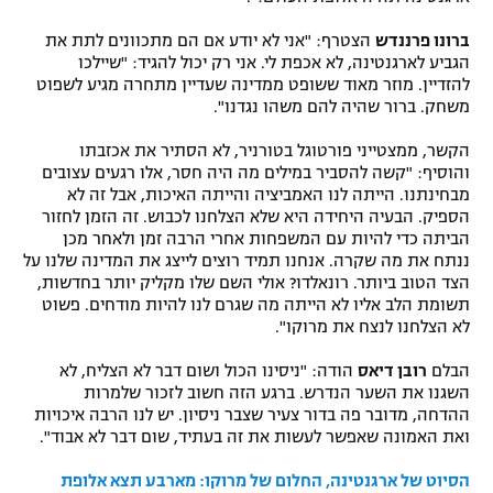
ברונו פרננדש
הצטרף: "אני לא יודע אם הם מתכוונים לתת את
הגביע לארגנטינה, לא אכפת לי. אני רק יכול להגיד: "שיילכו
להזדיין. מוזר מאוד ששופט ממדינה שעדיין מתחרה מגיע לשפוט
משחק. ברור שהיה להם משהו נגדנו".
הקשר, ממצטייני פורטוגל בטורניר, לא הסתיר את אכזבתו
והוסיף: "קשה להסביר במילים מה היה חסר, אלו רגעים עצובים
מבחינתנו. הייתה לנו האמביציה והייתה האיכות, אבל זה לא
הספיק. הבעיה היחידה היא שלא הצלחנו לכבוש. זה הזמן לחזור
הביתה כדי להיות עם המשפחות אחרי הרבה זמן ולאחר מכן
ננתח את מה שקרה. אנחנו תמיד רוצים לייצג את המדינה שלנו על
הצד הטוב ביותר. רונאלדו? אולי השם שלו מקליק יותר בחדשות,
תשומת הלב אליו לא הייתה מה שגרם לנו להיות מודחים. פשוט
לא הצלחנו לנצח את מרוקו".
הבלם
רובן דיאס
הודה: "ניסינו הכול ושום דבר לא הצליח, לא
השגנו את השער הנדרש. ברגע הזה חשוב לזכור שלמרות
ההדחה, מדובר פה בדור צעיר שצבר ניסיון. יש לנו הרבה איכויות
ואת האמונה שאפשר לעשות את זה בעתיד, שום דבר לא אבוד".
הסיוט של ארגנטינה, החלום של מרוקו: מארבע תצא אלופת