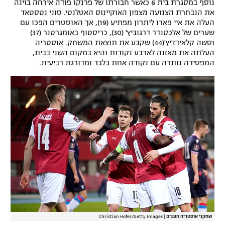
נוסף במסגרת בית 6 כאשר חבורתו של פרנקו פודה אירחה בוינה
את הנבחרת הצנועה מצפון האוקיינוס האטלנטי. סוני נטסטאד
העלה את איי פארו ליתרון מפתיע (19), אך האוסטרים הפכו עם
שערים של אלכסנדר דרגוביץ' (30), כריסטוף באומגרטנר (37)
וסשה קלאידז'יץ'(44) שקבע את תוצאת המשחק. אוסטריה
העלתה את מאזנה לארבע נקודות והיא במקום השני בבית,
המפסידה נותרה עם נקודה אחת בלבד ומדורגת רביעית.
שחקני אוסטריה חוגגים
|
Christian Hofer/Getty Images