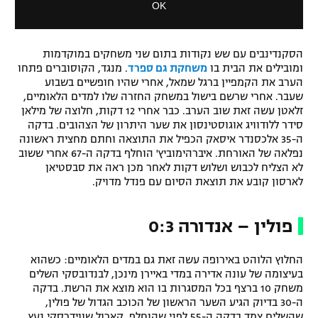
OK
o
a
d
l
a
D
l
i
הסקנדינבים עם שש נקודות בתום שני משחקים במוקדמות
w
ומובילים את הבית בו
משחקת גם ספרד
. מנגד, הקוסוברים פתחו
a
i
הערב את הקמפיין ברגל שמאל, אחרי שהיו חופשיים בשבוע
l
n
שעבר. אחרי שרשם בישול במשחק החזרה שלו למדים הלאומיים,
o
d
זלאטן עשה זאת שוב הערב. כבר אחרי 12 דקות, חלוצה של מילאן
g
o
סידר ללודוויג אוגוסטינסון את שער היתרון של הצהובים. בדקה
w
ה-35 אלכסנדר איסאק הכפיל את התוצאה וחתם מחצית ראשונה
.
נפלאה של האורחת. איברהימוביץ' הוחלף בדקה ה-67 אחרי ששוב
לא הצליח לכבוש ושלוש דקות לאחר מכן ראה את סבסטיאן
לארסון קובע את תוצאת הסיום עם פנדל מדויק.
פולין – אנדורה 0:3
החלוץ הלוהט באירופה עשה זאת גם במדים הלאומיים: כשהוא
בעיצומה של עונה אדירה במדי באיירן מינכן, לבנדובסקי השלים
משחק 10 ברצף בכל המסגרות בו הוא מוצא את הרשת. בדקה
ה-30 בדיוק הגיע השער הראשון של הכוכב הגדול של פולין,
שהשלים צמד בדקה ה-55 לפני שהוחלף. קארול שווידרסקי נעץ