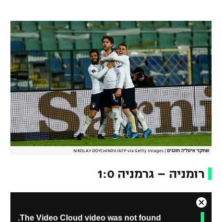
רשיון להקרנה פומבית לבית עסק
הצטרפות לחבילת הערוצים
לוח דרושים – ג'ובנט
תגיות
המגזין
שחקני איטליה חוגגים
|
NIKOLAY DOYCHINOV/AFP via Getty Images
רומניה – גרמניה 1:0
C
T
The Video Cloud video was not found.
l
h