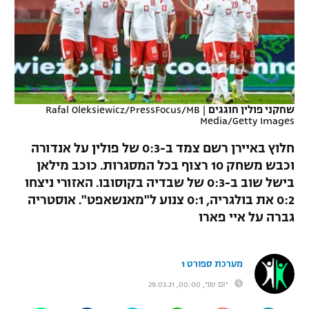
כדורסל נשים
נבחרת ישראל
יורוליג
ליגה ספרדית
טניס
VOD
מכבי תל אביב
מכבי חיפה
יורוקאפ
ליגה איטלקית
כדוריד
הפועל חולון
בית"ר ירושלים
רץ ברשת
ליגה צרפתית
כדורעף
שחקני פולין חוגגים
|
Rafal Oleksiewicz/PressFocus/MB
הפועל ירושלים
מכבי תל אביב
Media/Getty Images
ליגה הולנדית
שחייה
תוצאות
דני אבדיה
חלוץ באיירן רשם צמד ב-0:3 של פולין על אנדורה
הפועל תל אביב
ליגה טורקית
וכבש משחק 10 רצוף בכל המסגרות. כוכב מילאן
ג'ודו
בישל שוב ב-0:3 של שבדיה בקוסובו. האזורי ניצחו
הפועל חיפה
לוח שידורים
ליגה סינית
0:2 את בולגריה, 0:1 צנוע ל"מאנשאפט". אוסטריה
אגרוף
הפועל באר שבע
גברה על איי פארו
ליגה ברזילאית
ברחבה
ספורט אולימפי
מכבי נתניה
ליגות נוספות
מערכת ספורט 1
UFC
"מעל הליגה" – פודקאסט
בני יהודה
יום שני, 00:00, 29.03.21
היאבקות WWE