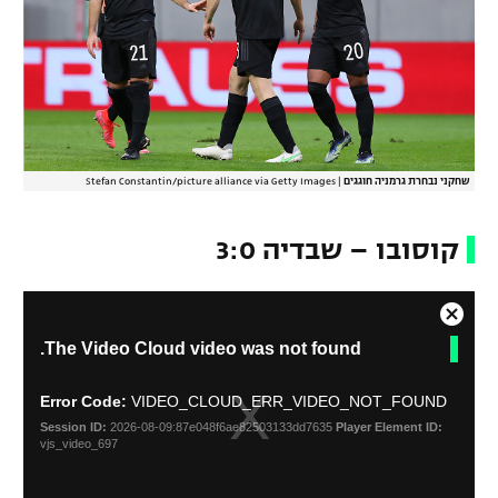
שחקני נבחרת גרמניה חוגגים
|
Stefan Constantin/picture alliance via Getty Images
קוסובו – שבדיה 3:0
C
T
The Video Cloud video was not found.
l
h
o
i
s
s
Error Code:
VIDEO_CLOUD_ERR_VIDEO_NOT_FOUND
i
e
Session ID:
2026-08-09:87e048f6ae82503133dd7635
Player Element ID:
s
M
vjs_video_697
a
o
m
d