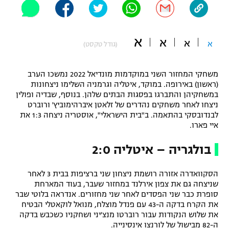
"מחצית בשכונה" – פודקאסט
אופניים
א
א
א
א
(גודל טקסט)
ספורט מוטורי
משתתפים וזוכים בפרסים
כדורמים
משחקי המחזור השני במוקדמות מונדיאל 2022 נמשכו הערב
תקנון משתתפים וזוכים בפרסים
טניס
(ראשון) באירופה. במוקד, איטליה וגרמניה השלימו ניצחונות
פוטבול אמריקאי NFL
במשחקיהן והתברגו בפסגות הבתים שלהן. בנוסף, שבדיה ופולין
תקנון עבור פעילות אלקטרה
ניצחו לאחר משחקים נהדרים של זלאטן איברהימוביץ' ורוברט
לבנדובסקי בהתאמה. ב"בית הישראלי", אוסטריה ניצחה 1:3 את
גיימינג E-Sports
בייסבול MLB
איי פארו.
תקנון עבור פעילות ספורט 1 – "מרלן"
ספורט אתגרי ואקסטרים
בולגריה – איטליה 2:0
תנאי שימוש
אומנויות לחימה
הסקוואדרה אזורה רושמת ניצחון שני ברציפות בבית 3 לאחר
שניצחה גם את צפון אירלנד במחזור שעבר, בעוד המארחת
מדיניות פרטיות
גיימינג E-Sports
סופרת כבר שני הפסדים לאחר שני מחזורים. אנדראה בלוטי שבר
את הקרח בדקה ה-43 עם פנדל מוצלח, מנואל לוקאטלי הבטיח
את שלוש הנקודות עבור רוברטו מנצ'יני ושחקניו כשכבש בדקה
תקנון פעילות ספורט 1
ה-82 מבישול של לורנצו אינסינייה.