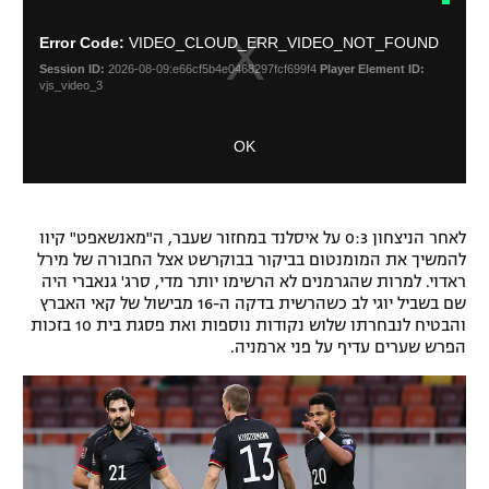
o
i
s
s
Error Code:
VIDEO_CLOUD_ERR_VIDEO_NOT_FOUND
i
e
Session ID:
2026-08-09:e66cf5b4e0468297fcf699f4
Player Element ID:
s
M
vjs_video_3
a
o
m
d
OK
o
a
d
l
a
D
l
i
w
לאחר הניצחון 0:3 על איסלנד במחזור שעבר, ה"מאנשאפט" קיוו
a
i
להמשיך את המומנטום בביקור בבוקרשט אצל החבורה של מירל
l
n
ראדוי. למרות שהגרמנים לא הרשימו יותר מדי, סרג' גנאברי היה
o
d
שם בשביל יוגי לב כשהרשית בדקה ה-16 מבישול של קאי האברץ
g
o
והבטיח לנבחרתו שלוש נקודות נוספות ואת פסגת בית 10 בזכות
w
הפרש שערים עדיף על פני ארמניה.
.