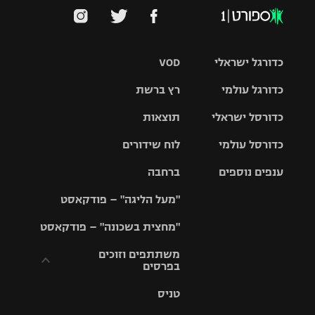
כדורגל ישראלי
VOD
כדורגל עולמי
רץ ברשת
ליגת העל
כדורסל ישראלי
תוצאות
ליגת
ליגה לאומית
האלופות
כדורסל עולמי
לוח שידורים
ליגת ווינר
סל
גביע הטוטו
ענפים נוספים
ברחבה
ליגה
NBA
אירופית
"מעל הליגה" – פודקאסט
ליגה לאומית
ליגיונרים
טניס
יורוליג
ליגה אנגלית
"מחצית בשכונה" – פודקאסט
כדורסל נשים
גביע המדינה
כדוריד
יורוקאפ
ליגה גרמנית
משתתפים וזוכים
בפרסים
מכבי תל
נבחרת
כדורעף
אביב
ישראל
ליגה
טניס
ספרדית
תקנון משתתפים
שחייה
הפועל חולון
מכבי חיפה