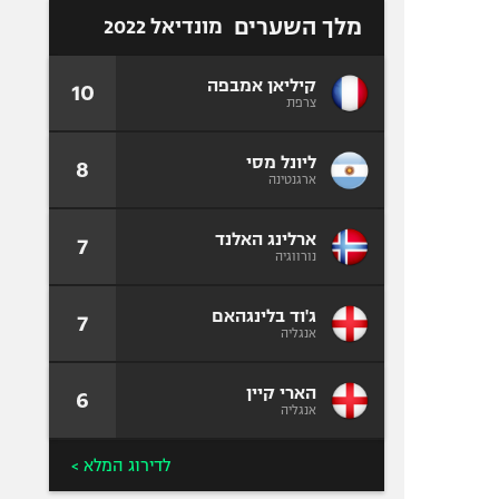
מלך השערים
מונדיאל 2022
קיליאן אמבפה
10
צרפת
ליונל מסי
8
ארגנטינה
ארלינג האלנד
7
נורווגיה
ג'וד בלינגהאם
7
אנגליה
הארי קיין
6
אנגליה
לדירוג המלא >