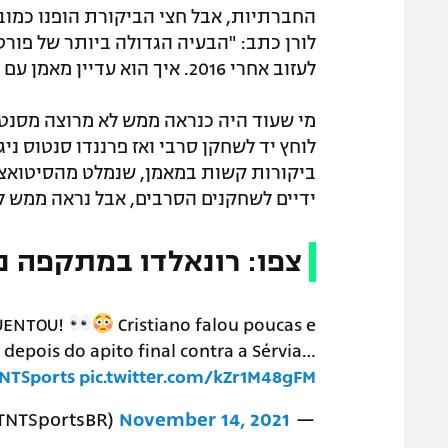
החברתיות, אבל חצי הביקורת הופנו כמובן 
לורן כתב: "הבעיה הגדולה ביותר של פורטו
לעזוב אחרי 2016. איך הוא עדיין מאמן עם כל המאמנים הפורטוגלים מסביב?".
לוחץ יד לשחקן סרבי ואז פרננדו סנטוס ניג
ביקורות קשות במאמן, שנמלט מהסיטואציה 
ידיים לשחקנים הסרבים, אבל נראה ממש ל
צפו: רונאלדו במתקפה נ
QUENTOU!
Cristiano falou poucas e
depois do apito final contra a Sérvia…
NTSports
pic.twitter.com/kZr1M48gFM
November 14, 2021
— TNT Sports Brasil (@TNTSportsBR)