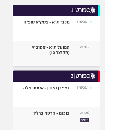
עכשיו
מכבי ת"א - צסק"א סופיה
21:05
הפועל ת"א - קטוביץ
(מקוצר 10)
עכשיו
באיירן מינכן - אסטון וילה
21:20
בוכום - הרטה ברלין
ישיר