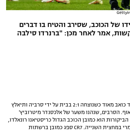
Getty
דו של הכוכב, שסירב והטיח בו דברים
שות, אמר לאחר מכן: "ברנרדו סילבה
נבחרת פורטוגל ספגה הערב (ראשון) הפסד כואב מאוד כשנוצחה 2:1 בבית על ידי סרביה ותיאלץ
הכרטיס למונדיאל 2022 בפלייאוף. הסרבים, שנהנו משער של אלכסנדר מיטרוביץ'
 במרכז הביקורות הוא כמובן הכוכב הגדול כריסטיאנו רונאלדו,
שבקושי נגע בכדור במשחק הזה ונעלם לגמרי במחצית השנייה. CR7 ספג כמובן ברשתות