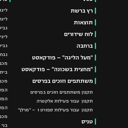
רץ ברשת
ליגת
ליגה
תוצאות
גביע
לוח שידורים
ליגי
ברחבה
גביע
נבחר
"מעל הליגה" – פודקאסט
מכבי
"מחצית בשכונה" – פודקאסט
בית"
משתתפים וזוכים בפרסים
מכבי
הפוע
תקנון משתתפים וזוכים בפרסים
הפוע
תקנון עבור פעילות אלקטרה
הפוע
תקנון עבור פעילות ספורט 1 – "מרלן"
מכבי
טניס
בני 