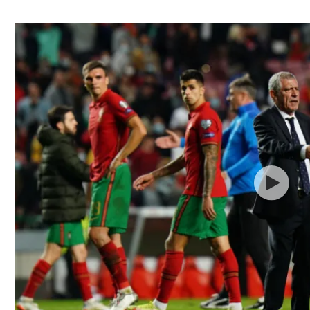
ל אביב
ליגה טורקית
תל אביב
ליגה סינית
חיפה
ליגה ברזילאית
באר שבע
ליגות נוספות
תניה
דה