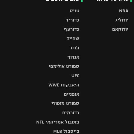
NBA
טניס
יורוליג
כדוריד
יורוקאפ
כדורעף
שחייה
ג'ודו
אגרוף
ספורט אולימפי
UFC
היאבקות WWE
אופניים
ספורט מוטורי
כדורמים
פוטבול אמריקאי NFL
בייסבול MLB