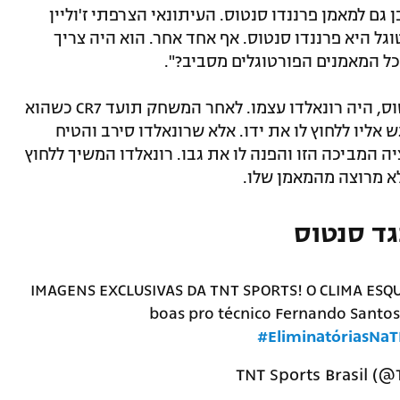
גם למאמן פרננדו סנטוס. העיתונאי הצרפתי ז'וליין
גל היא פרננדו סנטוס. אף אחד אחר. הוא היה צריך
מי שעוד היה כנראה ממש לא מרוצה מסנטוס, היה רונאלדו עצמו. לאחר המשחק תועד CR7 כשהוא
ש אליו ללחוץ לו את ידו. אלא שרונאלדו סירב והטיח
המביכה הזו והפנה לו את גבו. רונאלדו המשיך ללחוץ
א מרוצה מהמאמן שלו.
גד סנטוס
IMAGENS EXCLUSIVAS DA TNT SPORTS! O CLIMA ES
boas pro técnico Fernando Santos 
#EliminatóriasNaT