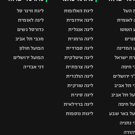
 העל
ליגת האלופות
ליגת ווינר סל
 לאומית
ליגה אירופית
ליגה לאומית
 הטוטו
ליגה אנגלית
כדורסל נשים
ונרים
ליגה גרמנית
מכבי תל אביב
 המדינה
ליגה ספרדית
הפועל חולון
ת ישראל
ליגה איטלקית
הפועל ירושלים
 חיפה
ליגה צרפתית
דני אבדיה
ר ירושלים
ליגה הולנדית
 תל אביב
ליגה טורקית
ל תל אביב
ליגה סינית
ל חיפה
ליגה ברזילאית
ל באר שבע
ליגות נוספות
 נתניה
יהודה