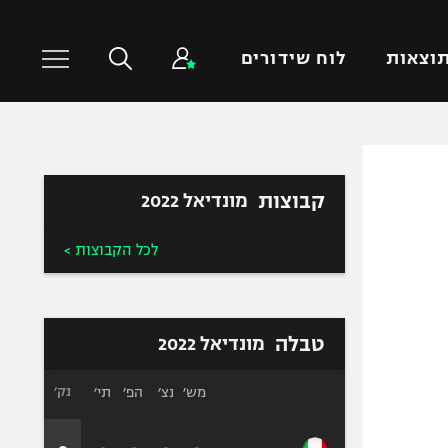
וצאות
לוח שידורים
כדורסל עולמי
ענפים נוספים
קבוצות
מונדיאל 2022
NBA
טניס
יורוליג
כדוריד
לכל הקבוצות >
יורוקאפ
כדורעף
שחייה
ג'ודו
טבלה
מונדיאל 2022
אגרוף
ספורט אולימפי
מש׳
נצ׳
הפ׳
תי׳
נק׳
UFC