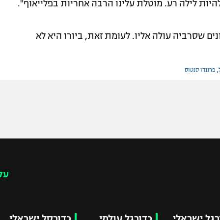
היות לילה רע. מוטלת עלינו הרבה אחריות בפלייאוף".
ם שסרביה עולה אליו. לעומת זאת, ביורו היא לא
,
פרננדו סנטוס
עק
רגל ישראלי
כדורגל עולמי
כדורסל ישראלי