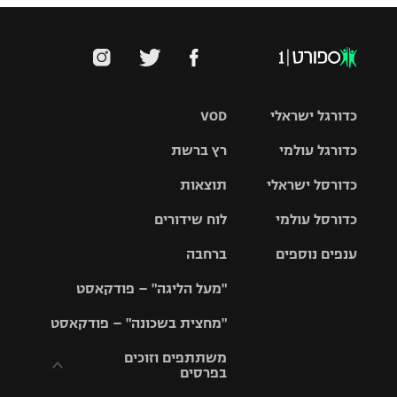
כדורגל ישראלי
VOD
כדורגל עולמי
רץ ברשת
ליגת העל
כדורסל ישראלי
תוצאות
ליגת
ליגה לאומית
האלופות
כדורסל עולמי
לוח שידורים
ליגת ווינר
סל
גביע הטוטו
ענפים נוספים
ברחבה
ליגה
NBA
אירופית
"מעל הליגה" – פודקאסט
ליגה לאומית
ליגיונרים
טניס
יורוליג
ליגה אנגלית
"מחצית בשכונה" – פודקאסט
כדורסל נשים
גביע המדינה
כדוריד
יורוקאפ
ליגה גרמנית
משתתפים וזוכים
בפרסים
מכבי תל
נבחרת
כדורעף
אביב
ישראל