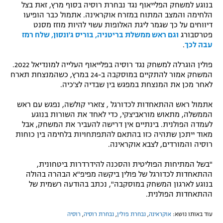
בנוגע למשחק הפלייאוף נגד נבחרת רוסיה בסוף מרץ, זאת בצל
הלחימה והמצב המתוח במזרח אוקראינה. אתמול כבר הופיעו
דיווחים על כך שגמר ליגת האלופות עשוי להיות מוזז מסנט
פטרסבורג
וגם ראש ממשלת בריטניה, בוריס ג'ונסון, שלח רמז
עבה לכך
.
פולין הוגרלה למשחק נגד רוסיה בפלייאוף העלייה למונדיאל 2022.
המשחק אמור להתקיים במוסקבה ב-24 במרץ, כשהמנצחת תארח
לאחר מכן את המנצחת במפגש בין שבדיה לצ'כיה.
אתמול ראש ההתאחדות לכדורגל , צזארי קולשה, נפגש עם ראש
הממשלה, מתאוש מוראביצקי, כדי לאחד את השורות בנוגע
לעמדה הפולנית. בינתיים אין דרישה להעביר את המשחק, אבל
מאוד ייתכן שתהיה כזו בהתאם להתפתחויות בלחימה בין כוחות
רוסיה והמורדים, לצבא אוקראינה.
"בשל המתיחות הפוליטית והסכנה להידרדרות ביטחונית,
ההתאחדות לכדורגל של פולין ביקשה מפיפ"א הבהרה בהולה
בנוגע לארגון המשחק במוסקבה", נכתב בהודעה רשמית של
ההתאחדות הפולנית.
עוד באותו נושא:
אוקראינה
,
נבחרת פולין
,
נבחרת רוסיה
,
רוסיה