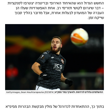
החשש הגדול הוא שהאיחוד האירופי ובריטניה יצטרפו לסנקציות
רשיון להקרנה פומבית לבית עסק
– דבר שיגרום לקושי תזרימי רב. אחת האפשרויות שעלו הן
העברה של המועדון לבעלות אחרת, אבל מדובר בהליך סבוך
הצטרפות לחבילת הערוצים
שייקח זמן.
לוח דרושים – ג'ובנט
תגיות
המגזין
התשלומים עלולים להידחות. ולאשיץ' במדי צסק"א
|
אימג'בנק GettyImages, Dean Mouhtaropoulos
בתוך כך, ההתאחדות לכדורגל של פולין מבקשת הבהרות מפיפ"א