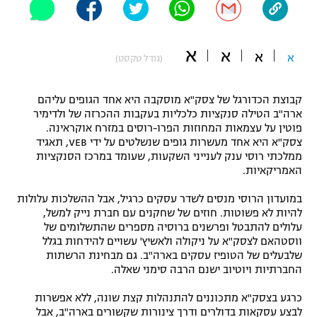
"מחצית בשכונה" – פודקאסט
אופניים
א
א
א
א
(גודל טקסט)
ספורט מוטורי
משתתפים וזוכים בפרסים
כדורמים
קבוצת הכדורגל של צסק"א מוסקבה היא אחד הגופים עליהם
תקנון משתתפים וזוכים בפרסים
טניס
ארה"ב הטילה סנקציות כלכליות בעקבות ההכרזה של ולדימיר
פוטין על עצמאות המחוזות הפרו-רוסים במזרח אוקראינה.
פוטבול אמריקאי NFL
תקנון עבור פעילות אלקטרה
צסק"א היא אחד מעשרות גופים שנשלטים על ידי VEB, תאגיד
ממלכתי רוסי ענק לענייני השקעות, שעומד במרכז הסנקציות
גיימינג E-Sports
בייסבול MLB
האמריקאיות.
תקנון עבור פעילות ספורט 1 – "מרלן"
ספורט אתגרי ואקסטרים
במועדון הרוסי מנסים לשדר עסקים כרגיל, אבל ההשלכות עלולות
תנאי שימוש
להיות לא פשוטות. חוזים של שחקנים עם חברת נייק למשל,
עלולים להתבטל ופרשנים ברוסיה מספרים שהתשלומים של
אומנויות לחימה
ווסטהאם לצסק"א על ניקולה ולאשיץ' עשויים להידחות בגלל
שלבעלים של הטופיז עסקים בארה"ב. גם מבחינת הרשתות
מדיניות פרטיות
גיימינג E-Sports
החברתיות ויוטיוב ישנם הרבה סימני שאלה.
כרגע בצסק"א מתכוננים להתנהלות קצת שונה, ללא אפשרות
תקנון פעילות ספורט 1
לבצע עסקאות בדולרים ודרך צינורות שקשורים בארה"ב, אבל