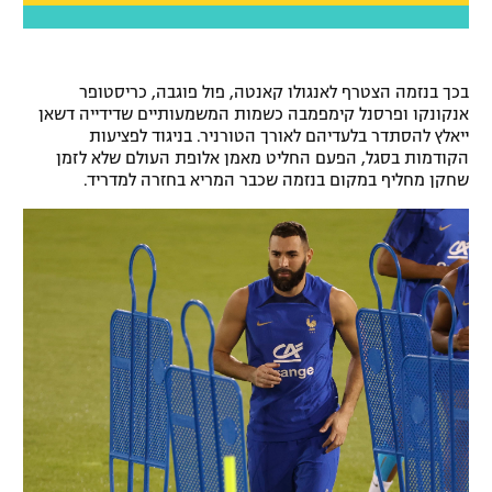
רשיון להקרנה פומבית לבית עסק
הצטרפות לחבילת הערוצים
בכך בנזמה הצטרף לאנגולו קאנטה, פול פוגבה, כריסטופר
אנקונקו ופרסנל קימפמבה כשמות המשמעותיים שדידייה דשאן
לוח דרושים – ג'ובנט
ייאלץ להסתדר בלעדיהם לאורך הטורניר. בניגוד לפציעות
הקודמות בסגל, הפעם החליט מאמן אלופת העולם שלא לזמן
שחקן מחליף במקום בנזמה שכבר המריא בחזרה למדריד.
תגיות
המגזין