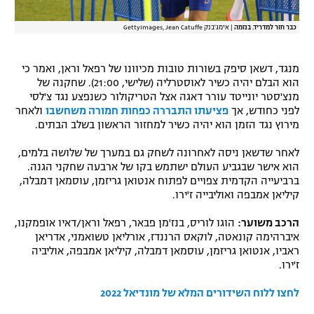
כבר חזר למדריד. בנזמה
|
אימג'בנק GettyImages, Jean Catuffe
מנגד, דשאן סיפק בשורות טובות מכיוונו של רפאל וראן, ואמר כי
הוא הבלם יהיה כשיר לאוסטרליה (שלישי, 21:00). שחקנה של
מנצ'סטר יונייטד עורר דאגה אצל הטריקולור כשנפצע נגד צ'לסי
לפני כחודש, אך
פציעתו התבררה כפחות חמורה משחשבו
ולאחר
מירוץ נגד הזמן הוא יהיה כשיר למחזור הראשון בשלב הבתים.
לאחר שדשאן ניסה לאחרונה לשחק גם במערך של שלושה בלמים,
הוא אישר שבגביע העולם ישתמש בקו של ארבעה שחקני הגנה.
ברביעייה הקדמית צפויים לפתוח אנטואן גריזמן, עוסמאן דמבלה,
קיליאן אמבפה ואוליבייה ז'ירו.
הרכב משוער:
הוגו לוריס, בנז'מן פבאר, רפאל וראן/דאיו אופמקנו,
איברהימה קונאטה, לוקאס הרננדז, אורליאן טשואמני, אדריאן
ראביו, אנטואן גריזמן, עוסמאן דמבלה, קיליאן אמבפה, אוליביה
ז'ירו.
לחצו ללוח השידורים המלא של מונדיאל 2022