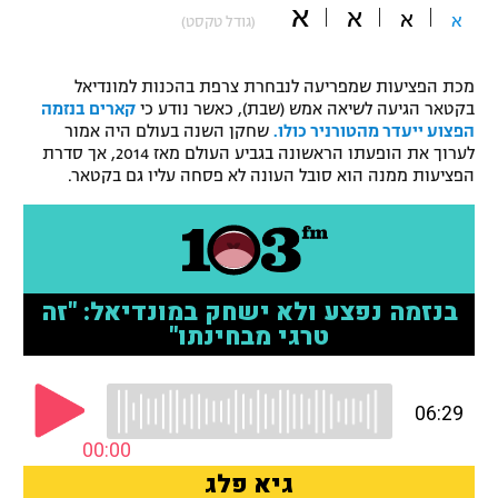
א
א
א
א
(גודל טקסט)
"מחצית בשכונה" – פודקאסט
אופניים
מכת הפציעות שמפריעה לנבחרת צרפת בהכנות למונדיאל
ספורט מוטורי
משתתפים וזוכים בפרסים
בקטאר הגיעה לשיאה אמש (שבת), כאשר נודע כי
קארים בנזמה
הפצוע ייעדר מהטורניר כולו.
שחקן השנה בעולם היה אמור
כדורמים
לערוך את הופעתו הראשונה בגביע העולם מאז 2014, אך סדרת
תקנון משתתפים וזוכים בפרסים
הפציעות ממנה הוא סובל העונה לא פסחה עליו גם בקטאר.
טניס
פוטבול אמריקאי NFL
תקנון עבור פעילות אלקטרה
גיימינג E-Sports
בייסבול MLB
תקנון עבור פעילות ספורט 1 – "מרלן"
ספורט אתגרי ואקסטרים
תנאי שימוש
אומנויות לחימה
מדיניות פרטיות
גיימינג E-Sports
תקנון פעילות ספורט 1