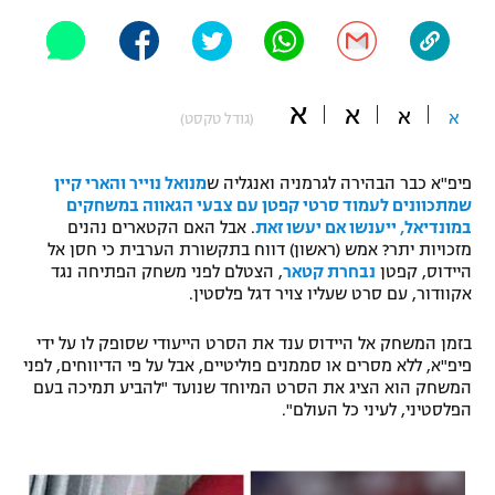
"מחצית בשכונה" – פודקאסט
אופניים
ספורט מוטורי
משתתפים וזוכים בפרסים
א
א
א
א
(גודל טקסט)
כדורמים
תקנון משתתפים וזוכים בפרסים
טניס
פיפ"א כבר הבהירה לגרמניה ואנגליה ש
מנואל נוייר והארי קיין
פוטבול אמריקאי NFL
שמתכוונים לעמוד סרטי קפטן עם צבעי הגאווה במשחקים
תקנון עבור פעילות אלקטרה
במונדיאל, ייענשו אם יעשו זאת
. אבל האם הקטארים נהנים
מזכויות יתר? אמש (ראשון) דווח בתקשורת הערבית כי חסן אל
גיימינג E-Sports
בייסבול MLB
היידוס, קפטן
נבחרת קטאר
, הצטלם לפני משחק הפתיחה נגד
תקנון עבור פעילות ספורט 1 – "מרלן"
אקוודור, עם סרט שעליו צויר דגל פלסטין.
ספורט אתגרי ואקסטרים
תנאי שימוש
בזמן המשחק אל היידוס ענד את הסרט הייעודי שסופק לו על ידי
אומנויות לחימה
פיפ"א, ללא מסרים או סממנים פוליטיים, אבל על פי הדיווחים, לפני
המשחק הוא הציג את הסרט המיוחד שנועד "להביע תמיכה בעם
מדיניות פרטיות
הפלסטיני, לעיני כל העולם".
גיימינג E-Sports
תקנון פעילות ספורט 1