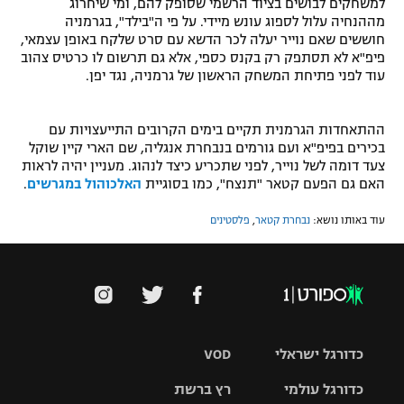
למשחקים לבושים בציוד הרשמי שסופק להם, ומי שיחרוג
מההנחיה עלול לספוג עונש מיידי. על פי ה"בילד", בגרמניה
חוששים שאם נוייר יעלה לכר הדשא עם סרט שלקח באופן עצמאי,
פיפ"א לא תסתפק רק בקנס כספי, אלא גם תרשום לו כרטיס צהוב
עוד לפני פתיחת המשחק הראשון של גרמניה, נגד יפן.
ההתאחדות הגרמנית תקיים בימים הקרובים התייעצויות עם
בכירים בפיפ"א ועם גורמים בנבחרת אנגליה, שם הארי קיין שוקל
צעד דומה לשל נוייר, לפני שתכריע כיצד לנהוג. מעניין יהיה לראות
האם גם הפעם קטאר "תנצח", כמו בסוגיית
האלכוהול במגרשים
.
עוד באותו נושא:
נבחרת קטאר
,
פלסטינים
כדורגל ישראלי
VOD
כדורגל עולמי
רץ ברשת
ליגת העל