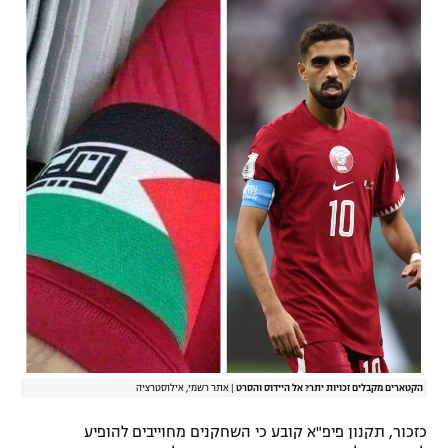
רשיון להקרנה פומבית לבית עסק
הצטרפות לחבילת הערוצים
לוח דרושים – ג'ובנט
תגיות
המגזין
הקטארים מקבלים זכויות יתר? אל היידוס והסרט
|
אתר רשמי, אילוסטרציה
כזכור, תקנון פיפ"א קובע כי השחקנים מחוייבים להופיע