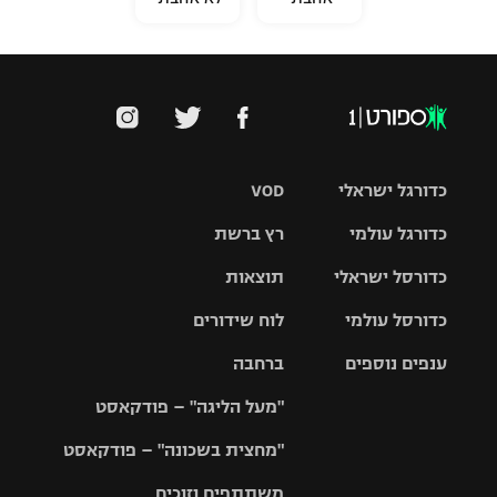
כדורגל ישראלי
VOD
כדורגל עולמי
רץ ברשת
ליגת העל
כדורסל ישראלי
תוצאות
ליגת
ליגה לאומית
האלופות
כדורסל עולמי
לוח שידורים
ליגת ווינר
סל
גביע הטוטו
ענפים נוספים
ברחבה
ליגה
NBA
אירופית
"מעל הליגה" – פודקאסט
ליגה לאומית
ליגיונרים
טניס
יורוליג
ליגה אנגלית
"מחצית בשכונה" – פודקאסט
כדורסל נשים
גביע המדינה
כדוריד
יורוקאפ
ליגה גרמנית
משתתפים וזוכים