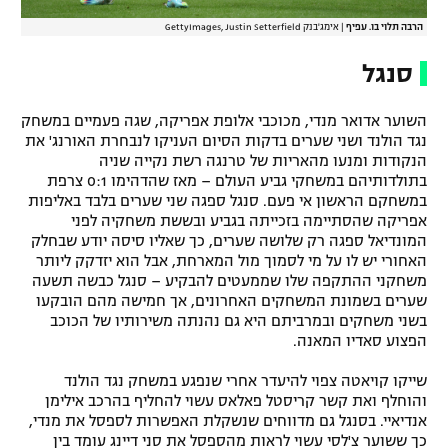
הרבה תלוי בו. עפיף
|
אימג'בנק GettyImages, Justin Setterfield
סנגל
השוער אדואר מנדי, מכוכבי אלופת אפריקה, שגה פעמיים במשחק
נגד הולנד ושני שערים בדקות הסיום העניקו לנבחרת האורנג' את
הנקודות ומנעו מהאריות של טרנגה רשת נקייה שניה
בתולדותיהם במשחקי גביע העולם – מאז שהדהימו 0:1 צרפת
במשחקם הראשון אי פעם. סנגל ספגה שני שערים בלבד באליפות
אפריקה שהסתיימה בזכייתה בגביע ובששת משחקיה לפני
המונדיאל ספגה רק שלושה שערים, כך שאליו סיסה יודע שבחלק
האחורי יש לו על מי לסמוך מול המארחת, אבל הוא יזדקק ליותר
משחקני ההתקפה שלו שממעטים להבקיע – סנגל כבשה תשעה
שערים בשמונת המשחקים האחרונים, אך חמישה מהם הובקעו
בשני משחקים ובמרביתם היא גם נהנתה משירותיו של הכוכב
הפצוע סאדיו המאנה.
שייקו קויאטה צפוי להיעדר אחרי שנפגע במשחק נגד הולנד
והוחלף ואת קשר קריסטל פאלאס עשוי להחליף בהרכב אילימן
אנדיאיי. בסנגל גם מדווחים שנשקלת האפשרות לספסל את מנדי,
כך ששוער צ'לסי עשוי לראות מהספסל את סני דיינג עומד בין