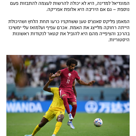
המונדיאל למדינה, היא לא יכולה להרשות לעצמה להתבזות פעם
רשיון להקרנה פומבית לבית עסק
נוספת – גם אם היריבה היא אלופת אפריקה.
המאמן פליקס סאנצ'ס טען ששחקניו כרעו תחת הלחץ ושהיכולת
הצטרפות לחבילת הערוצים
הייתה רחוקה מלייצג את האמת. אכרם עפיף ועלמואז עלי ימשיכו
בהרכב והציפייה מהם היא להוביל את קטאר לנקודות ראשונות
לוח דרושים – ג'ובנט
היסטוריות.
תגיות
המגזין