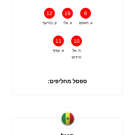
12
19
6
ע. חאתם
ע. עלי
ק. בודיעף
11
10
ח. אל
א. עפיף
היידוס
ספסל מחליפים: