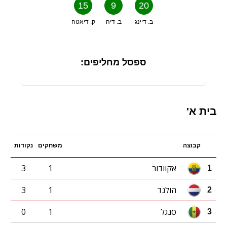
15
9
20
ב. דיינג
ב. דיה
ק. דיאטה
ספסל מחליפים:
בית א'
קבוצה
משחקים
נקודות
אקוודור
1
3
1
הולנד
1
3
2
סנגל
1
0
3