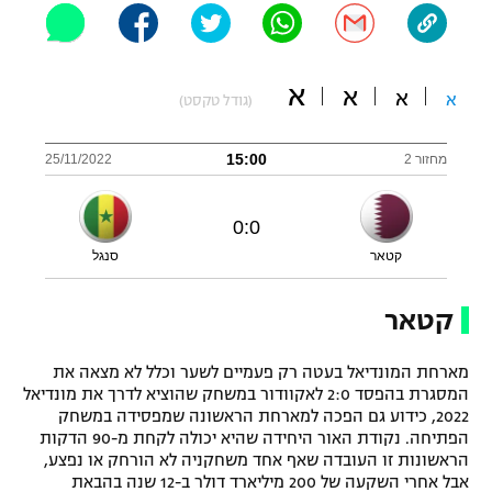
"מחצית בשכונה" – פודקאסט
אופניים
א
א
א
ספורט מוטורי
א
משתתפים וזוכים בפרסים
(גודל טקסט)
כדורמים
15:00
מחזור 2
25/11/2022
תקנון משתתפים וזוכים בפרסים
טניס
פוטבול אמריקאי NFL
תקנון עבור פעילות אלקטרה
0
:
0
גיימינג E-Sports
בייסבול MLB
קטאר
סנגל
תקנון עבור פעילות ספורט 1 – "מרלן"
ספורט אתגרי ואקסטרים
קטאר
תנאי שימוש
אומנויות לחימה
מארחת המונדיאל בעטה רק פעמיים לשער וכלל לא מצאה את
המסגרת בהפסד 2:0 לאקוודור במשחק שהוציא לדרך את מונדיאל
מדיניות פרטיות
גיימינג E-Sports
2022, כידוע גם הפכה למארחת הראשונה שמפסידה במשחק
הפתיחה. נקודת האור היחידה שהיא יכולה לקחת מ-90 הדקות
הראשונות זו העובדה שאף אחד משחקניה לא הורחק או נפצע,
תקנון פעילות ספורט 1
אבל אחרי השקעה של 200 מיליארד דולר ב-12 שנה בהבאת