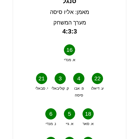
סנגל
מאמן: אליו סיסה
מערך המשחק
4:3:3
16
א. מנדי
21
3
4
22
ע. דיאלו
פ. אבו
ק. קוליבאלי
י. סבאלי
סיסה
6
5
18
א. סאר
א. גיי
נ. מנדי