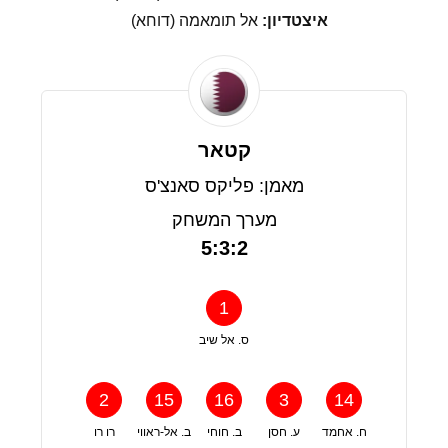
איצטדיון:
אל תומאמה (דוחא)
קטאר
מאמן: פליקס סאנצ'ס
מערך המשחק
5:3:2
1
ס. אל שיב
2
15
16
3
14
ח. אחמד
ע. חסן
ב. חוחי
ב. אל-ראווי
רו רו