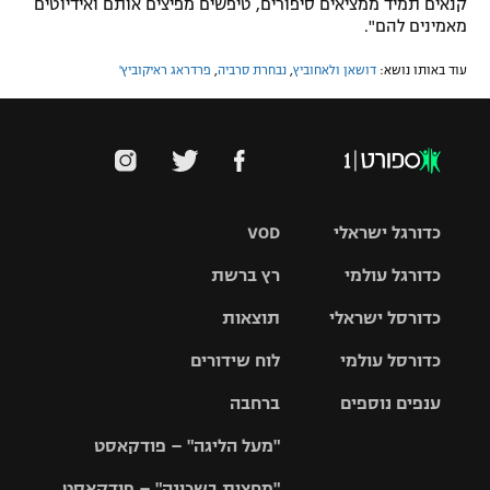
קנאים תמיד ממציאים סיפורים, טיפשים מפיצים אותם ואידיוטים
מאמינים להם".
עוד באותו נושא:
דושאן ולאחוביץ
,
נבחרת סרביה
,
פרדראג ראיקוביץ'
כדורגל ישראלי
VOD
כדורגל עולמי
רץ ברשת
ליגת העל
כדורסל ישראלי
תוצאות
ליגת
ליגה לאומית
האלופות
כדורסל עולמי
לוח שידורים
ליגת ווינר
סל
גביע הטוטו
ענפים נוספים
ברחבה
ליגה
NBA
אירופית
"מעל הליגה" – פודקאסט
ליגה לאומית
ליגיונרים
טניס
יורוליג
ליגה אנגלית
"מחצית בשכונה" – פודקאסט