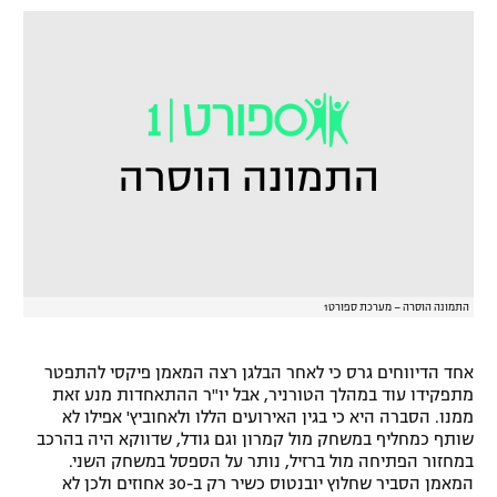
רשיון להקרנה פומבית לבית עסק
הצטרפות לחבילת הערוצים
לוח דרושים – ג'ובנט
תגיות
המגזין
התמונה הוסרה – מערכת ספורט1
אחד הדיווחים גרס כי לאחר הבלגן רצה המאמן פיקסי להתפטר
מתפקידו עוד במהלך הטורניר, אבל יו"ר ההתאחדות מנע זאת
ממנו. הסברה היא כי בגין האירועים הללו ולאחוביץ' אפילו לא
שותף כמחליף במשחק מול קמרון וגם גודל, שדווקא היה בהרכב
במחזור הפתיחה מול ברזיל, נותר על הספסל במשחק השני.
המאמן הסביר שחלוץ יובנטוס כשיר רק ב-30 אחוזים ולכן לא