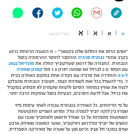
"מחצית בשכונה" – פודקאסט
אופניים
ספורט מוטורי
משתתפים וזוכים בפרסים
א
א
א
א
(גודל טקסט)
כדורמים
תקנון משתתפים וזוכים בפרסים
טניס
"נשים הרסו את החלום שלנו בקטאר" – זו הטענה הרווחת כרגע
פוטבול אמריקאי NFL
בקרב אוהדי
נבחרת סרביה
וההסבר לחוסר ההרמוניה בסגל
תקנון עבור פעילות אלקטרה
הנבחרת. החבורה של דרגאן סטויקוביץ' החלה את
מונדיאל 2022
גיימינג E-Sports
עם הפסד 2:0 לברזיל ואז שמטה יתרון 1:3 מול
קמרון שחזרה
בייסבול MLB
תקנון עבור פעילות ספורט 1 – "מרלן"
ל-3:3
והותירה את סרביה עם נקודה אחת במקום האחרון בבית
ז'. כדי להעפיל בכל זאת לשמינית הגמר, תצטרך הנבחרת מהבלקן
ספורט אתגרי ואקסטרים
לנצח את שוויץ במחזור הסיום ולקוות שקמרון לא תפתיע במקביל
תנאי שימוש
את ברזיל. אבל לדעת הסרבים, הבעיות בסגל עמוקות הרבה יותר.
אומנויות לחימה
על פי הדיווחים, כל האווירה בנבחרת עכורה לאחר עימות פיזי
מדיניות פרטיות
שפרץ בין לוקה יוביץ' לנמניה גודל. ומדוע השניים התקוטטו?
גיימינג E-Sports
השמועות מספרות על כך שגודל ודושאן ולאחוביץ' שכבו עם
הנשים של יוביץ' ופרדראג ראיקוביץ', שוער המשנה ששיחק ארבע
תקנון פעילות ספורט 1
שנים במכבי תל אביב וכיום מגן על שערה של מאיורקה הספרדית.