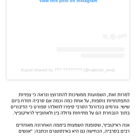
View this post on Instagram
A post shared by ??? ???????? (@rajkovic_ana)
למרות זאת, השמועות ממשיכות להתרוצץ ונראה כי צפויות
התפתחויות נוספות, על אחת כמה וכמה אם סרביה תודח ביום
שישי. גורמים בכדורגל הסרבי סיפרו לוואלה! ספורט כי הדיבורים
בתוך הנבחרת הם על מתיחות גדולה בין ולאחוביץ' לראיקוביץ'.
אנה ראיקוביץ', שסופגת השמצות ביממה האחרונה מאוהדים
רבים בסרביה, הכחישה גם היא באינסטגרם וכתבה: "אנשים