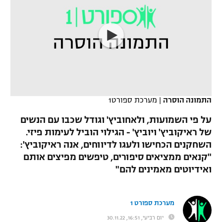
כדורסל נשים
נבחרת ישראל
יורוליג
ליגה ספרדית
טניס
VOD
מכבי תל אביב
מכבי חיפה
יורוקאפ
ליגה איטלקית
כדוריד
הפועל חולון
בית"ר ירושלים
רץ ברשת
ליגה צרפתית
כדורעף
הפועל ירושלים
מכבי תל אביב
ליגה הולנדית
שחייה
תוצאות
התמונה הוסרה
|
מערכת ספורט1
דני אבדיה
הפועל תל אביב
ליגה טורקית
על פי השמועות, ולאחוביץ' וגודל שכבו עם הנשים
ג'ודו
של ראיקוביץ' ויוביץ' - הגילוי הוביל לעימות פיזי.
הפועל חיפה
לוח שידורים
ליגה סינית
השחקנים הכחישו ולעגו לדיווחים, אנה ראיקוביץ':
אגרוף
הפועל באר שבע
"קנאים ממציאים סיפורים, טיפשים מפיצים אותם
ליגה ברזילאית
ברחבה
ואידיוטים מאמינים להם"
ספורט אולימפי
מכבי נתניה
ליגות נוספות
UFC
"מעל הליגה" – פודקאסט
בני יהודה
מערכת ספורט 1
היאבקות WWE
יום רביעי, 16:51, 30.11.22