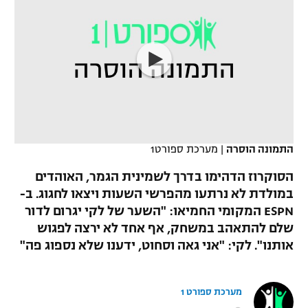
כדורסל נשים
נבחרת ישראל
יורוליג
ליגה ספרדית
טניס
VOD
מכבי תל אביב
מכבי חיפה
יורוקאפ
ליגה איטלקית
כדוריד
הפועל חולון
בית"ר ירושלים
רץ ברשת
ליגה צרפתית
כדורעף
הפועל ירושלים
מכבי תל אביב
ליגה הולנדית
שחייה
תוצאות
דני אבדיה
התמונה הוסרה
|
מערכת ספורט1
הפועל תל אביב
ליגה טורקית
ג'ודו
הסוקרוז הדהימו בדרך לשמינית הגמר, האוהדים
הפועל חיפה
לוח שידורים
במולדת לא נרתעו מהפרשי השעות ויצאו לחגוג. ב-
ליגה סינית
אגרוף
ESPN המקומי החמיאו: "השער של לקי יגרום לדור
הפועל באר שבע
שלם להתאהב במשחק, אף אחד לא ירצה לפגוש
ליגה ברזילאית
ברחבה
ספורט אולימפי
אותנו". לקי: "אני גאה וסחוט, ידענו שלא נספוג פה"
מכבי נתניה
ליגות נוספות
UFC
"מעל הליגה" – פודקאסט
בני יהודה
מערכת ספורט 1
היאבקות WWE