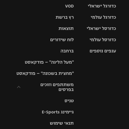
כדורגל ישראלי
VOD
כדורגל עולמי
רץ ברשת
ליגת העל
כדורסל ישראלי
תוצאות
ליגת
ליגה לאומית
האלופות
כדורסל עולמי
לוח שידורים
ליגת ווינר
סל
גביע הטוטו
ענפים נוספים
ברחבה
ליגה
NBA
אירופית
"מעל הליגה" – פודקאסט
ליגה לאומית
ליגיונרים
טניס
יורוליג
ליגה אנגלית
"מחצית בשכונה" – פודקאסט
כדורסל נשים
גביע המדינה
כדוריד
יורוקאפ
ליגה גרמנית
משתתפים וזוכים
בפרסים
מכבי תל
נבחרת
כדורעף
אביב
ישראל
ליגה
טניס
ספרדית
תקנון משתתפים
שחייה
הפועל חולון
מכבי חיפה
וזוכים בפרסים
גיימינג E-Sports
ליגה
איטלקית
ג'ודו
הפועל
בית"ר
תנאי שימוש
תקנון עבור פעילות
ירושלים
ירושלים
אלקטרה