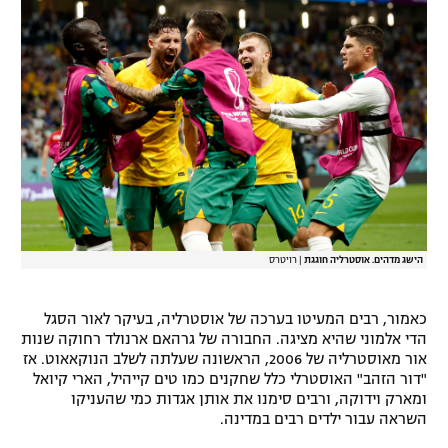
רשיון להקרנה פומבית לבית עסק
הצטרפות לחבילת הערוצים
לוח דרושים – ג'ובנט
תגיות
המגזין
הישג מדהים. אוסטרליה חוגגת
|
רויטרס
כאמור, רבים המעיטו בערכה של אוסטרליה, בעיקר לאור הסגל
הדי אלמוני שהיא מציגה. החבורה של גרהאם ארנולד רחוקה שנות
אור מאוסטרליה של 2006, הראשונה שעלתה לשלב הנוקאאוט. אז
"דור הזהב" האוסטרלי כלל שחקנים כמו טים קייהיל, הארי קיואל
ומארק וידוקה, ורבים סימנו את אותן אגדות כמי שהעניקו
השראה עבור ילדים רבים במדינה.