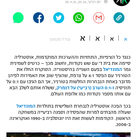
יום רביעי, 20:34, 30.11.22
"מחצית בשכונה" – פודקאסט
אופניים
ספורט מוטורי
משתתפים וזוכים בפרסים
א
א
א
א
(גודל טקסט)
כדורמים
תקנון משתתפים וזוכים בפרסים
טניס
פוטבול אמריקאי NFL
כנגד כל הציפיות, התחזיות וההערכות המוקדמות, אוסטרליה
תקנון עבור פעילות אלקטרה
סיימה את בית ד' עם שש נקודות, וחשוב מכך – כרטיס לשמינית
גמר
המונדיאל
בפעם השנייה בהיסטוריה. הסוקרוז החלו את
גיימינג E-Sports
בייסבול MLB
הטורניר עם הפסד 4:1 על צרפת, שהציף שוב את האמירות לפיהן
תקנון עבור פעילות ספורט 1 – "מרלן"
מדובר באחת הנבחרות החלשות בטורניר, אך הם הגיבו עם 0:1 על
ספורט אתגרי ואקסטרים
תוניסיה
ו-0:1 הערב (רביעי) על דנמרק
, ששלח אותם לשלב הבא
תנאי שימוש
עם אותו מספר נקודות כמו אלופת העולם.
אומנויות לחימה
בכך הפכה אוסטרליה לנבחרת השלישית בתולדות
המונדיאל
מדיניות פרטיות
שעולה מהבתים למרות שהפסידה וספגה רביעייה במשחקה
גיימינג E-Sports
הראשון. הקודמות לעשות זאת היו יוגוסלביה ב-1990 ואוקראינה
ב-2006.
תקנון פעילות ספורט 1