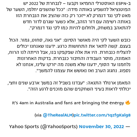
ב-ESPN האוסטרלי החמיאו וקבעו – לנבחרת של 2022 יש
הפוטנציאל להשפיע באותה מידה: "ככל שהשנים יחלפו, השער של
מאט לקי נגד דנמרק לא ייזכר רק כזה שהציב את הנבחרת הזו
באותה רשימה עם דור הזהב, אלא כשער שגרם לדור חדש
להתאהב במשחק, ולחלום להיות כמו לקי נגד דנמרק".
כובש השער לקי היה מאושר הסיום: "אני גאה, סחוט, גמור. הכול
בעצם. קשה לתאר את התחושות כרגע. ידענו שאנחנו יכולים
להצליח כנבחרת. היו את אלה שפקפקו בנו, אבל הייתה לנו הרוח,
האמונה, מוסר העבודה והחיבור כנבחרת. בדקות האחרונות
נלחמנו עד הסוף, ידענו שלא משנה מה יזרקו עלינו, אנחנו לא
נספוג. נחגוג הערב ואז נאושש את עצמנו להמשך".
המאמן ארנולד התגאה: "עבדנו בשביל זה במשך ארבע שנים וחצי,
יכולתי לראות בעיני השחקנים שהם מוכנים לרגע הזה".
It's 4am in Australia and fans are bringing the energy
(via
@TheRealALM
)
pic.twitter.com/1qzfgKalg8
November 30, 2022
— Yahoo Sports (@YahooSports)