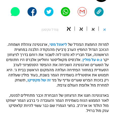
"מחצית בשכונה" – פודקאסט
אופניים
ספורט מוטורי
משתתפים וזוכים בפרסים
א
א
א
א
(גודל טקסט)
כדורמים
תקנון משתתפים וזוכים בפרסים
טניס
למרות החמצת הפנדל של
ליאונל מסי
, ארגנטינה צוהלת ושמחה.
פוטבול אמריקאי NFL
הכוכב הגדול החמיץ הערב (רביעי) מהנקודה הלבנה במחצית
תקנון עבור פעילות אלקטרה
הראשונה, אבל חבריו לא נתנו לזה לשבור את רוחם בדרך לניצחון
גיימינג E-Sports
בייסבול MLB
יקר
0:2 על פולין
. אלכסיס מקאליסטר וחוליאן אלברס היו חתומים
תקנון עבור פעילות ספורט 1 – "מרלן"
על השערים וארגנטינה השכיחה את ההפסד הסנסציוני לערב
הסעודית במחזור הפתיחה ועלתה מהמקום הראשון בבית ג'. היא
ספורט אתגרי ואקסטרים
תפגוש את אוסטרליה בשמינית הגמר בשבת, בעוד פולין שעלתה
תנאי שימוש
רק בזכות הפרש שערים עדיף על פני
זה של מקסיקו
, תשחק
אומנויות לחימה
למחרת מול אלופת העולם צרפת.
מדיניות פרטיות
בארגנטינה חגגו את הניצחון של הנבחרת וכבר מתחילים לפנטז,
גיימינג E-Sports
לאור המפגש הנוח בשמינית הגמר והעובדה כי ברבע הגמר ישחקו
מול הולנד או ארה"ב. בחצי הגמר? שם כבר עשוי להיות קלאסיקו
תקנון פעילות ספורט 1
ענק מול ברזיל.