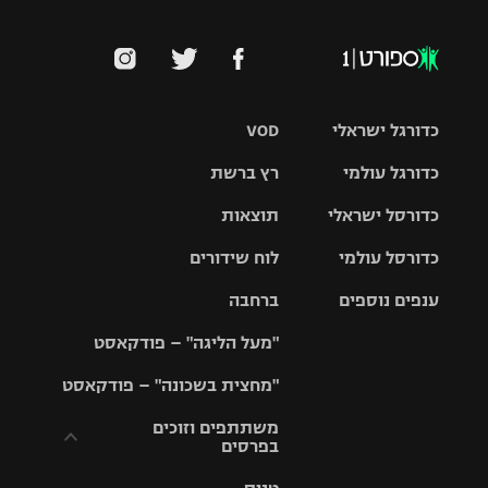
כדורגל ישראלי
VOD
כדורגל עולמי
רץ ברשת
ליגת העל
כדורסל ישראלי
תוצאות
ליגת
ליגה לאומית
האלופות
כדורסל עולמי
לוח שידורים
ליגת ווינר
סל
גביע הטוטו
ענפים נוספים
ברחבה
ליגה
NBA
אירופית
"מעל הליגה" – פודקאסט
ליגה לאומית
ליגיונרים
טניס
יורוליג
ליגה אנגלית
"מחצית בשכונה" – פודקאסט
כדורסל נשים
גביע המדינה
כדוריד
יורוקאפ
ליגה גרמנית
משתתפים וזוכים
בפרסים
מכבי תל
נבחרת
כדורעף
אביב
ישראל
ליגה