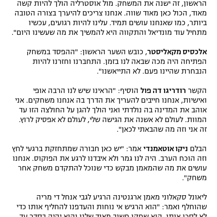
הראשון, זה ישנה את המשחק. מול אוסטרליה הולך להיות קשה
מאוד, הכול כאן מאוד שווה. אנחנו צריכים להיערך בצורה הטובה
ביותר, כמו שאנחנו עושים תמיד. עלינו להיות רגועים, עכשיו
מתחיל עוד מונדיאל והתקווה היא להמשיך את מה שעשינו היום".
אלכסיס מקאליסטר
, כובש השער הראשון: "ההפסד במשחק
הפתיחה היה מכה שבאה לנו בזמן. התחברנו וחזרנו להיות
הנבחרת שהיינו פעם. לא התייאשנו".
הקשר
רודריגו דה פול
הוסיף: "הראינו שיש לנו הרבה אופי
ואישיות, אנחנו חייבים להעריך את הדרך בה אנחנו משחקים. אני
אוהב את המדינה בה נולדתי ואני הולך להגן על החולצה הזו עד
המוות. לעולם לא אשנה את הגישה שלי, לעולם לא אפסיק לרוץ.
זה אני וזה מה שהבאתי לכאן".
הבלם
ניקו אוטאמנדי
אמר: "יש כאן חבורה שמתחזקת ברגעי לחץ
וזה הוכח הערב. היה לנו גמר ולא איבדנו לרגע את הפוקוס. אנחנו
עושים את מה שהמאמן מבקש כדי שנוכל להתקדם משחק אחר
משחק".
ליאונל סקאלוני מאמן ארגנטינה הרגיע לגבי אנחל די מריה
שהוחלף ואמר: "הוא הרגיש אי נוחות והעדפנו להחליף אותו כדי
לא לסכן אותו. הוא שחקן חשוב מאוד שלנו והוא יהיה בסדר עד