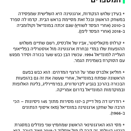
* בעידן שלוש הנקודות, ארגנטינה היא השלישית שמפסידה
במשחק הראשון ובכל זאת מסיימת בראש הבית. קדמו לה ספרד
ב-2010 (אחרי הפסד לשוויץ) שגם זכתה במונדיאל וקולומביה
ב-2018 (אחרי הפסד ליפן).
* קרלוס מקאליסטר, אביו של אלכסיס, רשם שתיים משלוש
ההופעות שלו במדי נבחרת ארגנטינה מול אוסטרליה בפלייאוף
העלייה למונדיאל 1994. עכשיו הבן כבש שער בכורה וסידר מפגש
עם הסוקרוז בשמינית הגמר.
* חוליאן אלברס שמר על הרצף המדהים: הוא כבש בפעם
הראשונה שפתח במונדיאל, אחרי שעשה את זה גם בהופעות
הבכורה בהרכב בגביע ליברטדורס, בפרמיירליג, בליגת האלופות
ובמוקדמות המונדיאל בדרום אמריקה.
* רודריגו דה פול דייק ב-137 מסירות מתוך 145 ניסיונות – הכי
הרבה של שחקן ארגנטינה במונדיאל (מאז איסוף הנתונים
ב-1966).
* מסי הוא הארגנטינאי הראשון שמחמיץ שני פנדלים במסגרת
הגביע העולמי. זה קרה לו מול איסלנד ב-2018 ושוב הערב. הוא