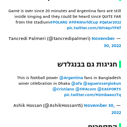
Game is over since 20 minutes and Argentina fans are still
inside singing and they could be heard since QUITE FAR
from the stadium
#POLARG
#FIFAWorldCup
#Qatar2022
pic.twitter.com/WI14qvTPKf
November
— Tancredi Palmeri (@tancredipalmeri)
30, 2022
חגיגות גם בבנגלדש
This is football power
@Argentina
fans in Bangladesh
winer celebration in Dhaka
@afa
@aguerosergiokun
@Cristiano
@FIFAcom
@EASPORTS
pic.twitter.com/M2mbaeozTq
November 30,
— Ashik Hossan (@AshikHossan15)
2022
המספרים