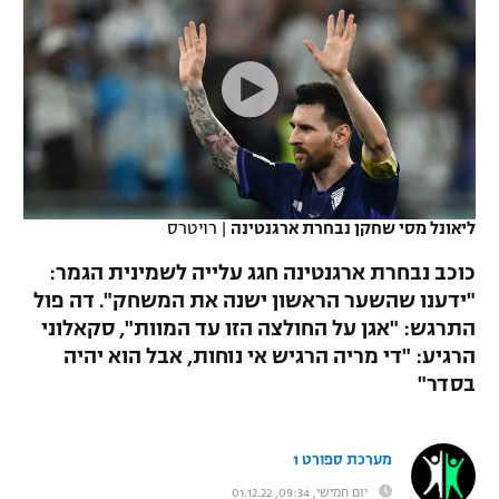
כדורסל נשים
נבחרת ישראל
יורוליג
ליגה ספרדית
טניס
VOD
מכבי תל אביב
מכבי חיפה
יורוקאפ
ליגה איטלקית
כדוריד
הפועל חולון
בית"ר ירושלים
רץ ברשת
ליגה צרפתית
כדורעף
הפועל ירושלים
מכבי תל אביב
ליגה הולנדית
שחייה
תוצאות
ליאונל מסי שחקן נבחרת ארגנטינה
|
רויטרס
דני אבדיה
הפועל תל אביב
ליגה טורקית
כוכב נבחרת ארגנטינה חגג עלייה לשמינית הגמר:
ג'ודו
הפועל חיפה
"ידענו שהשער הראשון ישנה את המשחק". דה פול
לוח שידורים
ליגה סינית
התרגש: "אגן על החולצה הזו עד המוות", סקאלוני
אגרוף
הפועל באר שבע
הרגיע: "די מריה הרגיש אי נוחות, אבל הוא יהיה
ליגה ברזילאית
ברחבה
בסדר"
ספורט אולימפי
מכבי נתניה
ליגות נוספות
UFC
"מעל הליגה" – פודקאסט
בני יהודה
מערכת ספורט 1
היאבקות WWE
יום חמישי, 09:34, 01.12.22