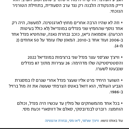
דייק מהנקודה הלבנה רק נגד ערב הסעודית, בתחילת הטורניר
הנוכחי.
* וזה לא שהיו הרבה אחרים מחוץ לארגנטינה. למעשה, היה רק
אחד נוסף שהחמיץ שני פנדלים במונדיאל (לא כולל בעיטות
הכרעה): אסמואה ג'יאן, כוכב נבחרת גאנה, שהחטיא פנדל אחד
ב-2006 ועוד אחד ב-2010. המאזן שלו עומד על 50 אחוזים (2
מ-4).
* וויצ'ך שצ'סני עצר פנדל שני ברציפות במונדיאל 2022
והסטטיסטיקה שלו מדהימה: 26 עצירות מתוך 87 פנדלים
שנבעטו לשערו.
* השוער היחיד פרט אליו שעצר פנדל אחרי שגרם לו במסגרת
הגביע העולמי, הוא ז'ואל באטס הצרפתי שעשה את זה מול ברזיל
ב-1986.
* בכל אחד מהמשחקים של פולין עד עכשיו היה פנדל, וכולם
הוחמצו: רוברט לבנדובסקי, סאלם אל דווסארי וכעת מסי.
עוד באותו נושא:
וויצ'ך שצ'סני
,
ליאו מסי
,
נבחרת ארגנטינה