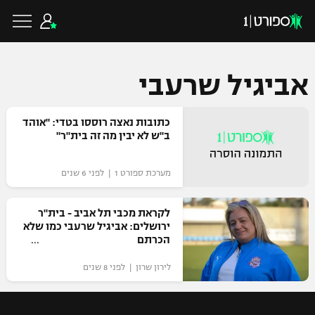
אביגיל שרעבי
כדורגל ישראלי
כתובות נאצה רוססו בטדי: "אוהד
ב"ש לא יבין מה זה בית"ר"
ליגת העל
כדורגל עולמי
מערכת ספורט 1 | לפני 6 שנים
ליגה לאומית
ליגת האלופות
לקראת מכבי תל אביב - בית"ר
כדורסל ישראלי
ירושלים: אביגיל שרעבי כמו שלא
גביע הטוטו
הכרתם
ליגה אירופית
ליגת ווינר סל
ליגיונרים
כדורסל עולמי
לירון שרון | לפני 8 שנים
ליגה אנגלית
ליגה לאומית
גביע המדינה
NBA
ליגה גרמנית
ענפים נוספים